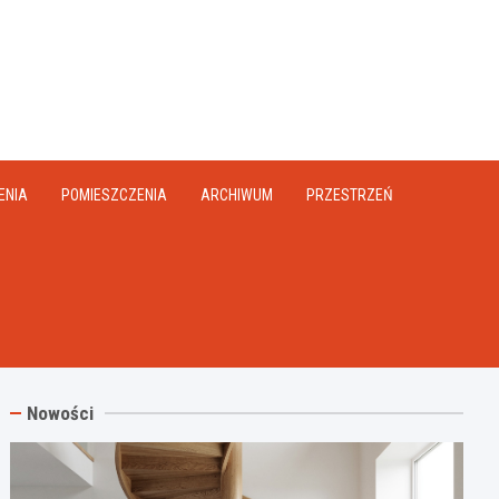
na.pl
ENIA
POMIESZCZENIA
ARCHIWUM
PRZESTRZEŃ
Nowości