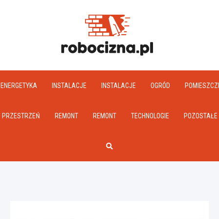
Robociz
ENERGETYKA
INSTALACJE
INSTALACJE
OGRÓD
POMIESZCZ
PRZESTRZEŃ
REMONT
REMONT
TECHNOLOGIE
POZOSTAŁE