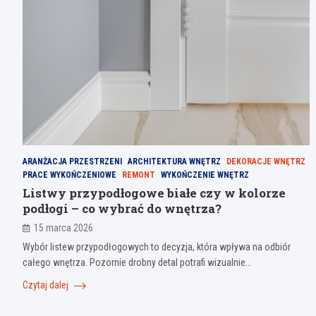
ARANŻACJA PRZESTRZENI
ARCHITEKTURA WNĘTRZ
DEKORACJE WNĘTRZ
PRACE WYKOŃCZENIOWE
REMONT
WYKOŃCZENIE WNĘTRZ
Listwy przypodłogowe białe czy w kolorze
podłogi – co wybrać do wnętrza?
15 marca 2026
Wybór listew przypodłogowych to decyzja, która wpływa na odbiór
całego wnętrza. Pozornie drobny detal potrafi wizualnie…
Czytaj dalej