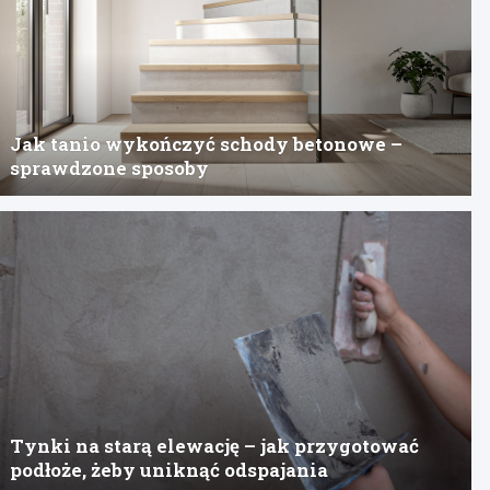
Jak tanio wykończyć schody betonowe –
sprawdzone sposoby
Tynki na starą elewację – jak przygotować
podłoże, żeby uniknąć odspajania