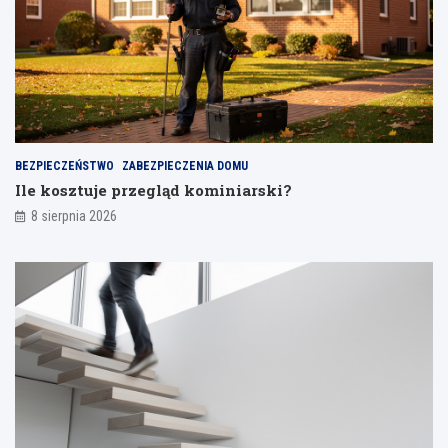
ć
o
d
s
p
a
j
a
n
BEZPIECZEŃSTWO
ZABEZPIECZENIA DOMU
i
Ile kosztuje przegląd kominiarski?
a
8 sierpnia 2026