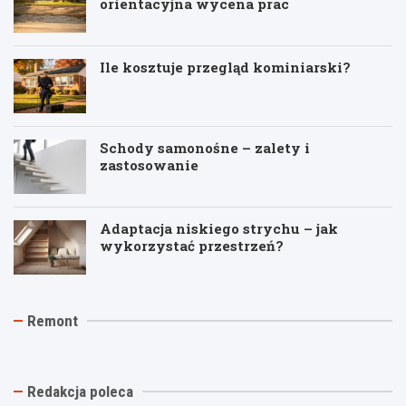
orientacyjna wycena prac
Ile kosztuje przegląd kominiarski?
Schody samonośne – zalety i
zastosowanie
Adaptacja niskiego strychu – jak
wykorzystać przestrzeń?
K
J
T
Remont
o
a
y
s
k
n
z
t
k
t
a
i
w
n
n
Redakcja poleca