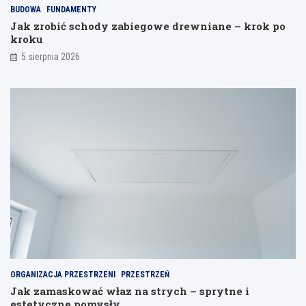
j
BUDOWA
FUNDAMENTY
a
Jak zrobić schody zabiegowe drewniane – krok po
n
kroku
i
a
5 sierpnia 2026
ORGANIZACJA PRZESTRZENI
PRZESTRZEŃ
Jak zamaskować właz na strych – sprytne i
estetyczne pomysły