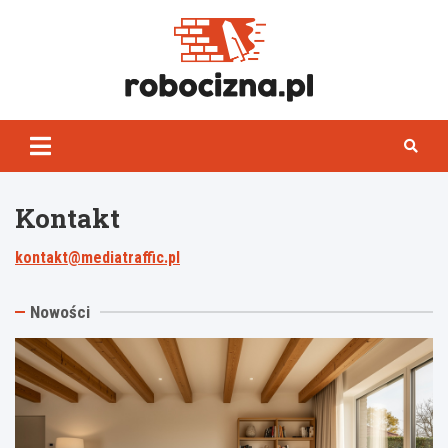
Skip
to
content
Robocizn
Kontakt
kontakt@mediatraffic.pl
Nowości