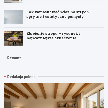
Jak zamaskować właz na strych –
sprytne i estetyczne pomysły
Zbrojenie stropu – rysunek i
najważniejsze oznaczenia
J
T
R
Remont
a
y
e
k
n
m
t
k
o
a
i
n
n
n
t
Redakcja poleca
i
a
p
o
s
o
w
t
d
y
a
k
k
r
l
o
ą
u