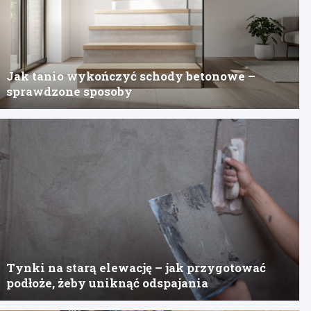
Jak tanio wykończyć schody betonowe –
sprawdzone sposoby
Tynki na starą elewację – jak przygotować
podłoże, żeby uniknąć odspajania