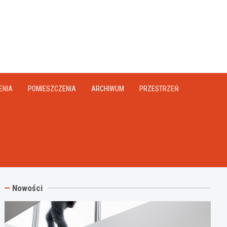
na.pl
ENIA
POMIESZCZENIA
ARCHIWUM
PRZESTRZEŃ
Nowości