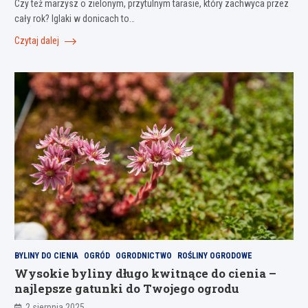
Czy też marzysz o zielonym, przytulnym tarasie, który zachwyca przez
cały rok? Iglaki w donicach to…
Czytaj dalej
BYLINY DO CIENIA
OGRÓD
OGRODNICTWO
ROŚLINY OGRODOWE
Wysokie byliny długo kwitnące do cienia –
najlepsze gatunki do Twojego ogrodu
2 sierpnia 2025