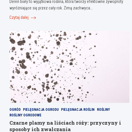
Dereń biały to wyjątkowa roślina, która tworzy efektowne żywopłoty
wyróżniające się przez cały rok. Zimą zachwyca…
Czytaj dalej
OGRÓD
PIELĘGNACJA OGRODU
PIELĘGNACJA ROŚLIN
ROŚLINY
ROŚLINY OGRODOWE
Czarne plamy na liściach róży: przyczyny i
sposoby ich zwalczania