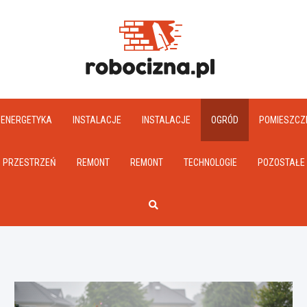
Robociz
ENERGETYKA
INSTALACJE
INSTALACJE
OGRÓD
POMIESZCZ
PRZESTRZEŃ
REMONT
REMONT
TECHNOLOGIE
POZOSTAŁE