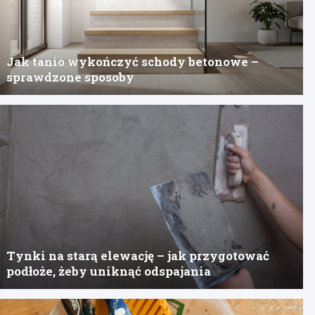
Jak tanio wykończyć schody betonowe –
sprawdzone sposoby
Tynki na starą elewację – jak przygotować
podłoże, żeby uniknąć odspajania