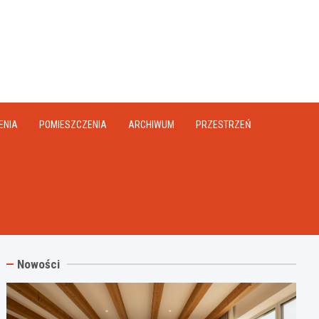
na.pl
ENIA
POMIESZCZENIA
ARCHIWUM
PRZESTRZEŃ
Nowości