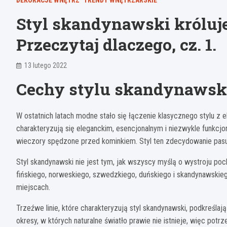
DEKORACJE WNĘTRZ
TRENDY WNĘTRZARSKIE
Styl skandynawski króluje
Przeczytaj dlaczego, cz. 1.
13 lutego 2022
Cechy stylu skandynawsk
W ostatnich latach modne stało się łączenie klasycznego stylu 
charakteryzują się eleganckim, esencjonalnym i niezwykle funkcjo
wieczory spędzone przed kominkiem. Styl ten zdecydowanie pasuj
Styl skandynawski nie jest tym, jak wszyscy myślą o wystroju po
fińskiego, norweskiego, szwedzkiego, duńskiego i skandynawskieg
miejscach.
Trzeźwe linie, które charakteryzują styl skandynawski, podkreślaj
okresy, w których naturalne światło prawie nie istnieje, więc potr