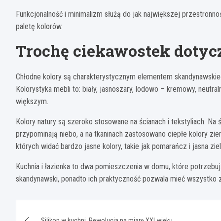
Funkcjonalność i minimalizm służą do jak największej przestronno
paletę kolorów.
Trochę ciekawostek dotyc
Chłodne kolory są charakterystycznym elementem skandynawskieg
Kolorystyka mebli to: biały, jasnoszary, lodowo – kremowy, neutral
większym.
Kolory natury są szeroko stosowane na ścianach i tekstyliach. Na śc
przypominają niebo, a na tkaninach zastosowano ciepłe kolory ziem
których widać bardzo jasne kolory, takie jak pomarańcz i jasna zie
Kuchnia i łazienka to dwa pomieszczenia w domu, które potrzebuj
skandynawski, ponadto ich praktyczność pozwala mieć wszystko 
Nawigacja
Silikon w kuchni. Rewolucja na miarę XXI wieku