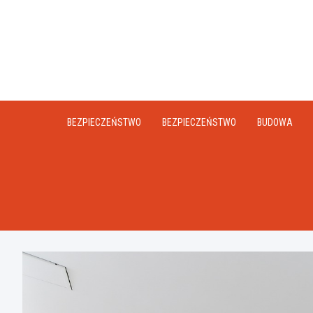
Skip
to
content
BEZPIECZEŃSTWO
BEZPIECZEŃSTWO
BUDOWA