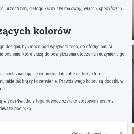
ści przestrzeni, dlatego każdy styl ma swoją własną, specyficzną
zących kolorów
o designu, być może pod wpływem tego, co oferuje natura.
ne odcienie, które służą do powiększenia otoczenia i uczynienia go
ianach znajdują się niebieskie lub żółte nadruki, które
i, takie jak brązy i czerwienie. Prawdziwego koloru są dodatki, w
leń.
ą więcej światła, z tego powodu szeroko stosowany jest styl
zawsze pod ręką.
Styl skandynawski cz. 2.