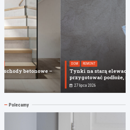
DOM
REMONT
Tynki na starą elewację – jak
przygotować podłoże, żeby uniknąć
odspajania
27 lipca 2026
Polecamy