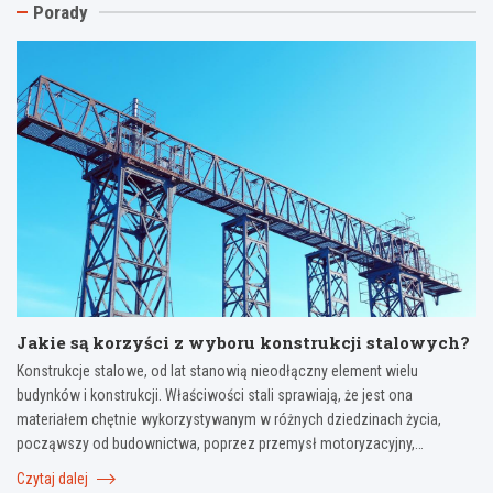
n
d
s
Porady
a
a
z
s
c
t
t
h
u
a
o
j
r
w
e
ą
a
w
e
:
y
l
w
m
e
y
i
w
b
a
a
ó
n
c
r
a
j
,
d
ę
z
a
–
a
c
Jakie są korzyści z wyboru konstrukcji stalowych?
j
s
h
a
t
u
Konstrukcje stalowe, od lat stanowią nieodłączny element wielu
k
o
?
budynków i konstrukcji. Właściwości stali sprawiają, że jest ona
p
s
K
materiałem chętnie wykorzystywanym w różnych dziedzinach życia,
r
o
o
począwszy od budownictwa, poprzez przemysł motoryzacyjny,…
z
w
m
y
a
p
Czytaj dalej
g
n
l