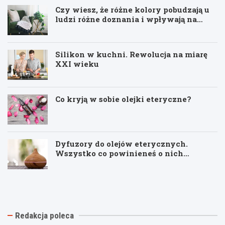
ą
a
Czy wiesz, że różne kolory pobudzają u
ć
c
ludzi różne doznania i wpływają na
o
h
odbiór poszczególnych pomieszczeń?
d
s
p
Silikon w kuchni. Rewolucja na miarę
a
XXI wieku
j
a
n
Co kryją w sobie olejki eteryczne?
i
a
Dyfuzory do olejów eterycznych.
Wszystko co powinieneś o nich
wiedzieć
M
S
i
t
n
y
i
l
m
s
a
k
Redakcja poleca
l
a