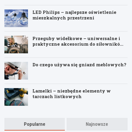
o
i
e
t
e
k
LED Philips – najlepsze oświetlenie
o
i
s
mieszkalnych przestrzeni
w
m
o
a
o
w
ć
n
y
Przeguby widełkowe – uniwersalne i
p
t
p
praktyczne akcesorium do siłowników
o
a
r
gazowych
d
ż
z
ł
e
o
w
Do czego używa się gniazd meblowych?
ż
o
e
d
,
n
ż
i
e
k
Lamelki – niezbędne elementy w
b
p
tarczach listkowych
y
o
u
k
n
o
i
s
k
z
Popularne
Najnowsze
n
t