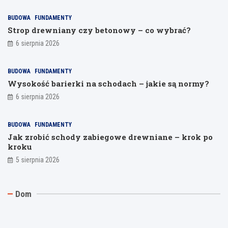
BUDOWA
FUNDAMENTY
Strop drewniany czy betonowy – co wybrać?
6 sierpnia 2026
BUDOWA
FUNDAMENTY
Wysokość barierki na schodach – jakie są normy?
6 sierpnia 2026
BUDOWA
FUNDAMENTY
Jak zrobić schody zabiegowe drewniane – krok po
kroku
5 sierpnia 2026
T
F
I
Dom
y
o
l
n
l
e
k
i
k
i
a
o