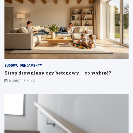
u
w
ł
a
s
n
e
g
o
m
i
e
BUDOWA
FUNDAMENTY
s
Strop drewniany czy betonowy – co wybrać?
z
6 sierpnia 2026
k
a
n
i
a