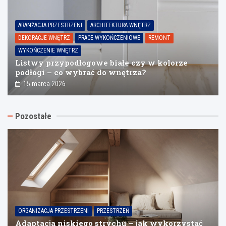
ARANŻACJA PRZESTRZENI
ARCHITEKTURA WNĘTRZ
DEKORACJE WNĘTRZ
PRACE WYKOŃCZENIOWE
REMONT
WYKOŃCZENIE WNĘTRZ
Listwy przypodłogowe białe czy w kolorze
podłogi – co wybrać do wnętrza?
15 marca 2026
Pozostałe
ORGANIZACJA PRZESTRZENI
PRZESTRZEŃ
Adaptacja niskiego strychu – jak wykorzystać