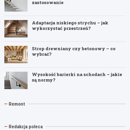
zastosowanie
Adaptacja niskiego strychu – jak
wykorzystać przestrzeń?
Strop drewniany czy betonowy – co
wybrać?
Wysokość barierki na schodach – jakie
są normy?
J
T
R
Remont
a
y
e
k
n
m
t
k
o
a
i
n
n
n
t
Redakcja poleca