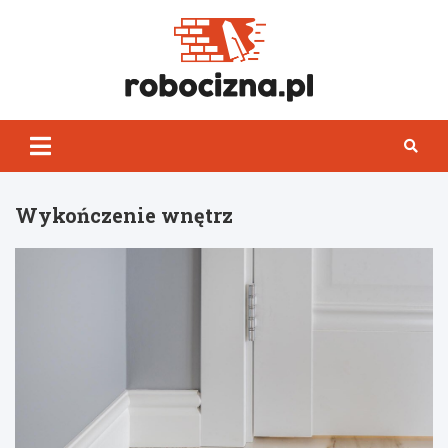
Skip
to
content
Robocizn
Wykończenie wnętrz