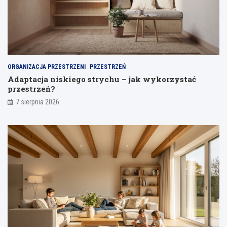
ć
m
o
o
d
d
s
e
p
l
a
i
j
ORGANIZACJA PRZESTRZENI
PRZESTRZEŃ
a
Adaptacja niskiego strychu – jak wykorzystać
n
przestrzeń?
i
a
7 sierpnia 2026