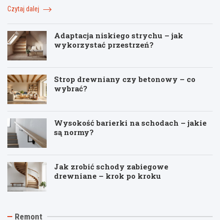
Czytaj dalej
Adaptacja niskiego strychu – jak
wykorzystać przestrzeń?
Strop drewniany czy betonowy – co
wybrać?
Wysokość barierki na schodach – jakie
są normy?
Jak zrobić schody zabiegowe
drewniane – krok po kroku
J
T
R
Remont
a
y
e