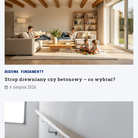
i
y
k
o
n
b
ą
u
ć
m
o
o
d
d
s
e
p
l
a
i
j
a
BUDOWA
FUNDAMENTY
n
Strop drewniany czy betonowy – co wybrać?
i
a
6 sierpnia 2026