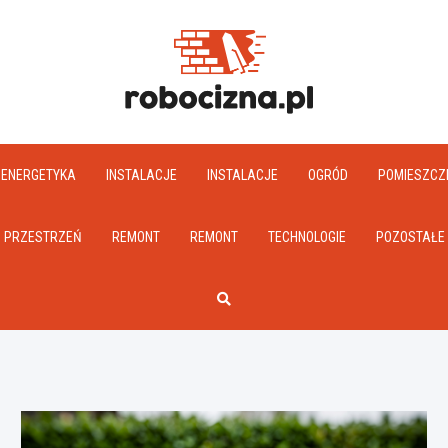
Robociz
ENERGETYKA
INSTALACJE
INSTALACJE
OGRÓD
POMIESZCZ
PRZESTRZEŃ
REMONT
REMONT
TECHNOLOGIE
POZOSTAŁE