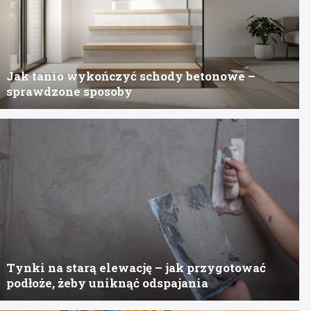
Jak tanio wykończyć schody betonowe –
sprawdzone sposoby
Tynki na starą elewację – jak przygotować
podłoże, żeby uniknąć odspajania