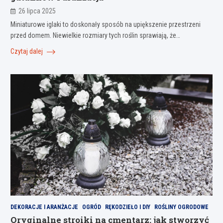
26 lipca 2025
Miniaturowe iglaki to doskonały sposób na upiększenie przestrzeni
przed domem. Niewielkie rozmiary tych roślin sprawiają, że…
Czytaj dalej
DEKORACJE I ARANŻACJE
OGRÓD
RĘKODZIEŁO I DIY
ROŚLINY OGRODOWE
Oryginalne stroiki na cmentarz: jak stworzyć