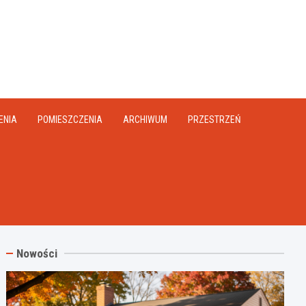
na.pl
ENIA
POMIESZCZENIA
ARCHIWUM
PRZESTRZEŃ
Nowości