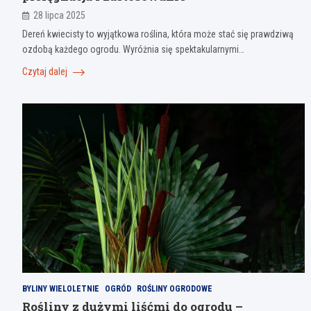
28 lipca 2025
Dereń kwiecisty to wyjątkowa roślina, która może stać się prawdziwą
ozdobą każdego ogrodu. Wyróżnia się spektakularnymi…
Czytaj dalej
BYLINY WIELOLETNIE
OGRÓD
ROŚLINY OGRODOWE
Rośliny z dużymi liśćmi do ogrodu –