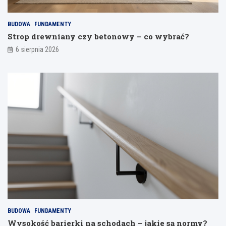
j
a
BUDOWA
FUNDAMENTY
n
Strop drewniany czy betonowy – co wybrać?
i
a
6 sierpnia 2026
BUDOWA
FUNDAMENTY
Wysokość barierki na schodach – jakie są normy?