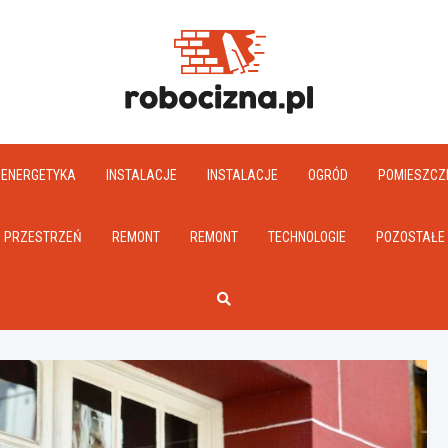
Robociz
ENERGETYKA
INSTALACJE
INSTALACJE
OGRÓD
POMIESZCZ
PRZESTRZEŃ
REMONT
REMONT
TECHNOLOGIE
POZOSTAŁE