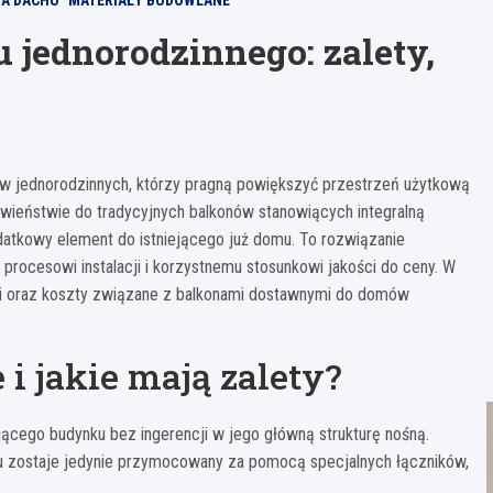
A DACHU
MATERIAŁY BUDOWLANE
jednorodzinnego: zalety,
ów jednorodzinnych, którzy pragną powiększyć przestrzeń użytkową
ieństwie do tradycyjnych balkonów stanowiących integralną
datkowy element do istniejącego już domu. To rozwiązanie
rocesowi instalacji i korzystnemu stosunkowi jakości do ceny. W
ji oraz koszty związane z balkonami dostawnymi do domów
i jakie mają zalety?
jącego budynku bez ingerencji w jego główną strukturę nośną.
nku zostaje jedynie przymocowany za pomocą specjalnych łączników,