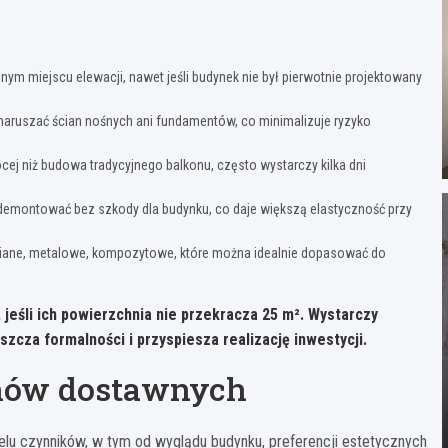
ym miejscu elewacji, nawet jeśli budynek nie był pierwotnie projektowany
 naruszać ścian nośnych ani fundamentów, co minimalizuje ryzyko
j niż budowa tradycyjnego balkonu, często wystarczy kilka dni
demontować bez szkody dla budynku, co daje większą elastyczność przy
iane, metalowe, kompozytowe, które można idealnie dopasować do
eśli ich powierzchnia nie przekracza 25 m². Wystarczy
zcza formalności i przyspiesza realizację inwestycji.
onów dostawnych
elu czynników, w tym od wyglądu budynku, preferencji estetycznych