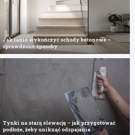
Jak tanio wykończyć schody betonowe –
sprawdzone sposoby
Tynki na starą elewację – jak przygotować
podłoże, żeby uniknąć odspajania