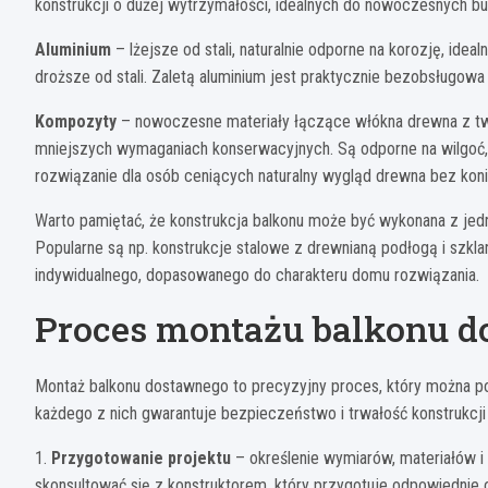
konstrukcji o dużej wytrzymałości, idealnych do nowoczesnych b
Aluminium
– lżejsze od stali, naturalnie odporne na korozję, ide
droższe od stali. Zaletą aluminium jest praktycznie bezobsługowa
Kompozyty
– nowoczesne materiały łączące włókna drewna z tw
mniejszych wymaganiach konserwacyjnych. Są odporne na wilgoć, n
rozwiązanie dla osób ceniących naturalny wygląd drewna bez konie
Warto pamiętać, że konstrukcja balkonu może być wykonana z jedn
Popularne są np. konstrukcje stalowe z drewnianą podłogą i szkl
indywidualnego, dopasowanego do charakteru domu rozwiązania.
Proces montażu balkonu 
Montaż balkonu dostawnego to precyzyjny proces, który można po
każdego z nich gwarantuje bezpieczeństwo i trwałość konstrukcji 
1.
Przygotowanie projektu
– określenie wymiarów, materiałów i
skonsultować się z konstruktorem, który przygotuje odpowiednie