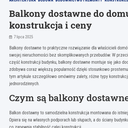
ARCHITEKTURA
BUDOWA
BUDOWNICTWO I REMONTY
KONSTRUKCJ
Balkony dostawne do domu 
konstrukcja i ceny
7 lipca 2025
Balkony dostawne to praktyczne rozwiązanie dla właścicieli dom
swojej nieruchomości bez skomplikowanych przebudów. W przeciw
część konstrukcji budynku, balkony dostawne montuje się jako do
zdobywa coraz większą popularność dzięki stosunkowo prostemu p
tym artykule szczegółowo omówimy zalety, różne typy konstrukc
jednorodzinnych.
Czym są balkony dostawne 
Balkon dostawny to samodzielna konstrukcja montowana do istnie
Opiera się na własnych podporach lub słupach, a do ściany budy
co zapewnia stabilność całej konstrukcji.