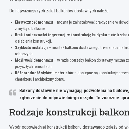
Do najważniejszych zalet balkonów dostawnych należą:
Elastyczność montażu
– można je zainstalować praktycznie w dowoln
z myślą o balkonie.
Brak konieczności ingerencji w konstrukcję budynku
– nie trzeba
osłabienia konstrukcji.
Szybkość instalacji
– montaż balkonu dostawnego trwa znacznie króce
roboczych.
Możliwość demontażu
– w razie potrzeby balkon dostawny można z
przyszłych remontach.
Różnorodność stylów i materiałów
– dostępne są konstrukcje drewn
charakteru i architektury domu.
Balkony dostawne nie wymagają pozwolenia na budowę, j
zgłoszenie do odpowiedniego urzędu. To znacznie upras
Rodzaje konstrukcji balk
Wybór odpowiedniej konstrukcji balkonu dostawnego zależy od wi