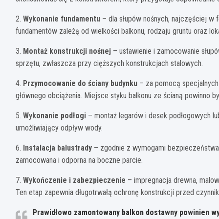
2.
Wykonanie fundamentu
– dla słupów nośnych, najczęściej w
fundamentów zależą od wielkości balkonu, rodzaju gruntu oraz lo
3.
Montaż konstrukcji nośnej
– ustawienie i zamocowanie słupó
sprzętu, zwłaszcza przy cięższych konstrukcjach stalowych.
4.
Przymocowanie do ściany budynku
– za pomocą specjalnych ł
głównego obciążenia. Miejsce styku balkonu ze ścianą powinno by
5.
Wykonanie podłogi
– montaż legarów i desek podłogowych lub
umożliwiający odpływ wody.
6.
Instalacja balustrady
– zgodnie z wymogami bezpieczeństwa (
zamocowana i odporna na boczne parcie.
7.
Wykończenie i zabezpieczenie
– impregnacja drewna, malow
Ten etap zapewnia długotrwałą ochronę konstrukcji przed czynni
Prawidłowo zamontowany balkon dostawny powinien wy