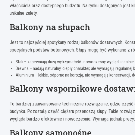
właściciela oraz dostępnego budżetu. Na rynku dostępnych jest k
unikalne zalety.
Balkony na słupach
Jest to najczęściej spotykany rodzaj balkonów dostawnych. Kons
specjalnych podstaw betonowych. Słupy mogą być wykonane z ró
Stali – zapewniają dużą wytrzymałość i nowoczesny wygląd, idealni
Drewna – nadają naturalny, ciepły charakter, ale wymagają regularnej 
Aluminium – lekkie, odporne na korozję, nie wymagają konserwacji
Balkony wspornikowe dostaw
To bardziej zaawansowane technicznie rozwiązanie, gdzie część
budynku. Pozostałą część ciężaru przenoszą słupy. Takie rozwiązan
wygląda bardzo efektownie i nowoczesnie. Wymaga jednak precyz
Balkony samonośne