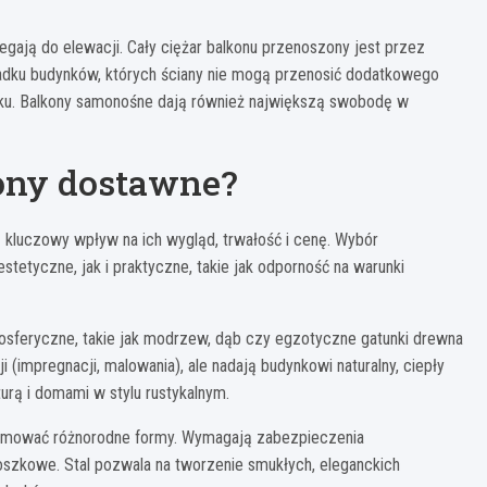
legają do elewacji. Cały ciężar balkonu przenoszony jest przez
padku budynków, których ściany nie mogą przenosić dodatkowego
ynku. Balkony samonośne dają również największą swobodę w
kony dostawne?
kluczowy wpływ na ich wygląd, trwałość i cenę. Wybór
tetyczne, jak i praktyczne, takie jak odporność na warunki
mosferyczne, takie jak modrzew, dąb czy egzotyczne gatunki drewna
 (impregnacji, malowania), ale nadają budynkowi naturalny, ciepły
urą i domami w stylu rustykalnym.
yjmować różnorodne formy. Wymagają zabezpieczenia
oszkowe. Stal pozwala na tworzenie smukłych, eleganckich