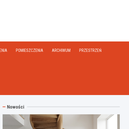
na.pl
ENIA
POMIESZCZENIA
ARCHIWUM
PRZESTRZEŃ
Nowości