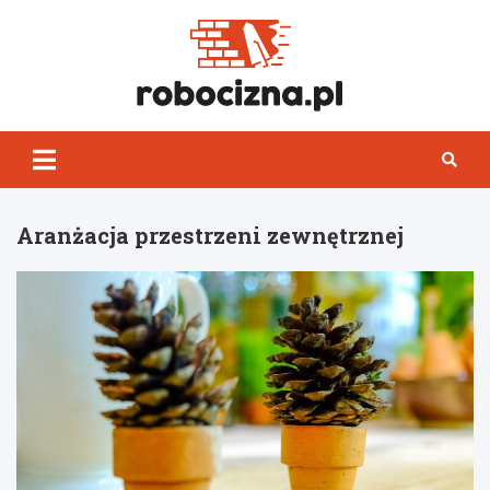
Skip
to
content
Robocizn
Aranżacja przestrzeni zewnętrznej