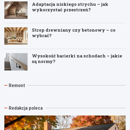
Adaptacja niskiego strychu – jak
wykorzystać przestrzeń?
Strop drewniany czy betonowy – co
wybrać?
Wysokość barierki na schodach – jakie
są normy?
J
T
R
Remont
a
y
e
k
n
m
t
k
o
a
i
n
n
n
t
Redakcja poleca
i
a
p
o
s
o
w
t
d
y
a
k