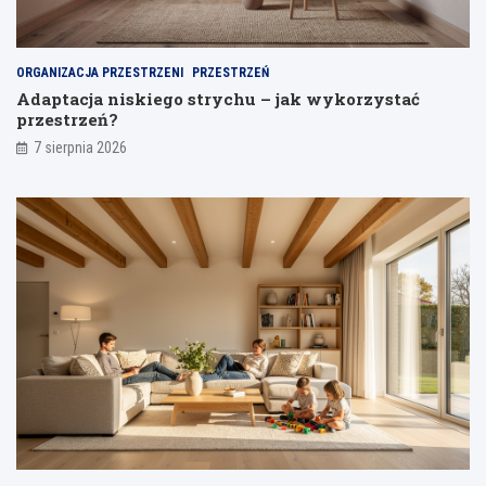
p
l
a
i
j
ORGANIZACJA PRZESTRZENI
PRZESTRZEŃ
a
Adaptacja niskiego strychu – jak wykorzystać
n
przestrzeń?
i
a
7 sierpnia 2026