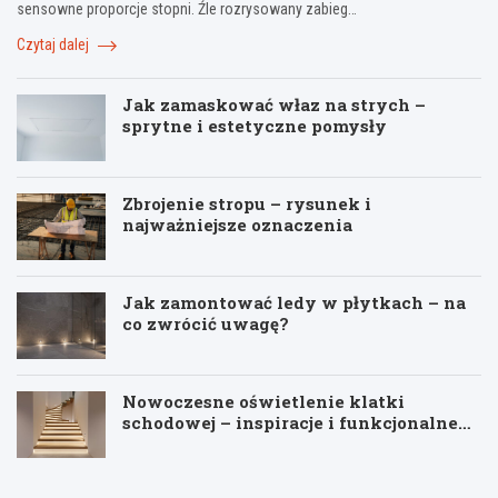
sensowne proporcje stopni. Źle rozrysowany zabieg…
Czytaj dalej
Jak zamaskować właz na strych –
sprytne i estetyczne pomysły
Zbrojenie stropu – rysunek i
najważniejsze oznaczenia
Jak zamontować ledy w płytkach – na
co zwrócić uwagę?
Nowoczesne oświetlenie klatki
schodowej – inspiracje i funkcjonalne
pomysły
J
T
R