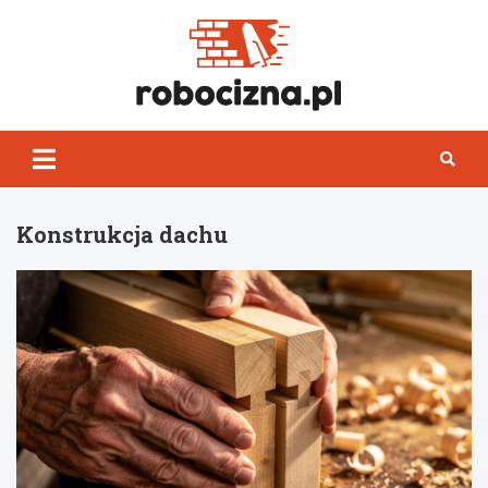
Skip
to
content
Robocizn
Konstrukcja dachu