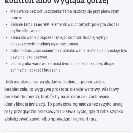
kontroli albo wygląda gorzej
Malowanie bez odtłuszczenia: farba łuszczy się przy pierwszym
otarciu.
Zalanie farbą
zaworów
i elementów ruchomych: pokrętła chodzą
ciężko albo wcale.
Zamaskowanie połączeń i miejsc kontroli: trudniej wykryć
nieszczelność i trudniej wykonać pomiar.
Dobór koloru „pod ścianę” bez oznakowania: instalacja przestaje być
czytelna jako gazowa.
Jedna gruba warstwa zamiast dwóch cienkich: zacieki, długie
schnięcie, lepkość i brudzenie.
Jeśli instalacja ma wyglądać schludnie, a jednocześnie
bezpiecznie, to wygrywa prostota: cienkie warstwy, właściwy
podkład do miedzi, brak farby na armaturze i zachowana
identyfikacja instalacji. To podejście ogranicza też ryzyko uwag
przy przeglądzie okresowym i ułatwia życie, gdy trzeba szybko
zlokalizować zawór albo sprawdzić fragment rury.