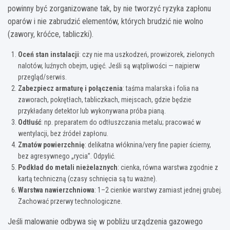
powinny być zorganizowane tak, by nie tworzyć ryzyka zapłonu
oparów i nie zabrudzić elementów, których brudzić nie wolno
(zawory, króćce, tabliczki).
Oceń stan instalacji
: czy nie ma uszkodzeń, prowizorek, zielonych
nalotów, luźnych obejm, ugięć. Jeśli są wątpliwości — najpierw
przegląd/serwis.
Zabezpiecz armaturę i połączenia
: taśma malarska i folia na
zaworach, pokrętłach, tabliczkach, miejscach, gdzie będzie
przykładany detektor lub wykonywana próba pianą.
Odtłuść
: np. preparatem do odtłuszczania metalu; pracować w
wentylacji, bez źródeł zapłonu.
Zmatów powierzchnię
: delikatna włóknina/very fine papier ścierny,
bez agresywnego „rycia”. Odpylić.
Podkład do metali nieżelaznych
: cienka, równa warstwa zgodnie z
kartą techniczną (czasy schnięcia są tu ważne).
Warstwa nawierzchniowa
: 1–2 cienkie warstwy zamiast jednej grubej.
Zachować przerwy technologiczne.
Jeśli malowanie odbywa się w pobliżu urządzenia gazowego