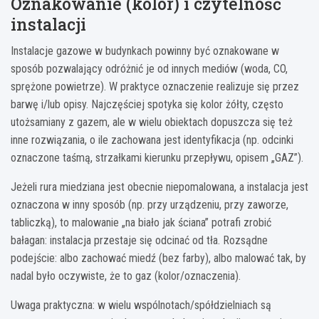
Oznakowanie (kolor) i czytelność
instalacji
Instalacje gazowe w budynkach powinny być oznakowane w
sposób pozwalający odróżnić je od innych mediów (woda, CO,
sprężone powietrze). W praktyce oznaczenie realizuje się przez
barwę i/lub opisy. Najczęściej spotyka się kolor żółty, często
utożsamiany z gazem, ale w wielu obiektach dopuszcza się też
inne rozwiązania, o ile zachowana jest identyfikacja (np. odcinki
oznaczone taśmą, strzałkami kierunku przepływu, opisem „GAZ”).
Jeżeli rura miedziana jest obecnie niepomalowana, a instalacja jest
oznaczona w inny sposób (np. przy urządzeniu, przy zaworze,
tabliczką), to malowanie „na biało jak ściana” potrafi zrobić
bałagan: instalacja przestaje się odcinać od tła. Rozsądne
podejście: albo zachować miedź (bez farby), albo malować tak, by
nadal było oczywiste, że to gaz (kolor/oznaczenia).
Uwaga praktyczna: w wielu wspólnotach/spółdzielniach są