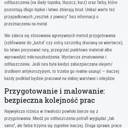
odtłuszczenia (na ślady topnika, tłuszcz, kurz) oraz farby, które
pozostają długo lepkie i łatwo zbierają brud. Unikać warto też
przypadkowych „resztek z piwnicy” bez informacji o
przeznaczeniu na metal.
Nie zaleca się stosowania agresywnych metod przygotowania
(szlifowanie do „lustra” czy ostrą szczotką drucianą na wiertarce),
bo łatwo porysować rurę, przegrzać punktowo materiał albo
wprowadzić mikrouszkodzenia. Wystarcza zmatowienie i
odtłuszczenie. Jeśli rura była kiedyś zabezpieczana olejem/
środkiem antykorozyjnym, to trzeba go realnie usunąć — inaczej
każdy podkład będzie pracował na słabej warstwie i odejdzie.
Przygotowanie i malowanie:
bezpieczna kolejność prac
Największa różnica w trwałości powłoki bierze się z
przygotowania. Miedź po odtłuszczeniu potrafi wyglądać „tak
samo”, ale farba trzyma się zupełnie inaczej. Druga sprawa: prace