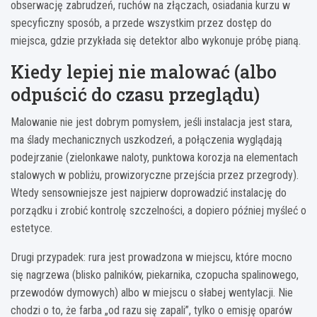
obserwację zabrudzeń, ruchów na złączach, osiadania kurzu w
specyficzny sposób, a przede wszystkim przez dostęp do
miejsca, gdzie przykłada się detektor albo wykonuje próbę pianą.
Kiedy lepiej nie malować (albo
odpuścić do czasu przeglądu)
Malowanie nie jest dobrym pomysłem, jeśli instalacja jest stara,
ma ślady mechanicznych uszkodzeń, a połączenia wyglądają
podejrzanie (zielonkawe naloty, punktowa korozja na elementach
stalowych w pobliżu, prowizoryczne przejścia przez przegrody).
Wtedy sensowniejsze jest najpierw doprowadzić instalację do
porządku i zrobić kontrolę szczelności, a dopiero później myśleć o
estetyce.
Drugi przypadek: rura jest prowadzona w miejscu, które mocno
się nagrzewa (blisko palników, piekarnika, czopucha spalinowego,
przewodów dymowych) albo w miejscu o słabej wentylacji. Nie
chodzi o to, że farba „od razu się zapali”, tylko o emisję oparów