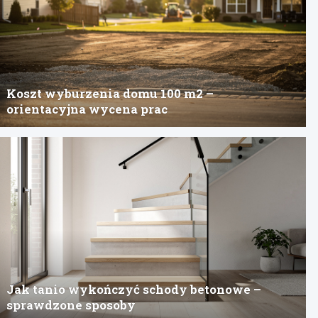
Koszt wyburzenia domu 100 m2 –
orientacyjna wycena prac
Jak tanio wykończyć schody betonowe –
sprawdzone sposoby