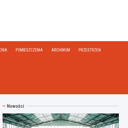
na.pl
ENIA
POMIESZCZENIA
ARCHIWUM
PRZESTRZEŃ
Nowości