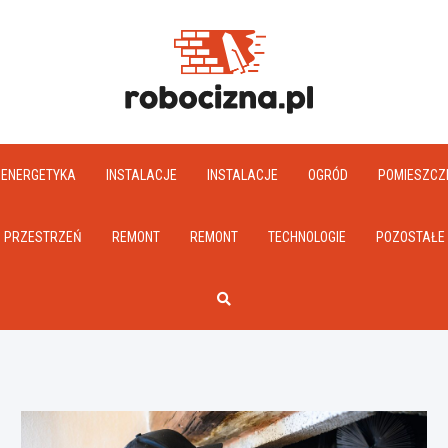
Robociz
ENERGETYKA
INSTALACJE
INSTALACJE
OGRÓD
POMIESZCZ
PRZESTRZEŃ
REMONT
REMONT
TECHNOLOGIE
POZOSTAŁE