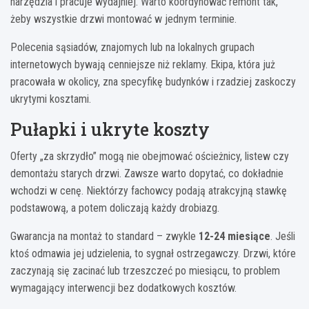
narzędzia i pracuje wydajniej. Warto koordynować remont tak,
żeby wszystkie drzwi montować w jednym terminie.
Polecenia sąsiadów, znajomych lub na lokalnych grupach
internetowych bywają cenniejsze niż reklamy. Ekipa, która już
pracowała w okolicy, zna specyfikę budynków i rzadziej zaskoczy
ukrytymi kosztami.
Pułapki i ukryte koszty
Oferty „za skrzydło” mogą nie obejmować ościeżnicy, listew czy
demontażu starych drzwi. Zawsze warto dopytać, co dokładnie
wchodzi w cenę. Niektórzy fachowcy podają atrakcyjną stawkę
podstawową, a potem doliczają każdy drobiazg.
Gwarancja na montaż to standard – zwykle
12-24 miesiące
. Jeśli
ktoś odmawia jej udzielenia, to sygnał ostrzegawczy. Drzwi, które
zaczynają się zacinać lub trzeszczeć po miesiącu, to problem
wymagający interwencji bez dodatkowych kosztów.