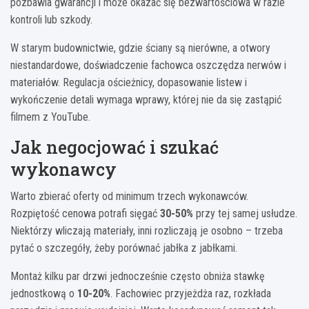
pozbawia gwarancji i może okazać się bezwartościowa w razie
kontroli lub szkody.
W starym budownictwie, gdzie ściany są nierówne, a otwory
niestandardowe, doświadczenie fachowca oszczędza nerwów i
materiałów. Regulacja ościeżnicy, dopasowanie listew i
wykończenie detali wymaga wprawy, której nie da się zastąpić
filmem z YouTube.
Jak negocjować i szukać
wykonawcy
Warto zbierać oferty od minimum trzech wykonawców.
Rozpiętość cenowa potrafi sięgać
30-50%
przy tej samej usłudze.
Niektórzy wliczają materiały, inni rozliczają je osobno – trzeba
pytać o szczegóły, żeby porównać jabłka z jabłkami.
Montaż kilku par drzwi jednocześnie często obniża stawkę
jednostkową o
10-20%
. Fachowiec przyjeżdża raz, rozkłada