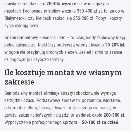
stawki za montaż są o
20-40% wyższe
niż w mniejszych
miastach. Fachowiec w stolicy weźmie 350-400 zł za to, za co w
Białymstoku czy Kielcach zapłaci się 250-280 zł. Popyt i koszty
życia dyktują ceny.
Sezon remontowy – wiosna i lato – to czas, kiedy fachowcy mają
pełne kalendarze. Niektórzy podnoszą wtedy stawki o
10-20%
lub
w ogóle nie przyjmują drobnych zleceń. Jesień i zima to szansa
na negocjacje i szybsze terminy.
Ile kosztuje montaż we własnym
zakresie
Samodzielny montaż eliminuje koszty robocizny, ale wymaga
narzędzi i czasu. Podstawowy zestaw to: poziomica, wiertarka,
piła, młotek, dłuto, taśma, ołówek. Jeśli niczego nie ma się w
garażu, zakup najtańszych narzędzi to wydatek około
200-300 zł
.
Wypożyczenie profesjonalnego sprzętu –
50-100 zł za dzień
.