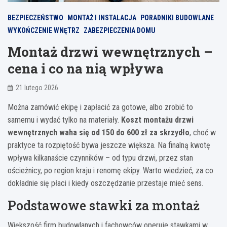
BEZPIECZEŃSTWO
MONTAŻ I INSTALACJA
PORADNIKI BUDOWLANE
WYKOŃCZENIE WNĘTRZ
ZABEZPIECZENIA DOMU
Montaż drzwi wewnętrznych –
cena i co na nią wpływa
21 lutego 2026
Można zamówić ekipę i zapłacić za gotowe, albo zrobić to
samemu i wydać tylko na materiały.
Koszt montażu drzwi
wewnętrznych waha się od 150 do 600 zł za skrzydło
, choć w
praktyce ta rozpiętość bywa jeszcze większa. Na finalną kwotę
wpływa kilkanaście czynników – od typu drzwi, przez stan
ościeżnicy, po region kraju i renomę ekipy. Warto wiedzieć, za co
dokładnie się płaci i kiedy oszczędzanie przestaje mieć sens.
Podstawowe stawki za montaż
Większość firm budowlanych i fachowców operuje stawkami w