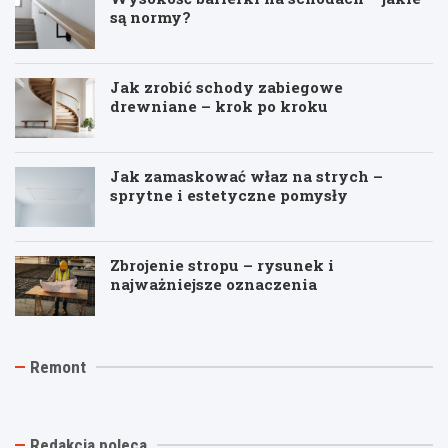
są normy?
Jak zrobić schody zabiegowe
drewniane – krok po kroku
Jak zamaskować właz na strych –
sprytne i estetyczne pomysły
Zbrojenie stropu – rysunek i
najważniejsze oznaczenia
J
T
R
Remont
a
y
e
k
n
m
t
k
o
a
i
n
n
n
t
Redakcja poleca