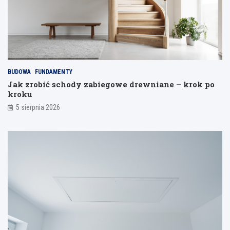
ć
m
o
o
d
d
s
e
p
l
a
i
j
BUDOWA
FUNDAMENTY
a
Jak zrobić schody zabiegowe drewniane – krok po
n
kroku
i
a
5 sierpnia 2026