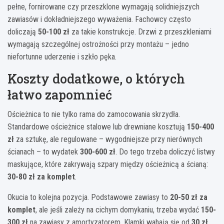
pełne, fornirowane czy przeszklone wymagają solidniejszych
zawiasów i dokładniejszego wyważenia. Fachowcy często
doliczają
50-100 zł
za takie konstrukcje. Drzwi z przeszkleniami
wymagają szczególnej ostrożności przy montażu – jedno
niefortunne uderzenie i szkło pęka.
Koszty dodatkowe, o których
łatwo zapomnieć
Ościeżnica to nie tylko rama do zamocowania skrzydła.
Standardowe ościeżnice stalowe lub drewniane kosztują
150-400
zł
za sztukę, ale regulowane – wygodniejsze przy nierównych
ścianach – to wydatek
300-600 zł
. Do tego trzeba doliczyć listwy
maskujące, które zakrywają szpary między ościeżnicą a ścianą:
30-80 zł za komplet
.
Okucia to kolejna pozycja. Podstawowe zawiasy to
20-50 zł za
komplet
, ale jeśli zależy na cichym domykaniu, trzeba wydać
150-
300 zł
na zawiasy z amortyzatorem. Klamki wahają się od
30 zł