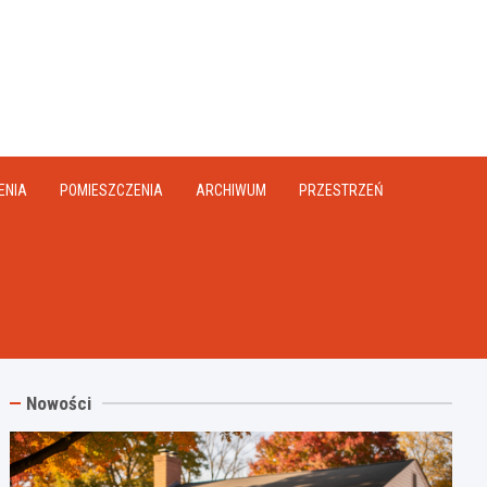
na.pl
ENIA
POMIESZCZENIA
ARCHIWUM
PRZESTRZEŃ
Nowości