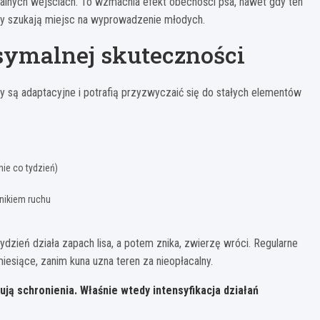
lnych wejściach. To wzmacnia efekt obecności psa, nawet gdy ten
uny szukają miejsc na wyprowadzenie młodych.
symalnej skuteczności
 są adaptacyjne i potrafią przyzwyczaić się do stałych elementów
ie co tydzień)
nikiem ruchu
tydzień działa zapach lisa, a potem znika, zwierzę wróci. Regularne
esiące, zanim kuna uzna teren za nieopłacalny.
ują schronienia. Właśnie wtedy intensyfikacja działań