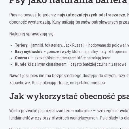
Pies na posesji to jeden z
najskuteczniejszych odstraszaczy
. 
obecność wystarczają. Kuny unikają terenów patrolowanych przez p
Najlepiej sprawdzają się:
Teriery
– jamniki, foksteriery, Jack Russell – hodowane do polowań 
Rasy myśliwskie
– gończe i wyżły, które mają silny instynkt tropienia
Owczarki
– szczególnie te pracujące, które patrolują teren
Kundelki
z silnym charakterem – często bardziej czujne niż rasowe
Nawet jeśli pies nie ma bezpośredniego dostępu do strychu czy s
zapachowe. Kuna, planując trasę, omija takie miejsca.
Jak wykorzystać obecność p
Warto pozwolić psu oznaczać teren naturalnie – szczególnie wo
fundamentów czy przy otworach wentylacyjnych. Psie ślady to dla 