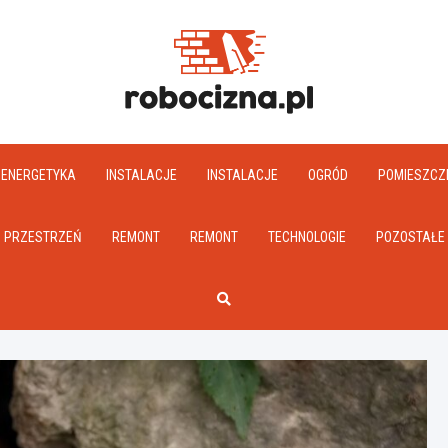
Robociz
ENERGETYKA
INSTALACJE
INSTALACJE
OGRÓD
POMIESZCZ
PRZESTRZEŃ
REMONT
REMONT
TECHNOLOGIE
POZOSTAŁE