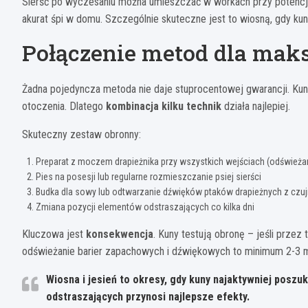
Sierść po wyczesaniu można umieszczać w workach przy potencja
akurat śpi w domu. Szczególnie skuteczne jest to wiosną, gdy k
Połączenie metod dla mak
Żadna pojedyncza metoda nie daje stuprocentowej gwarancji. Kuny
otoczenia. Dlatego
kombinacja kilku technik
działa najlepiej.
Skuteczny zestaw obronny:
Preparat z moczem drapieżnika przy wszystkich wejściach (odświeżan
Pies na posesji lub regularne rozmieszczanie psiej sierści
Budka dla sowy lub odtwarzanie dźwięków ptaków drapieżnych z czuj
Zmiana pozycji elementów odstraszających co kilka dni
Kluczowa jest
konsekwencja
. Kuny testują obronę – jeśli przez 
odświeżanie barier zapachowych i dźwiękowych to minimum 2-3 mi
Wiosna i jesień to okresy, gdy kuny najaktywniej poszuk
odstraszających przynosi najlepsze efekty.