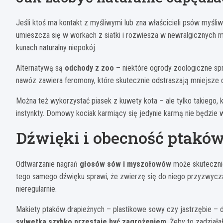
Jeśli ktoś ma kontakt z myśliwymi lub zna właścicieli psów myśli
umieszcza się w workach z siatki i rozwiesza w newralgicznych mi
kunach naturalny niepokój.
Alternatywą są
odchody z zoo
– niektóre ogrody zoologiczne spr
nawóz zawiera feromony, które skutecznie odstraszają mniejsze dr
Można też wykorzystać piasek z kuwety kota – ale tylko takiego, 
instynkty. Domowy kociak karmiący się jedynie karmą nie będzie
Dźwięki i obecność ptakó
Odtwarzanie nagrań
głosów sów i myszołowów
może skutecznie
tego samego dźwięku sprawi, że zwierzę się do niego przyzwyczai.
nieregularnie.
Makiety ptaków drapieżnych – plastikowe sowy czy jastrzębie – 
sylwetka szybko przestaje być zagrożeniem
. Żeby to zadziała