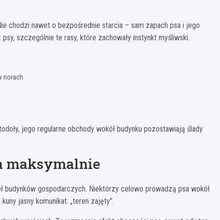
Nie chodzi nawet o bezpośrednie starcia – sam zapach psa i jego
sy, szczególnie te rasy, które zachowały instynkt myśliwski.
w norach
todoły, jego regularne obchody wokół budynku pozostawiają ślady
sa maksymalnie
kół budynków gospodarczych. Niektórzy celowo prowadzą psa wokół
kuny jasny komunikat: „teren zajęty”.