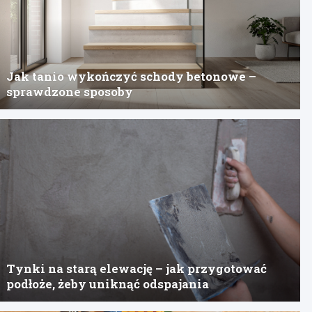
Jak tanio wykończyć schody betonowe –
sprawdzone sposoby
Tynki na starą elewację – jak przygotować
podłoże, żeby uniknąć odspajania