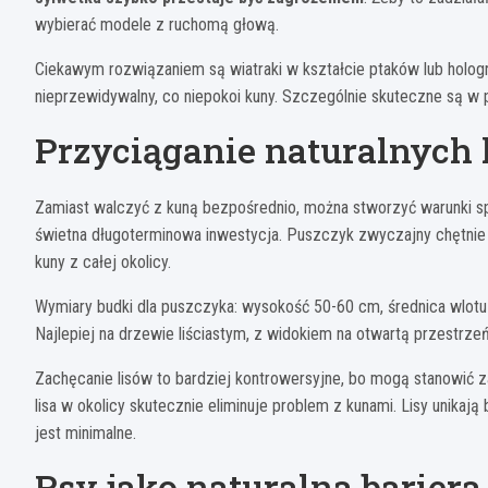
wybierać modele z ruchomą głową.
Ciekawym rozwiązaniem są wiatraki w kształcie ptaków lub hologr
nieprzewidywalny, co niepokoi kuny. Szczególnie skuteczne są w p
Przyciąganie naturalnych
Zamiast walczyć z kuną bezpośrednio, można stworzyć warunki s
świetna długoterminowa inwestycja. Puszczyk zwyczajny chętnie 
kuny z całej okolicy.
Wymiary budki dla puszczyka: wysokość 50-60 cm, średnica wlo
Najlepiej na drzewie liściastym, z widokiem na otwartą przestrzeń.
Zachęcanie lisów to bardziej kontrowersyjne, bo mogą stanowić zag
lisa w okolicy skutecznie eliminuje problem z kunami. Lisy unika
jest minimalne.
Psy jako naturalna bariera