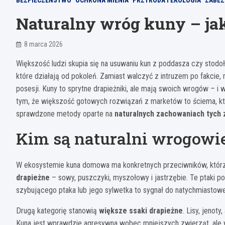
BEZPIECZEŃSTWO
OCHRONA MIENIA
PRZYRODA I EKOLOGIA
ZABEZ
Naturalny wróg kuny – jak
8 marca 2026
Większość ludzi skupia się na usuwaniu kun z poddasza czy stodoł
które działają od pokoleń. Zamiast walczyć z intruzem po fakcie, m
posesji. Kuny to sprytne drapieżniki, ale mają swoich wrogów – i
tym, że większość gotowych rozwiązań z marketów to ściema, któ
sprawdzone metody oparte na
naturalnych zachowaniach tych 
Kim są naturalni wrogowi
W ekosystemie kuna domowa ma konkretnych przeciwników, którzy
drapieżne
– sowy, puszczyki, myszołowy i jastrzębie. Te ptaki po
szybującego ptaka lub jego sylwetka to sygnał do natychmiastowe
Drugą kategorię stanowią
większe ssaki drapieżne
. Lisy, jenot
Kuna jest wprawdzie agresywna wobec mniejszych zwierząt, ale 