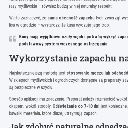
rasy myśliwskie – również budzą w niej naturalny respekt.
Warto zaznaczyć, że
sama obecność zapachu
tych zwierząt wys
lisa w ogrodzie – wystarczy, że kuna wyczuje jego trop.
Kuny mają wyjątkowo czuły węch i potrafią wykryć zapach
podstawowy system wczesnego ostrzegania.
Wykorzystanie zapachu n
Najskuteczniejszą metodą jest
stosowanie moczu lub odchodó
W sklepach myśliwskich i ogrodniczych dostępne są preparaty zaw
są bezpieczne w użyciu.
Sposób aplikacji ma znaczenie. Preparat należy rozmieścić wokół
okapem, wokół stodoły.
Odświeżanie co 7-10 dni
jest konieczne,
kawałki materiału, które dłużej utrzymują zapach.
Jak zdobyć naturalne odpędza