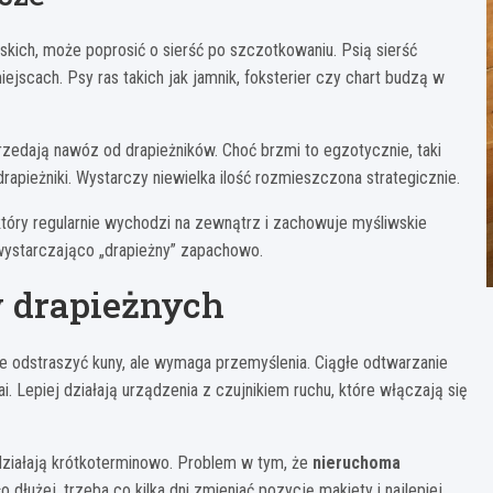
wskich, może poprosić o sierść po szczotkowaniu. Psią sierść
ejscach. Psy ras takich jak jamnik, foksterier czy chart budzą w
zedają nawóz od drapieżników. Choć brzmi to egzotycznie, taki
apieżniki. Wystarczy niewielka ilość rozmieszczona strategicznie.
który regularnie wychodzi na zewnątrz i zachowuje myśliwskie
 wystarczająco „drapieżny” zapachowo.
w drapieżnych
 odstraszyć kuny, ale wymaga przemyślenia. Ciągłe odtwarzanie
 Lepiej działają urządzenia z czujnikiem ruchu, które włączają się
działają krótkoterminowo. Problem w tym, że
nieruchoma
ło dłużej, trzeba co kilka dni zmieniać pozycję makiety i najlepiej