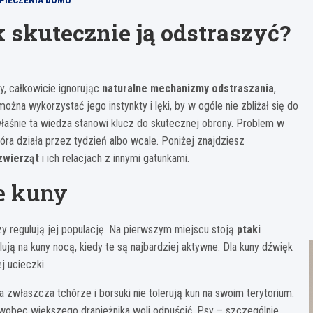
PIECZENIA DOMU
 skutecznie ją odstraszyć?
y, całkowicie ignorując
naturalne mechanizmy odstraszania
,
ożna wykorzystać jego instynkty i lęki, by w ogóle nie zbliżał się do
 właśnie ta wiedza stanowi klucz do skutecznej obrony. Problem w
ra działa przez tydzień albo wcale. Poniżej znajdziesz
zwierząt
i ich relacjach z innymi gatunkami.
e kuny
 regulują jej populację. Na pierwszym miejscu stoją
ptaki
lują na kuny nocą, kiedy te są najbardziej aktywne. Dla kuny dźwięk
j ucieczki.
y, a zwłaszcza tchórze i borsuki nie tolerują kun na swoim terytorium.
wobec większego drapieżnika woli odpuścić. Psy – szczególnie