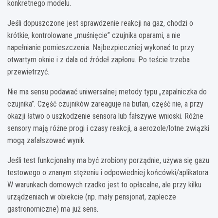
konkretnego modelu.
Jeśli dopuszczone jest sprawdzenie reakcji na gaz, chodzi o
krótkie, kontrolowane „muśnięcie” czujnika oparami, a nie
napełnianie pomieszczenia. Najbezpieczniej wykonać to przy
otwartym oknie i z dala od źródeł zapłonu. Po teście trzeba
przewietrzyć.
Nie ma sensu podawać uniwersalnej metody typu „zapalniczka do
czujnika”. Część czujników zareaguje na butan, część nie, a przy
okazji łatwo o uszkodzenie sensora lub fałszywe wnioski. Różne
sensory mają różne progi i czasy reakcji, a aerozole/lotne związki
mogą zafałszować wynik.
Jeśli test funkcjonalny ma być zrobiony porządnie, używa się gazu
testowego o znanym stężeniu i odpowiedniej końcówki/aplikatora.
W warunkach domowych rzadko jest to opłacalne, ale przy kilku
urządzeniach w obiekcie (np. mały pensjonat, zaplecze
gastronomiczne) ma już sens.