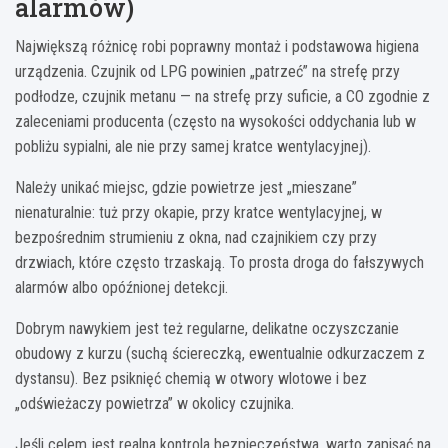
alarmów)
Największą różnicę robi poprawny montaż i podstawowa higiena
urządzenia. Czujnik od LPG powinien „patrzeć” na strefę przy
podłodze, czujnik metanu — na strefę przy suficie, a CO zgodnie z
zaleceniami producenta (często na wysokości oddychania lub w
pobliżu sypialni, ale nie przy samej kratce wentylacyjnej).
Należy unikać miejsc, gdzie powietrze jest „mieszane”
nienaturalnie: tuż przy okapie, przy kratce wentylacyjnej, w
bezpośrednim strumieniu z okna, nad czajnikiem czy przy
drzwiach, które często trzaskają. To prosta droga do fałszywych
alarmów albo opóźnionej detekcji.
Dobrym nawykiem jest też regularne, delikatne oczyszczanie
obudowy z kurzu (suchą ściereczką, ewentualnie odkurzaczem z
dystansu). Bez psiknięć chemią w otwory wlotowe i bez
„odświeżaczy powietrza” w okolicy czujnika.
Jeśli celem jest realna kontrola bezpieczeństwa, warto zapisać na