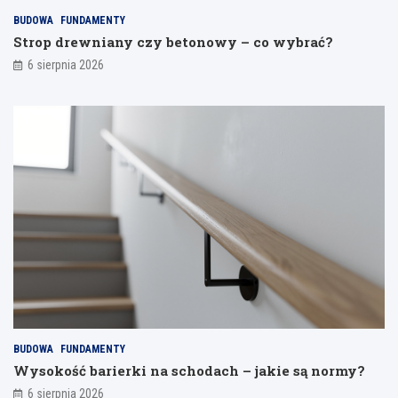
a
BUDOWA
FUNDAMENTY
n
Strop drewniany czy betonowy – co wybrać?
i
a
6 sierpnia 2026
BUDOWA
FUNDAMENTY
Wysokość barierki na schodach – jakie są normy?
6 sierpnia 2026