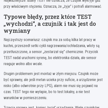
Najważniejsze: udany TEST nie oznacza, że czujnik wykryje gaz
przy właściwym stężeniu. Oznacza, że „żyje” i potrafi alarmować.
Typowe błędy, przez które TEST
„wychodzi”, a czujnik i tak jest do
wymiany
Najczęstszy scenariusz: czujnik ma za sobą kilka lat pracy w
kuchni, przeszedł setki cykli nagrzewania/ochładzania, wloty są
przetłuszczone, a sensor „zestarzał się” chemicznie. Przycisk
TEST nadal uruchomi syrenę, bo elektronika działa, ale sensor
reaguje wolno albo wcale.
Drugim problemem jest montaż w złym miejscu. Czujnik może
być sprawny, ale jeśli metan ucieka przy suficie, a urządzenie jest
nisko (albo odwrotnie przy LPG), alarm nie musi się pojawić na
czas. TEST tego nie wyłapie, bo to test lokalny, a nie test
warunków w pomieszczeniu.
Trzecią sprawą jest „koniec życia” urządzenia. Wiele czujników