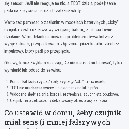
się sensor. Jeśli nie reaguje na nic, a TEST działa, podejrzenie
pada na zużycie sensora lub zatkane wloty.
Warto też pamiętać o zasilaniu: w modelach bateryjnych „cichy”
czujnik często oznacza wyczerpaną baterię, a nie cudowne
działanie. W modelach sieciowych problemem bywa listwa z
wyłącznikiem, przypadkowo rozłączone gniazdko albo zasilacz
impulsowy, który padł po przepięciu.
Objawy, które zwykle oznaczają, że nie ma co kombinować, tylko
wymienić lub oddać do serwisu:
Komunikat końca życia / stały sygnał „FAULT” mimo resetu.
TEST nie uruchamia syreny lub działa raz na kilka prób.
Widoczne ślady zalania, korozji, przypalenia, spuchnięta obudowa.
Czujnik ma przekroczony deklarowany okres pracy sensora.
Co ustawić w domu, żeby czujnik
miał sens (i mniej fałszywych