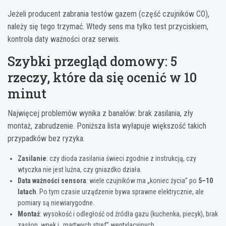
Jeżeli producent zabrania testów gazem (część czujników CO),
należy się tego trzymać. Wtedy sens ma tylko test przyciskiem,
kontrola daty ważności oraz serwis.
Szybki przegląd domowy: 5
rzeczy, które da się ocenić w 10
minut
Najwięcej problemów wynika z banałów: brak zasilania, zły
montaż, zabrudzenie. Poniższa lista wyłapuje większość takich
przypadków bez ryzyka.
Zasilanie
: czy dioda zasilania świeci zgodnie z instrukcją, czy
wtyczka nie jest luźna, czy gniazdko działa.
Data ważności sensora
: wiele czujników ma „koniec życia” po
5–10
latach
. Po tym czasie urządzenie bywa sprawne elektrycznie, ale
pomiary są niewiarygodne.
Montaż
: wysokość i odległość od źródła gazu (kuchenka, piecyk), brak
zasłon, wnęk i „martwych stref” wentylacyjnych.