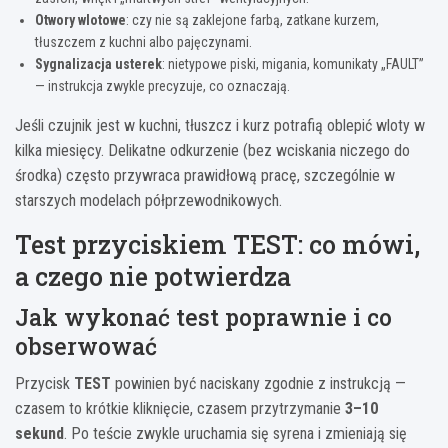
Otwory wlotowe
: czy nie są zaklejone farbą, zatkane kurzem,
tłuszczem z kuchni albo pajęczynami.
Sygnalizacja usterek
: nietypowe piski, migania, komunikaty „FAULT”
— instrukcja zwykle precyzuje, co oznaczają.
Jeśli czujnik jest w kuchni, tłuszcz i kurz potrafią oblepić wloty w
kilka miesięcy. Delikatne odkurzenie (bez wciskania niczego do
środka) często przywraca prawidłową pracę, szczególnie w
starszych modelach półprzewodnikowych.
Test przyciskiem TEST: co mówi,
a czego nie potwierdza
Jak wykonać test poprawnie i co
obserwować
Przycisk
TEST
powinien być naciskany zgodnie z instrukcją —
czasem to krótkie kliknięcie, czasem przytrzymanie
3–10
sekund
. Po teście zwykle uruchamia się syrena i zmieniają się