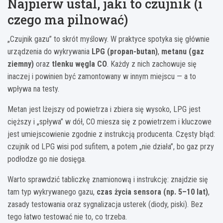
Najpierw ustal, jaki to czujnik (i
czego ma pilnować)
„Czujnik gazu” to skrót myślowy. W praktyce spotyka się głównie
urządzenia do wykrywania
LPG (propan-butan)
,
metanu (gaz
ziemny)
oraz
tlenku węgla CO
. Każdy z nich zachowuje się
inaczej i powinien być zamontowany w innym miejscu — a to
wpływa na testy.
Metan jest lżejszy od powietrza i zbiera się wysoko, LPG jest
cięższy i „spływa” w dół, CO miesza się z powietrzem i kluczowe
jest umiejscowienie zgodnie z instrukcją producenta. Częsty błąd:
czujnik od LPG wisi pod sufitem, a potem „nie działa”, bo gaz przy
podłodze go nie dosięga.
Warto sprawdzić tabliczkę znamionową i instrukcję: znajdzie się
tam typ wykrywanego gazu,
czas życia sensora (np. 5–10 lat)
,
zasady testowania oraz sygnalizacja usterek (diody, piski). Bez
tego łatwo testować nie to, co trzeba.