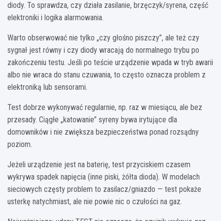
diody. To sprawdza, czy działa zasilanie, brzęczyk/syrena, część
elektroniki i logika alarmowania.
Warto obserwować nie tylko „czy głośno piszczy”, ale też czy
sygnał jest równy i czy diody wracają do normalnego trybu po
zakończeniu testu. Jeśli po teście urządzenie wpada w tryb awarii
albo nie wraca do stanu czuwania, to często oznacza problem z
elektroniką lub sensorami.
Test dobrze wykonywać regularnie, np. raz w miesiącu, ale bez
przesady. Ciągłe „katowanie” syreny bywa irytujące dla
domowników i nie zwiększa bezpieczeństwa ponad rozsądny
poziom.
Jeżeli urządzenie jest na baterię, test przyciskiem czasem
wykrywa spadek napięcia (inne piski, żółta dioda). W modelach
sieciowych częsty problem to zasilacz/gniazdo — test pokaże
usterkę natychmiast, ale nie powie nic o czułości na gaz.