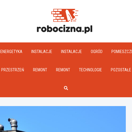
Robociz
ENERGETYKA
INSTALACJE
INSTALACJE
OGRÓD
POMIESZCZ
PRZESTRZEŃ
REMONT
REMONT
TECHNOLOGIE
POZOSTAŁE