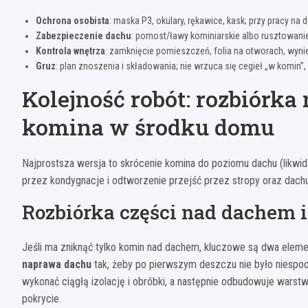
Ochrona osobista
: maska P3, okulary, rękawice, kask; przy pracy na d
Zabezpieczenie dachu
: pomost/ławy kominiarskie albo rusztowanie;
Kontrola wnętrza
: zamknięcie pomieszczeń, folia na otworach, wyni
Gruz
: plan znoszenia i składowania; nie wrzuca się cegieł „w komin”, 
Kolejność robót: rozbiórka
komina w środku domu
Najprostsza wersja to skrócenie komina do poziomu dachu (likwida
przez kondygnacje i odtworzenie przejść przez stropy oraz dachu
Rozbiórka części nad dachem i
Jeśli ma zniknąć tylko komin nad dachem, kluczowe są dwa eleme
naprawa dachu
tak, żeby po pierwszym deszczu nie było niespodz
wykonać ciągłą izolację i obróbki, a następnie odbudowuje warstw
pokrycie.