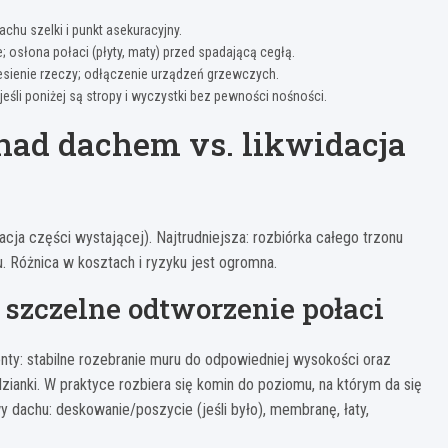
achu szelki i punkt asekuracyjny.
 osłona połaci (płyty, maty) przed spadającą cegłą.
esienie rzeczy; odłączenie urządzeń grzewczych.
jeśli poniżej są stropy i wyczystki bez pewności nośności.
 nad dachem vs. likwidacja
cja części wystającej). Najtrudniejsza: rozbiórka całego trzonu
. Różnica w kosztach i ryzyku jest ogromna.
 szczelne odtworzenie połaci
nty: stabilne rozebranie muru do odpowiedniej wysokości oraz
ianki. W praktyce rozbiera się komin do poziomu, na którym da się
y dachu: deskowanie/poszycie (jeśli było), membranę, łaty,