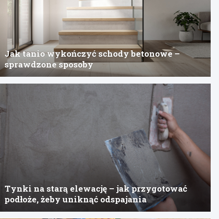
Jak tanio wykończyć schody betonowe –
sprawdzone sposoby
Tynki na starą elewację – jak przygotować
podłoże, żeby uniknąć odspajania