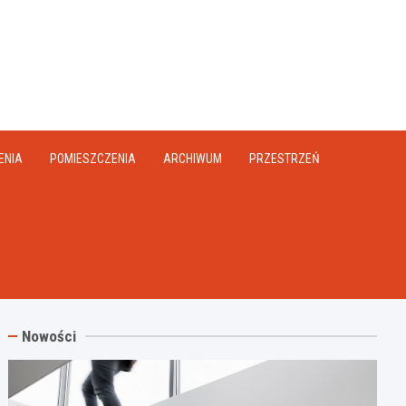
na.pl
ENIA
POMIESZCZENIA
ARCHIWUM
PRZESTRZEŃ
Nowości