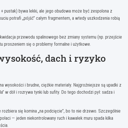
+ pustak) bywa lekki, ale jego obudowa może być zespolona z
 kuciu potrafi „pójść” całym fragmentem, a wtedy uszkodzenia robią
ikwidacja przewodu spalinowego bez zmiany systemu (np. przejście
tu proszeniem się o problemy formalne i użytkowe.
 wysokość, dach i ryzyko
 wysokości i brudne, ciężkie materiały. Najgroźniejsze są upadki z
” w dół i rozrywa tynki lub sufity. Do tego dochodzi pył: sadza i
e rozbiera się komina „na podcięcie”, bo to nie drzewo. Szczególnie
łaci — jeden niekontrolowany ruch i kawałek muru spada kilka
ścia.