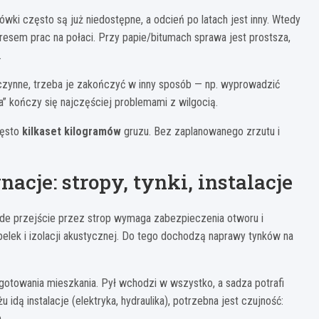
i często są już niedostępne, a odcień po latach jest inny. Wtedy
kresem prac na połaci. Przy papie/bitumach sprawa jest prostsza,
.
ć czynne, trzeba je zakończyć w inny sposób — np. wyprowadzić
” kończy się najczęściej problemami z wilgocią.
zęsto
kilkaset kilogramów
gruzu. Bez zaplanowanego zrzutu i
acje: stropy, tynki, instalacje
żde przejście przez strop wymaga zabezpieczenia otworu i
elek i izolacji akustycznej. Do tego dochodzą naprawy tynków na
gotowania mieszkania. Pył wchodzi w wszystko, a sadza potrafi
 idą instalacje (elektryka, hydraulika), potrzebna jest czujność:
.