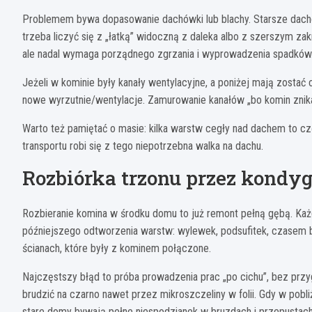
Problemem bywa dopasowanie dachówki lub blachy. Starsze dachówk
trzeba liczyć się z „łatką” widoczną z daleka albo z szerszym za
ale nadal wymaga porządnego zgrzania i wyprowadzenia spadków
Jeżeli w kominie były kanały wentylacyjne, a poniżej mają zosta
nowe wyrzutnie/wentylacje. Zamurowanie kanałów „bo komin znika
Warto też pamiętać o masie: kilka warstw cegły nad dachem to c
transportu robi się z tego niepotrzebna walka na dachu.
Rozbiórka trzonu przez kondygn
Rozbieranie komina w środku domu to już remont pełną gębą. Ka
późniejszego odtworzenia warstw: wylewek, podsufitek, czasem b
ścianach, które były z kominem połączone.
Najczęstszy błąd to próba prowadzenia prac „po cichu”, bez przy
brudzić na czarno nawet przez mikroszczeliny w folii. Gdy w pobliżu
stare domy bywają pełne niespodzianek w bruzdach i przepustach