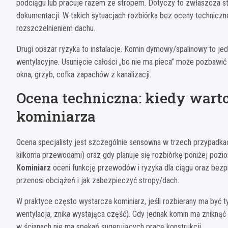
podciągu lub pracuje razem ze stropem. Dotyczy to zwłaszcza s
dokumentacji. W takich sytuacjach rozbiórka bez oceny techniczn
rozszczelnieniem dachu.
Drugi obszar ryzyka to instalacje. Komin dymowy/spalinowy to je
wentylacyjne. Usunięcie całości „bo nie ma pieca” może pozbawić 
okna, grzyb, cofka zapachów z kanalizacji.
Ocena techniczna: kiedy wart
kominiarza
Ocena specjalisty jest szczególnie sensowna w trzech przypadkac
kilkoma przewodami) oraz gdy planuje się rozbiórkę poniżej pozio
Kominiarz
oceni funkcję przewodów i ryzyka dla ciągu oraz be
przenosi obciążeń i jak zabezpieczyć stropy/dach.
W praktyce często wystarcza kominiarz, jeśli rozbierany ma być t
wentylacja, znika wystająca część). Gdy jednak komin ma zniknąć „
w ścianach nie ma spękań sugerujących pracę konstrukcji.