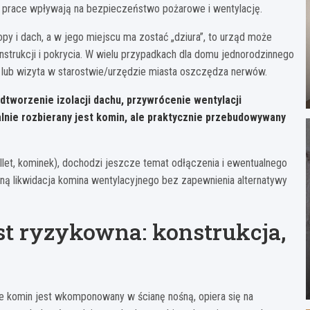
y prace wpływają na bezpieczeństwo pożarowe i wentylację.
opy i dach, a w jego miejscu ma zostać „dziura”, to urząd może
trukcji i pokrycia. W wielu przypadkach dla domu jednorodzinnego
n lub wizyta w starostwie/urzędzie miasta oszczędza nerwów.
dtworzenie izolacji dachu, przywrócenie wentylacji
lnie rozbierany jest komin, ale praktycznie przebudowywany
let, kominek), dochodzi jeszcze temat odłączenia i ewentualnego
jną likwidacja komina wentylacyjnego bez zapewnienia alternatywy
st ryzykowna: konstrukcja,
że komin jest wkomponowany w ścianę nośną, opiera się na