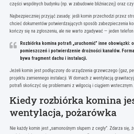
części wspólnych budynku (np. w zabudowie bliźniaczej) oraz cz
Najbezpieczniej przyjąć zasadę: jeśli komin przechodzi przez str
chcieć dokumentów potwierdzających sposób zabezpieczenia kons
kończy się na zgłoszeniu, ale nie warto zgadywać — jeden telefo
Rozbiórka komina potrafi „uruchomić” inne obowiązki: o
pomieszczeń i potwierdzenie drożności kanałów. Forma
bywa fragment dachu i instalacji.
Jeżeli komin jest podłączony do urządzenia grzewczego (gaz, pel
projektu zamiennego instalacji. W domach z wentylacją grawitacy
potrafi skończyć się problemami z wilgocią i ciągiem wstecznym.
Kiedy rozbiórka komina je
wentylacja, pożarówka
Nie każdy komin jest „samonośnym słupem z cegły”. Zdarza się, 