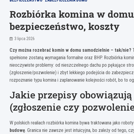
BEZPIECZEŃSTWO
ZABEZPIECZENIA DOMU
Rozbiórka komina w domu 
bezpieczeństwo, koszty
3 lipca 2026
Czy można rozebrać komin w domu samodzielnie – tak/nie?
T
spełnione zostaną wymagania formalne oraz BHP. Rozbiórka komina to
nieoczywiste problemy: od nieszczelnego dachu po pękające stro
(zgłoszenie/pozwolenie) i zbyt lekkiego podejścia do zabezpiecz
rozpoznanie typu komina i zaplanowanie kolejności robót, bo to og
Jakie przepisy obowiązują
(zgłoszenie czy pozwolenie
W polskich realiach rozbiórka komina bywa traktowana jako rob
budowę
. Granica nie zawsze jest intuicyjna, bo zależy od tego,