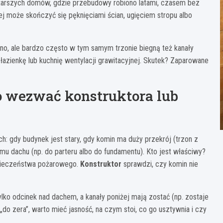
tarszych domów, gdzie przebudowy robiono latami, czasem bez
ej może skończyć się pęknięciami ścian, ugięciem stropu albo
dno, ale bardzo często w tym samym trzonie biegną też kanały
łazienkę lub kuchnię wentylacji grawitacyjnej. Skutek? Zaparowane
o wezwać konstruktora lub
h: gdy budynek jest stary, gdy komin ma duży przekrój (trzon z
mu dachu (np. do parteru albo do fundamentu). Kto jest właściwy?
zpieczeństwa pożarowego.
Konstruktor
sprawdzi, czy komin nie
ylko odcinek nad dachem, a kanały poniżej mają zostać (np. zostaje
do zera”, warto mieć jasność, na czym stoi, co go usztywnia i czy