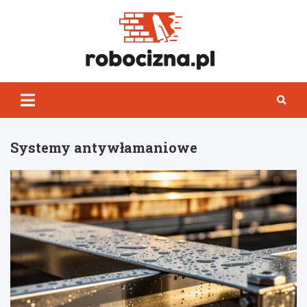
Skip
to
content
Robocizn
Systemy antywłamaniowe