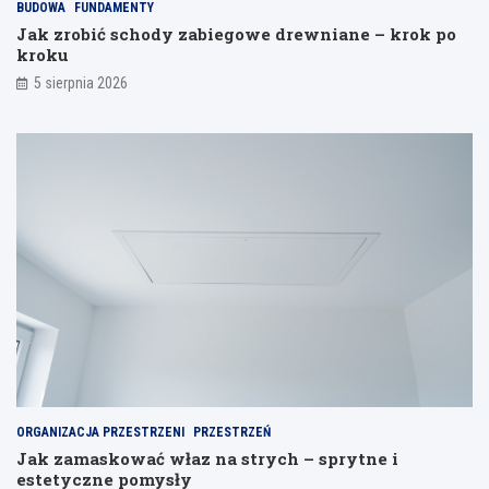
BUDOWA
FUNDAMENTY
a
Jak zrobić schody zabiegowe drewniane – krok po
n
kroku
i
a
5 sierpnia 2026
ORGANIZACJA PRZESTRZENI
PRZESTRZEŃ
Jak zamaskować właz na strych – sprytne i
estetyczne pomysły