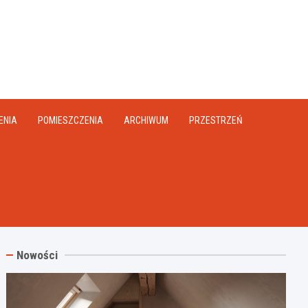
na.pl
ENIA
POMIESZCZENIA
ARCHIWUM
PRZESTRZEŃ
Nowości