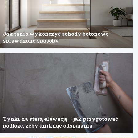
Jak tanio wykończyć schody betonowe –
sprawdzone sposoby
Tynki na starą elewację – jak przygotować
podłoże, żeby uniknąć odspajania