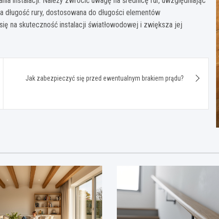
ia instalacji. Należy zwrócić uwagę na średnicę rur, uwzględniając
owa długość rury, dostosowana do długości elementów
ię na skuteczność instalacji światłowodowej i zwiększa jej
Jak zabezpieczyć się przed ewentualnym brakiem prądu?