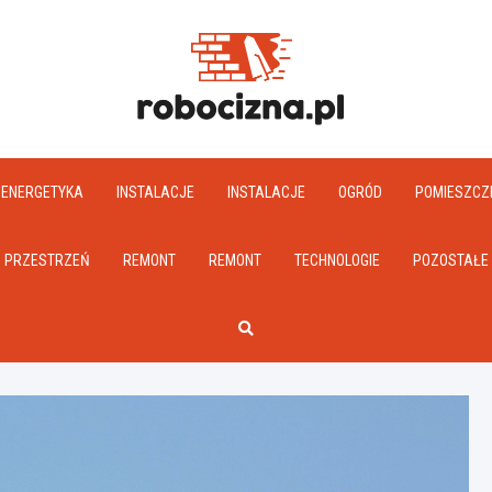
Robociz
ENERGETYKA
INSTALACJE
INSTALACJE
OGRÓD
POMIESZCZ
PRZESTRZEŃ
REMONT
REMONT
TECHNOLOGIE
POZOSTAŁE