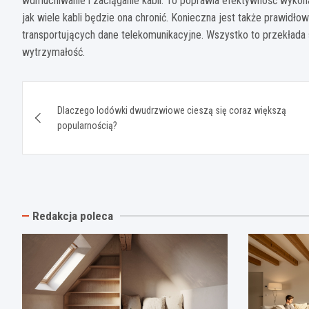
wdmuchiwanie i zaciąganie kabli. To poprawia efektywność wykonan
jak wiele kabli będzie ona chronić. Konieczna jest także prawidł
transportujących dane telekomunikacyjne. Wszystko to przekłada s
wytrzymałość.
Nawigacja
Dlaczego lodówki dwudrzwiowe cieszą się coraz większą
wpisu
popularnością?
Redakcja poleca