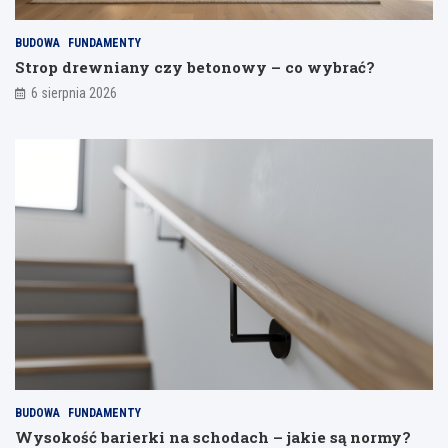
j
a
BUDOWA
FUNDAMENTY
n
Strop drewniany czy betonowy – co wybrać?
i
a
6 sierpnia 2026
BUDOWA
FUNDAMENTY
Wysokość barierki na schodach – jakie są normy?