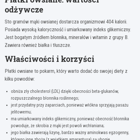
odżywcze
Sto gramów mąki owsianej dostarcza organizmowi 404 kalorii.
Posiada wysoką kaloryczność i umiarkowany indeks glikemiczny.
Jest bogatym źródłem błonnika, minerałów i witamin z grupy B.
Zawiera również białka i tłuszcze.
Właściwości i korzyści
Płatki owsiane to pokarm, który warto dodać do swojej diety z
kilku powodów:
obniża zły cholesterol (LDL) dzięki obecności beta-glukanów,
rozpuszczalnego błonnika roślinnego;
jest przydatny przy zaparciach, ponieważ włókna sprzyjają pasażu
jelitowemu;
ma umiarkowany indeks glikemiczny, ponieważ obecność błonnika
powoduje, że skrobia z mąki jest powoli wchłaniana;
jego białka zawierają lizynę, bardzo ważny aminokwas egzogenny,
którego inne zboża (z wyjątkiem amarantusa) są ubogie.