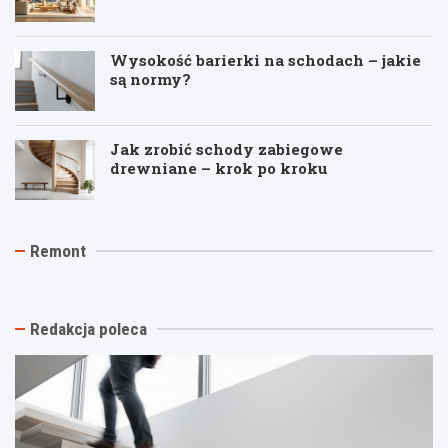
Wysokość barierki na schodach – jakie
są normy?
Jak zrobić schody zabiegowe
drewniane – krok po kroku
J
T
R
Remont
a
y
e
k
n
m
t
k
o
a
i
n
n
n
t
Redakcja poleca
i
a
p
o
s
o
w
t
d
y
a
k
k
r
l
o
ą
u