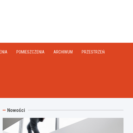
na.pl
ENIA
POMIESZCZENIA
ARCHIWUM
PRZESTRZEŃ
Nowości