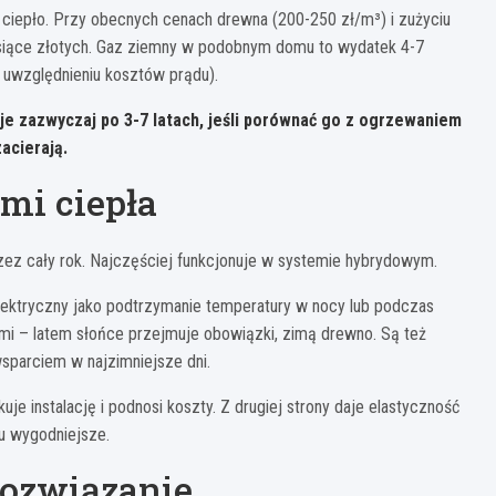
 ciepło. Przy obecnych cenach drewna (200-250 zł/m³) i zużyciu
ysiące złotych. Gaz ziemny w podobnym domu to wydatek 4-7
y uwzględnieniu kosztów prądu).
je zazwyczaj po 3-7 latach, jeśli porównać go z ogrzewaniem
acierają.
mi ciepła
ez cały rok. Najczęściej funkcjonuje w systemie hybrydowym.
lektryczny jako podtrzymanie temperatury w nocy lub podczas
mi – latem słońce przejmuje obowiązki, zimą drewno. Są też
sparciem w najzimniejsze dni.
uje instalację i podnosi koszty. Z drugiej strony daje elastyczność
u wygodniejsze.
 rozwiązanie