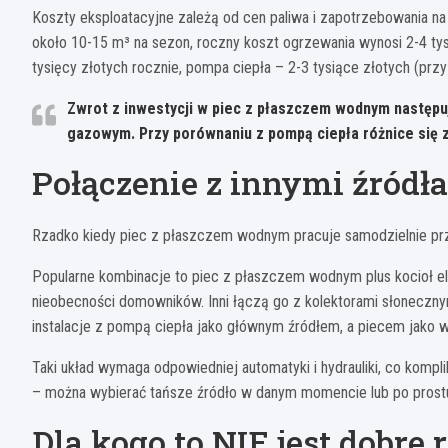
Koszty eksploatacyjne zależą od cen paliwa i zapotrzebowania na
około 10-15 m³ na sezon, roczny koszt ogrzewania wynosi 2-4 t
tysięcy złotych rocznie, pompa ciepła – 2-3 tysiące złotych (prz
Zwrot z inwestycji w piec z płaszczem wodnym następu
gazowym. Przy porównaniu z pompą ciepła różnice się z
Połączenie z innymi źródła
Rzadko kiedy piec z płaszczem wodnym pracuje samodzielnie prz
Popularne kombinacje to piec z płaszczem wodnym plus kocioł e
nieobecności domowników. Inni łączą go z kolektorami słoneczny
instalacje z pompą ciepła jako głównym źródłem, a piecem jako w
Taki układ wymaga odpowiedniej automatyki i hydrauliki, co komplik
– można wybierać tańsze źródło w danym momencie lub po prost
Dla kogo to NIE jest dobre