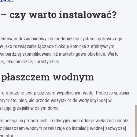
ZEWCZE
– czy warto instalować?
omentów podczas budowy lub modernizacji systemu grzewczego.
ów jako rozwiązanie łączące funkcję kominka z efektywnym
a bardziej skomplikowana niż marketingowe obietnice. Warto
ej, ekonomicznej i praktycznej.
 z płaszczem wodnym
które otoczone jest płaszczem wypełnionym wodą. Podczas spalania
tórym stoi piec, ale przede wszystkim do wody krążącej w
asilając grzejniki w całym domu.
olega na proporcjach. Tradycyjny piec oddaje większość ciepła
z płaszczem wodnym przekazuje do instalacji wodnej zazwyczaj
m stoi.