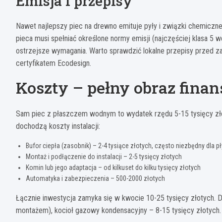
Emisja i przepisy
Nawet najlepszy piec na drewno emituje pyły i związki chemicz
pieca musi spełniać określone normy emisji (najczęściej klasa 5
ostrzejsze wymagania. Warto sprawdzić lokalne przepisy przed z
certyfikatem Ecodesign.
Koszty – pełny obraz fina
Sam piec z płaszczem wodnym to wydatek rzędu 5-15 tysięcy zło
dochodzą koszty instalacji:
Bufor ciepła (zasobnik) – 2-4 tysiące złotych, często niezbędny dla 
Montaż i podłączenie do instalacji – 2-5 tysięcy złotych
Komin lub jego adaptacja – od kilkuset do kilku tysięcy złotych
Automatyka i zabezpieczenia – 500-2000 złotych
Łącznie inwestycja zamyka się w kwocie 10-25 tysięcy złotych. D
montażem), kocioł gazowy kondensacyjny – 8-15 tysięcy złotych.