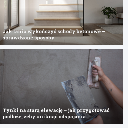
Jak tanio wykończyć schody betonowe –
sprawdzone sposoby
Tynki na starą elewację – jak przygotować
podłoże, żeby uniknąć odspajania