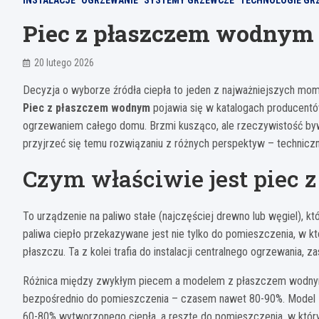
INSTALACJE
OGRZEWANIE
SYSTEMY GRZEWCZE
TECHNOLOGIE GR
Piec z płaszczem wodnym 
20 lutego 2026
Decyzja o wyborze źródła ciepła to jeden z najważniejszych m
Piec z płaszczem wodnym
pojawia się w katalogach producent
ogrzewaniem całego domu. Brzmi kusząco, ale rzeczywistość byw
przyjrzeć się temu rozwiązaniu z różnych perspektyw – techniczn
Czym właściwie jest piec
To urządzenie na paliwo stałe (najczęściej drewno lub węgiel), 
paliwa ciepło przekazywane jest nie tylko do pomieszczenia, w k
płaszczu. Ta z kolei trafia do instalacji centralnego ogrzewania, z
Różnica między zwykłym piecem a modelem z płaszczem wodnym p
bezpośrednio do pomieszczenia – czasem nawet 80-90%. Model 
60-80% wytworzonego ciepła, a resztę do pomieszczenia, w który