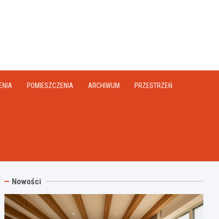
na.pl
ENIA
POMIESZCZENIA
ARCHIWUM
PRZESTRZEŃ
Nowości