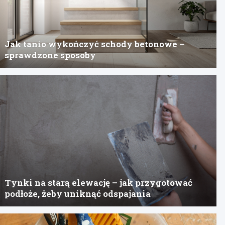
Jak tanio wykończyć schody betonowe –
sprawdzone sposoby
Tynki na starą elewację – jak przygotować
podłoże, żeby uniknąć odspajania