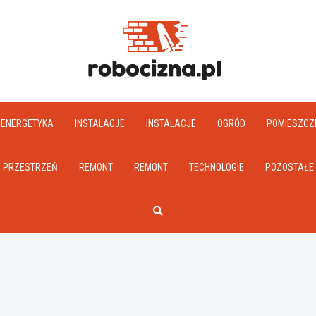
Robociz
ENERGETYKA
INSTALACJE
INSTALACJE
OGRÓD
POMIESZCZ
PRZESTRZEŃ
REMONT
REMONT
TECHNOLOGIE
POZOSTAŁE