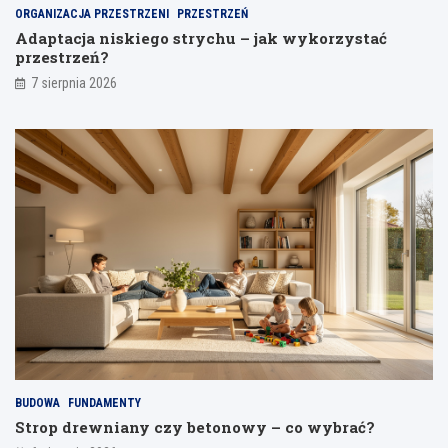
j
ORGANIZACJA PRZESTRZENI
PRZESTRZEŃ
a
Adaptacja niskiego strychu – jak wykorzystać
n
przestrzeń?
i
a
7 sierpnia 2026
BUDOWA
FUNDAMENTY
Strop drewniany czy betonowy – co wybrać?