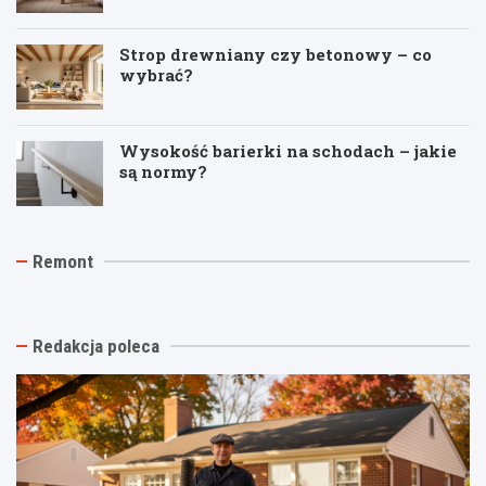
Strop drewniany czy betonowy – co
wybrać?
Wysokość barierki na schodach – jakie
są normy?
J
T
R
Remont
a
y
e
k
n
m
t
k
o
a
i
n
n
n
t
Redakcja poleca
i
a
p
o
s
o
w
t
d
y
a
k
k
r
l
o
ą
u