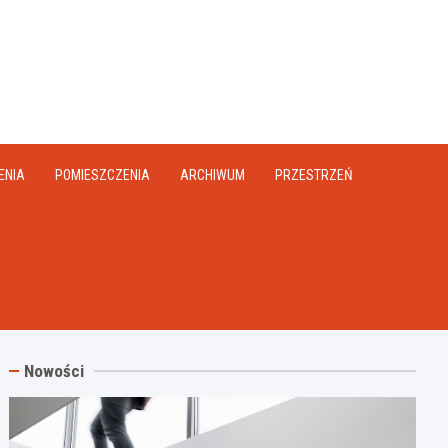
na.pl
ENIA
POMIESZCZENIA
ARCHIWUM
PRZESTRZEŃ
Nowości