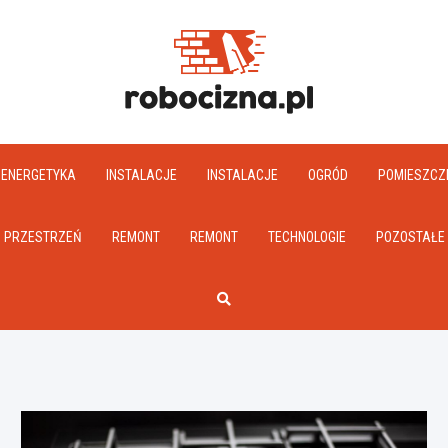
Robociz
ENERGETYKA
INSTALACJE
INSTALACJE
OGRÓD
POMIESZCZ
PRZESTRZEŃ
REMONT
REMONT
TECHNOLOGIE
POZOSTAŁE