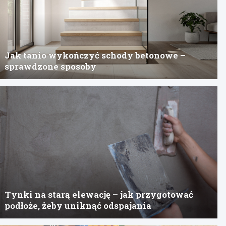
Jak tanio wykończyć schody betonowe –
sprawdzone sposoby
Tynki na starą elewację – jak przygotować
podłoże, żeby uniknąć odspajania