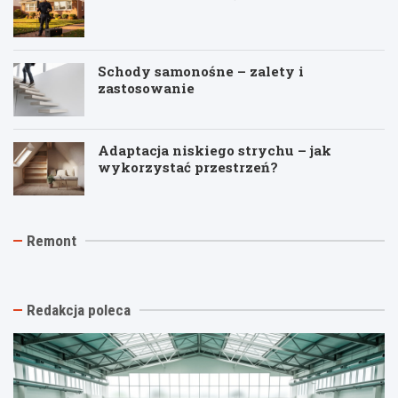
Schody samonośne – zalety i
zastosowanie
Adaptacja niskiego strychu – jak
wykorzystać przestrzeń?
K
J
T
Remont
o
a
y
s
k
n
z
t
k
t
a
i
w
n
n
Redakcja poleca
y
i
a
b
o
s
u
w
t
r
y
a
z
k
r