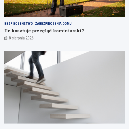
a
j
a
n
BEZPIECZEŃSTWO
ZABEZPIECZENIA DOMU
i
Ile kosztuje przegląd kominiarski?
a
8 sierpnia 2026