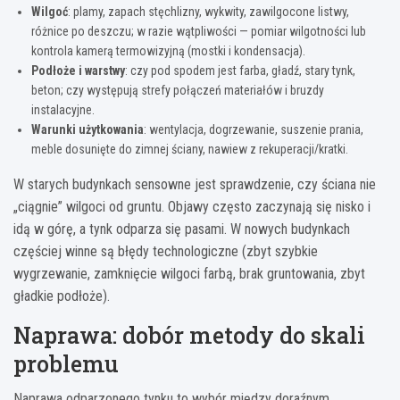
Wilgoć
: plamy, zapach stęchlizny, wykwity, zawilgocone listwy,
różnice po deszczu; w razie wątpliwości — pomiar wilgotności lub
kontrola kamerą termowizyjną (mostki i kondensacja).
Podłoże i warstwy
: czy pod spodem jest farba, gładź, stary tynk,
beton; czy występują strefy połączeń materiałów i bruzdy
instalacyjne.
Warunki użytkowania
: wentylacja, dogrzewanie, suszenie prania,
meble dosunięte do zimnej ściany, nawiew z rekuperacji/kratki.
W starych budynkach sensowne jest sprawdzenie, czy ściana nie
„ciągnie” wilgoci od gruntu. Objawy często zaczynają się nisko i
idą w górę, a tynk odparza się pasami. W nowych budynkach
częściej winne są błędy technologiczne (zbyt szybkie
wygrzewanie, zamknięcie wilgoci farbą, brak gruntowania, zbyt
gładkie podłoże).
Naprawa: dobór metody do skali
problemu
Naprawa odparzonego tynku to wybór między doraźnym