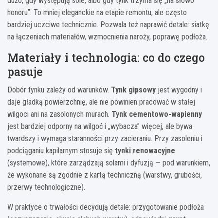
dużo, gdy występują sole, albo gdy tynk trzyma się „na słowo
honoru”. To mniej eleganckie na etapie remontu, ale często
bardziej uczciwe technicznie. Pozwala też naprawić detale: siatkę
na łączeniach materiałów, wzmocnienia naroży, poprawę podłoża.
Materiały i technologia: co do czego
pasuje
Dobór tynku zależy od warunków.
Tynk gipsowy
jest wygodny i
daje gładką powierzchnię, ale nie powinien pracować w stałej
wilgoci ani na zasolonych murach.
Tynk cementowo-wapienny
jest bardziej odporny na wilgoć i „wybacza” więcej, ale bywa
twardszy i wymaga staranności przy zacieraniu. Przy zasoleniu i
podciąganiu kapilarnym stosuje się
tynki renowacyjne
(systemowe), które zarządzają solami i dyfuzją — pod warunkiem,
że wykonane są zgodnie z kartą techniczną (warstwy, grubości,
przerwy technologiczne).
W praktyce o trwałości decydują detale: przygotowanie podłoża