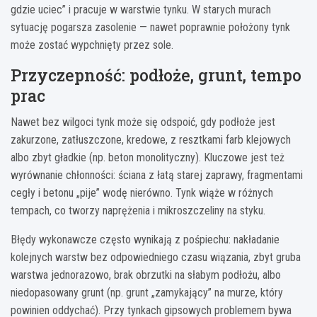
gdzie uciec” i pracuje w warstwie tynku. W starych murach
sytuację pogarsza zasolenie — nawet poprawnie położony tynk
może zostać wypchnięty przez sole.
Przyczepność: podłoże, grunt, tempo
prac
Nawet bez wilgoci tynk może się odspoić, gdy podłoże jest
zakurzone, zatłuszczone, kredowe, z resztkami farb klejowych
albo zbyt gładkie (np. beton monolityczny). Kluczowe jest też
wyrównanie chłonności: ściana z łatą starej zaprawy, fragmentami
cegły i betonu „pije” wodę nierówno. Tynk wiąże w różnych
tempach, co tworzy naprężenia i mikroszczeliny na styku.
Błędy wykonawcze często wynikają z pośpiechu: nakładanie
kolejnych warstw bez odpowiedniego czasu wiązania, zbyt gruba
warstwa jednorazowo, brak obrzutki na słabym podłożu, albo
niedopasowany grunt (np. grunt „zamykający” na murze, który
powinien oddychać). Przy tynkach gipsowych problemem bywa