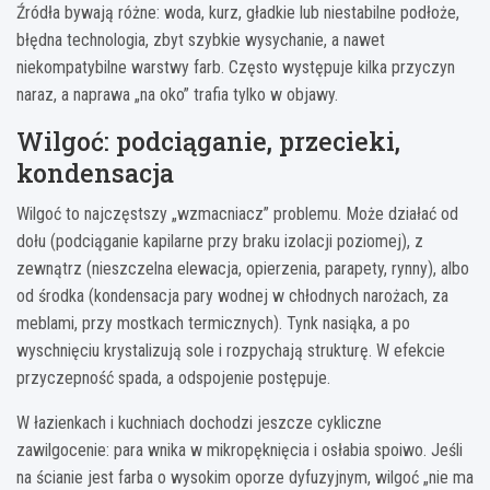
Źródła bywają różne: woda, kurz, gładkie lub niestabilne podłoże,
błędna technologia, zbyt szybkie wysychanie, a nawet
niekompatybilne warstwy farb. Często występuje kilka przyczyn
naraz, a naprawa „na oko” trafia tylko w objawy.
Wilgoć: podciąganie, przecieki,
kondensacja
Wilgoć to najczęstszy „wzmacniacz” problemu. Może działać od
dołu (podciąganie kapilarne przy braku izolacji poziomej), z
zewnątrz (nieszczelna elewacja, opierzenia, parapety, rynny), albo
od środka (kondensacja pary wodnej w chłodnych narożach, za
meblami, przy mostkach termicznych). Tynk nasiąka, a po
wyschnięciu krystalizują sole i rozpychają strukturę. W efekcie
przyczepność spada, a odspojenie postępuje.
W łazienkach i kuchniach dochodzi jeszcze cykliczne
zawilgocenie: para wnika w mikropęknięcia i osłabia spoiwo. Jeśli
na ścianie jest farba o wysokim oporze dyfuzyjnym, wilgoć „nie ma