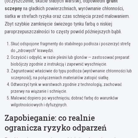
(oczyszczenie, skucie słabych warstw), odpowiedni
grunt
sczepny
na gładkich powierzchniach, wyrównanie chłonności,
siatka w strefach ryzyka oraz czas schnięcia przed malowaniem.
Zbyt szybkie zamknięcie świeżego tynku farbą o niskiej
paroprzepuszczalności to częsty powód późniejszych bąbli.
Skuć odspojone fragmenty do stabilnego podłoża i poszerzyć strefę
do „zdrowych” krawędzi.
Oczyścić i odpylić; w razie pleśni lub glonów — zastosować preparat
biobójczy zgodnie z instrukcją i zapewnić wyschnięcie.
Zagruntować właściwie do typu podłoża (wyrównanie chłonności lub
sczepność); na połączeniach materiałów zatopić siatkę.
Odtworzyć tynk w warstwach zgodnie z technologią; zachować
przerwy na wiązanie i schnięcie.
Malować dopiero po wyschnięciu; dobrać farbę do warunków
wilgotnościowych i dyfuzyjnych.
Zapobieganie: co realnie
ogranicza ryzyko odparzeń