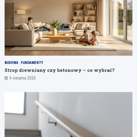
k
o
n
b
ą
u
ć
m
o
o
d
d
s
e
p
l
a
i
j
a
BUDOWA
FUNDAMENTY
n
Strop drewniany czy betonowy – co wybrać?
i
a
6 sierpnia 2026