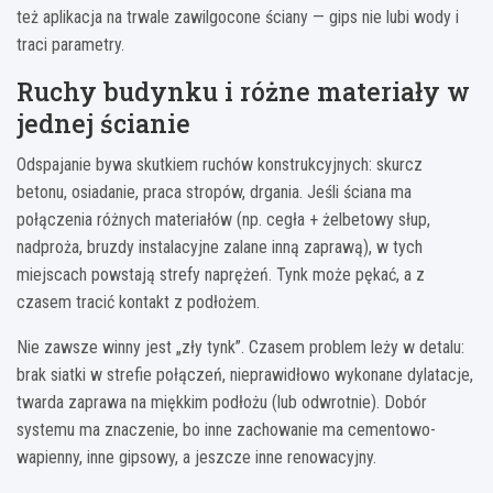
też aplikacja na trwale zawilgocone ściany — gips nie lubi wody i
traci parametry.
Ruchy budynku i różne materiały w
jednej ścianie
Odspajanie bywa skutkiem ruchów konstrukcyjnych: skurcz
betonu, osiadanie, praca stropów, drgania. Jeśli ściana ma
połączenia różnych materiałów (np. cegła + żelbetowy słup,
nadproża, bruzdy instalacyjne zalane inną zaprawą), w tych
miejscach powstają strefy naprężeń. Tynk może pękać, a z
czasem tracić kontakt z podłożem.
Nie zawsze winny jest „zły tynk”. Czasem problem leży w detalu:
brak siatki w strefie połączeń, nieprawidłowo wykonane dylatacje,
twarda zaprawa na miękkim podłożu (lub odwrotnie). Dobór
systemu ma znaczenie, bo inne zachowanie ma cementowo-
wapienny, inne gipsowy, a jeszcze inne renowacyjny.