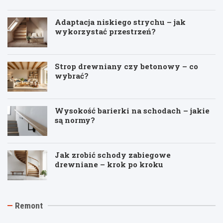
Adaptacja niskiego strychu – jak
wykorzystać przestrzeń?
Strop drewniany czy betonowy – co
wybrać?
Wysokość barierki na schodach – jakie
są normy?
Jak zrobić schody zabiegowe
drewniane – krok po kroku
J
T
R
Remont
a
y
e
k
n
m