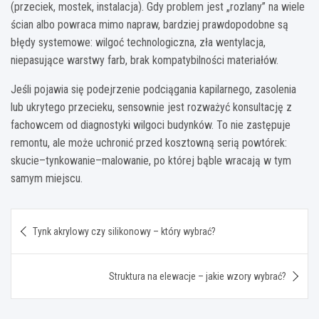
(przeciek, mostek, instalacja). Gdy problem jest „rozlany” na wiele
ścian albo powraca mimo napraw, bardziej prawdopodobne są
błędy systemowe: wilgoć technologiczna, zła wentylacja,
niepasujące warstwy farb, brak kompatybilności materiałów.
Jeśli pojawia się podejrzenie podciągania kapilarnego, zasolenia
lub ukrytego przecieku, sensownie jest rozważyć konsultację z
fachowcem od diagnostyki wilgoci budynków. To nie zastępuje
remontu, ale może uchronić przed kosztowną serią powtórek:
skucie–tynkowanie–malowanie, po której bąble wracają w tym
samym miejscu.
Nawigacja
Tynk akrylowy czy silikonowy – który wybrać?
wpisu
Struktura na elewacje – jakie wzory wybrać?