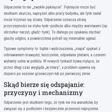
Odparzenie to nie „zwykłe pęknięcie”. Pęknięcie może być
skutkiem skurczu, naprężeń albo pracy budynku, ale tynk nadal
może trzymać się ściany. Odparzenie oznacza utratę
przyczepności na styku tynk–podłoże albo między warstwami (np.
obrzutka–narzut, gładź–tynk). To dlatego po opukaniu słychać
głuchy odgłos, a powierzchnia potrafi się minimalnie uginać.
Typowe symptomy to: bąble i wybrzuszenia, „mapa” spękań z
odstawaniem krawędzi, łuszczenie, odpadanie płatami, a czasem
wykwity solne w pobliżu. W nowych tynkach bywa mylące, że
przez długi czas wygląda „w miarę”, a problem ujawnia się
dopiero po sezonie grzewczym lub po pierwszej zimie.
Skąd bierze się odspajanie:
przyczyny i mechanizmy
Odparzenie jest skutkiem tego, że tynk nie ma warunków, by
związać się z podłożem i bezpiecznie przenosić naprężenia.