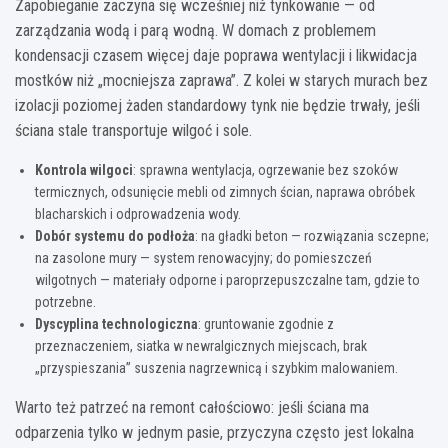
Zapobieganie zaczyna się wcześniej niż tynkowanie — od
zarządzania wodą i parą wodną. W domach z problemem
kondensacji czasem więcej daje poprawa wentylacji i likwidacja
mostków niż „mocniejsza zaprawa”. Z kolei w starych murach bez
izolacji poziomej żaden standardowy tynk nie będzie trwały, jeśli
ściana stale transportuje wilgoć i sole.
Kontrola wilgoci
: sprawna wentylacja, ogrzewanie bez szoków
termicznych, odsunięcie mebli od zimnych ścian, naprawa obróbek
blacharskich i odprowadzenia wody.
Dobór systemu do podłoża
: na gładki beton — rozwiązania sczepne;
na zasolone mury — system renowacyjny; do pomieszczeń
wilgotnych — materiały odporne i paroprzepuszczalne tam, gdzie to
potrzebne.
Dyscyplina technologiczna
: gruntowanie zgodnie z
przeznaczeniem, siatka w newralgicznych miejscach, brak
„przyspieszania” suszenia nagrzewnicą i szybkim malowaniem.
Warto też patrzeć na remont całościowo: jeśli ściana ma
odparzenia tylko w jednym pasie, przyczyna często jest lokalna