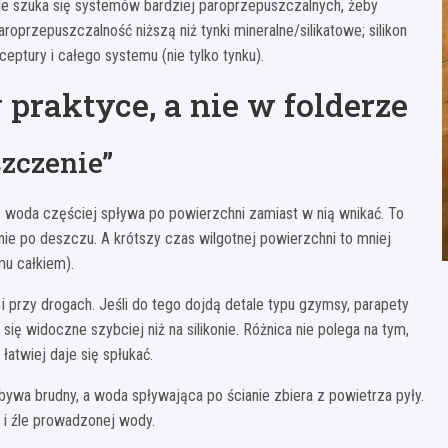
le szuka się systemów bardziej paroprzepuszczalnych, żeby
roprzepuszczalność niższą niż tynki mineralne/silikatowe; silikon
eptury i całego systemu (nie tylko tynku).
 praktyce, a nie w folderze
szczenie”
c woda częściej spływa po powierzchni zamiast w nią wnikać. To
ie po deszczu. A krótszy czas wilgotnej powierzchni to mniej
mu całkiem).
 i przy drogach. Jeśli do tego dojdą detale typu gzymsy, parapety
ię widoczne szybciej niż na silikonie. Różnica nie polega na tym,
 łatwiej daje się spłukać.
ywa brudny, a woda spływająca po ścianie zbiera z powietrza pyły.
i i źle prowadzonej wody.