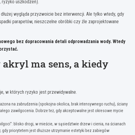
p, ryzyko uszkodzeń).
dłużej wygląda przyzwoicie bez interwencji. Ale tylko wtedy, gdy
e spadki parapetów, nieszczelne obróbki czy źle zaprojektowane
onowego bez dopracowania detali odprowadzania wody. Wtedy
orzystać.
 akryl ma sens, a kiedy
je, w których ryzyko jest przewidywalne.
narażona na zabrudzenia (spokojna okolica, brak intensywnego ruchu), ściany
tałego zawilgocenia. Dobrze też, gdy akceptowalne jest okresowe mycie
ilgoci”: blisko drogi, w mieście, w sąsiedztwie drzew i cienia, na ścianach
 gdy priorytetem jest dłuższe utrzymanie estetyki bez zabiegów