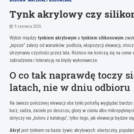
BUDOWA
MATERIAŁY BUDOWLANE
Tynk akrylowy czy siliko
9 czerwca 2026
Wybór między
tynkiem akrylowym
a
tynkiem silikonowym
zwykl
„lepsze” zależy od warunków: podłoża, ekspozycji elewacji, otoczen
utrzymaniu czystości przez lata. Różnice nie kończą się na cenie
zabrudzenia i tolerancję na błędy wykonawcze.
O co tak naprawdę toczy si
latach, nie w dniu odbioru
Na świeżo położonej elewacji oba tynki potrafią wyglądać bardzo 
kurz, sadza, zacieki po deszczu, glony w cieniu albo mikropękni
dotyczy nie „koloru z katalogu”, tylko tego, jak elewacja będzie się
Akryl
jest tynkiem na bazie żywic akrylowych: elastyczny, popular