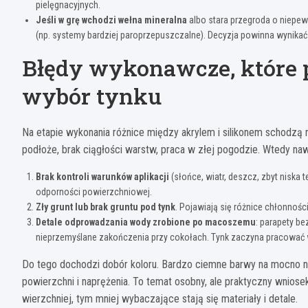
pielęgnacyjnych.
Jeśli w grę wchodzi wełna mineralna
albo stara przegroda o niepewn
(np. systemy bardziej paroprzepuszczalne). Decyzja powinna wynikać z
Błędy wykonawcze, które p
wybór tynku
Na etapie wykonania różnice między akrylem i silikonem schodzą na
podłoże, brak ciągłości warstw, praca w złej pogodzie. Wtedy na
Brak kontroli warunków aplikacji
(słońce, wiatr, deszcz, zbyt niska
odporności powierzchniowej.
Zły grunt lub brak gruntu pod tynk
. Pojawiają się różnice chłonnośc
Detale odprowadzania wody zrobione po macoszemu
: parapety be
nieprzemyślane zakończenia przy cokołach. Tynk zaczyna pracować w 
Do tego dochodzi dobór koloru. Bardzo ciemne barwy na mocno n
powierzchni i naprężenia. To temat osobny, ale praktyczny wniose
wierzchniej, tym mniej wybaczające stają się materiały i detale.