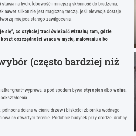
ta) stawia na hydrofobowość i mniejszą skłonność do brudzenia,
awet silikon nie jest magiczną tarczą, jeśli elewacja dostaje
e tworzą miejsca stałego zawilgocenia.
je się”, co szybciej traci świeżość wizualną tam, gdzie
y koszt oszczędności wraca w myciu, malowaniu albo
wybór (często bardziej niż
ej–siatka–grunt–wyprawa, a pod spodem bywa
styropian
albo
wełna
,
odkształcenia.
: północna ściana w cieniu drzew i bliskości zbiornika wodnego
dniowa na otwartym terenie. Podobnie budynek przy drodze: drobny