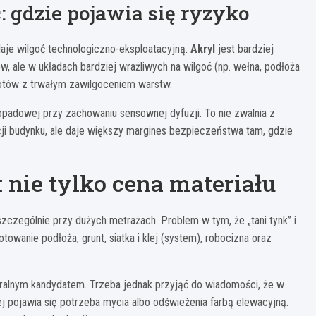
: gdzie pojawia się ryzyko
ddaje wilgoć technologiczno-eksploatacyjną.
Akryl
jest bardziej
w, ale w układach bardziej wrażliwych na wilgoć (np. wełna, podłoża
potów z trwałym zawilgoceniem warstw.
opadowej przy zachowaniu sensownej dyfuzji. To nie zwalnia z
ji budynku, ale daje większy margines bezpieczeństwa tam, gdzie
: nie tylko cena materiału
szczególnie przy dużych metrażach. Problem w tym, że „tani tynk” i
towanie podłoża, grunt, siatka i klej (system), robocizna oraz
uralnym kandydatem. Trzeba jednak przyjąć do wiadomości, że w
j pojawia się potrzeba mycia albo odświeżenia farbą elewacyjną.