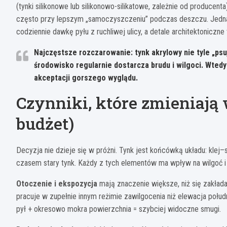
(tynki silikonowe lub silikonowo-silikatowe, zależnie od producen
często przy lepszym „samoczyszczeniu” podczas deszczu. Jednak n
codziennie dawkę pyłu z ruchliwej ulicy, a detale architektoniczn
Najczęstsze rozczarowanie:
tynk akrylowy nie tyle „psu
środowisko regularnie dostarcza brudu i wilgoci. Wted
akceptacji gorszego wyglądu.
Czynniki, które zmieniają 
budżet)
Decyzja nie dzieje się w próżni. Tynk jest końcówką układu: kl
czasem stary tynk. Każdy z tych elementów ma wpływ na wilgoć i 
Otoczenie i ekspozycja
mają znaczenie większe, niż się zakłada
pracuje w zupełnie innym reżimie zawilgocenia niż elewacja połu
pył + okresowo mokra powierzchnia = szybciej widoczne smugi.