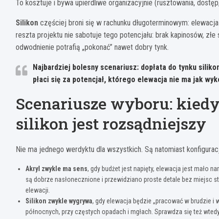
To kosztuje i bywa upierdliwe organizacyjnie (rusztowania, dostę
Silikon
częściej broni się w rachunku długoterminowym: elewacja 
reszta projektu nie sabotuje tego potencjału: brak kapinosów, zł
odwodnienie potrafią „pokonać” nawet dobry tynk.
Najbardziej bolesny scenariusz:
dopłata do tynku silik
płaci się za potencjał, którego elewacja nie ma jak wyk
Scenariusze wyboru: kiedy
silikon jest rozsądniejszy
Nie ma jednego werdyktu dla wszystkich. Są natomiast konfigurac
Akryl zwykle ma sens
, gdy budżet jest napięty, elewacja jest mało 
są dobrze nasłonecznione i przewidziano proste detale bez miejsc s
elewacji.
Silikon zwykle wygrywa
, gdy elewacja będzie „pracować w brudzie i w
północnych, przy częstych opadach i mgłach. Sprawdza się też wtedy,