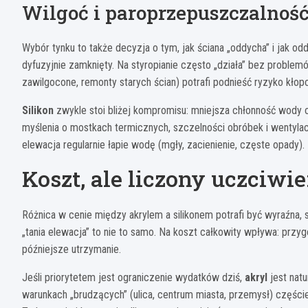
Wilgoć i paroprzepuszczalność
Wybór tynku to także decyzja o tym, jak ściana „oddycha” i jak o
dyfuzyjnie zamknięty. Na styropianie często „działa” bez problemó
zawilgocone, remonty starych ścian) potrafi podnieść ryzyko kło
Silikon
zwykle stoi bliżej kompromisu: mniejsza chłonność wody 
myślenia o mostkach termicznych, szczelności obróbek i wentylac
elewacja regularnie łapie wodę (mgły, zacienienie, częste opady).
Koszt, ale liczony uczciwie
Różnica w cenie między akrylem a silikonem potrafi być wyraźna, 
„tania elewacja” to nie to samo. Na koszt całkowity wpływa: przygo
późniejsze utrzymanie.
Jeśli priorytetem jest ograniczenie wydatków dziś,
akryl
jest nat
warunkach „brudzących” (ulica, centrum miasta, przemysł) częście