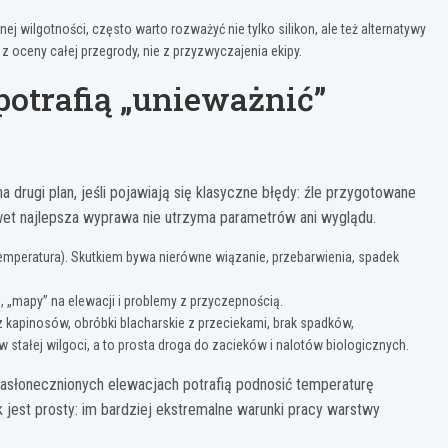
ej wilgotności, często warto rozważyć nie tylko silikon, ale też alternatywy
 oceny całej przegrody, nie z przyzwyczajenia ekipy.
otrafią „unieważnić”
 drugi plan, jeśli pojawiają się klasyczne błędy: źle przygotowane
wet najlepsza wyprawa nie utrzyma parametrów ani wyglądu.
 temperatura). Skutkiem bywa nierówne wiązanie, przebarwienia, spadek
i, „mapy” na elewacji i problemy z przyczepnością.
z kapinosów, obróbki blacharskie z przeciekami, brak spadków,
stałej wilgoci, a to prosta droga do zacieków i nalotów biologicznych.
asłonecznionych elewacjach potrafią podnosić temperaturę
k jest prosty: im bardziej ekstremalne warunki pracy warstwy