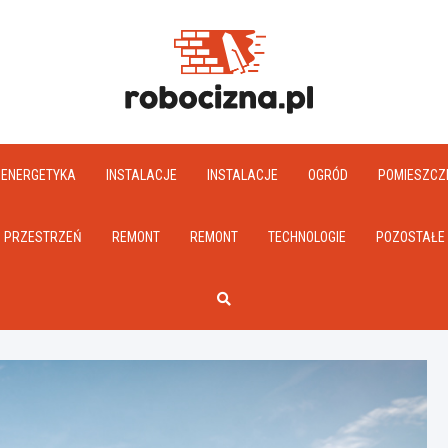
Robociz
ENERGETYKA
INSTALACJE
INSTALACJE
OGRÓD
POMIESZCZ
PRZESTRZEŃ
REMONT
REMONT
TECHNOLOGIE
POZOSTAŁE