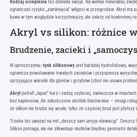
Rodzaj ocieplenia
też dokłada swoje. Na wełnie mineralnej zwyk
ograniczać ryzyko „zamknięcia” wilgoci w przegrodzie. Akryl ma pa
bywa w tym względzie korzystniejszy, ale zależy od konkretnej rec
Akryl vs silikon: różnice w
Brudzenie, zacieki i „samoczy
W uproszczeniu:
tynk silikonowy
jest bardziej hydrofobowy, wię
ogranicza powstawanie trwałych zacieków i przyspiesza wysychan
sprzyjające warunki dla glonów i grzybów (choć nie usuwa proble
Akryl
potrafi „łapać” kurz i sadzę szybciej, zwłaszcza w miastach
bez kapinosów, źle zakończone obróbki blacharskie — smugi robią s
że silikon nie brudzi się wcale, tylko że częściej brud jest płytszy i
Trzeba też uważać na mit „deszcz sam umyje elewację”. Deszcz b
Silikon pomaga, ale nie zlikwiduje skutków błędnej geometrii detal