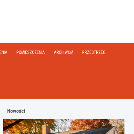
na.pl
ENIA
POMIESZCZENIA
ARCHIWUM
PRZESTRZEŃ
Nowości