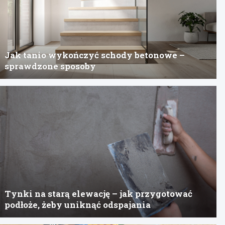
Jak tanio wykończyć schody betonowe –
sprawdzone sposoby
Tynki na starą elewację – jak przygotować
podłoże, żeby uniknąć odspajania