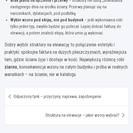
Brak planu na łączenia i przerwy
– struktury nie lubią „dokładania”
następnego dnia na środku ściany. Przerwy planuje się na
narożnikach, dylatacjach, pod podbitką.
Wybór wzoru pod ekipę, nie pod budynek
– jeśli wykonawca robi
tylko jeden typ, zwykle będzie go polecał. Lepiej dobrać fakturę do
elewacji, a potem znaleźć ekipę, która umie ją wykonać.
Dobry wybór struktury na elewację to połączenie estetyki i
praktyki: spokojna faktura na dużych płaszczyznach, wyraźniejsza
tam, gdzie ściana żyje i dostaje w kość. Największą różnicę robi
ziarno
, konsekwencja wzoru na całym budynku i próba w realnych
warunkach – na ścianie, nie w katalogu.
Nawigacja
Odparzony tynk – przyczyny, naprawa, zapobieganie
wpisu
Struktura na elewacje – jakie wzory wybrać?