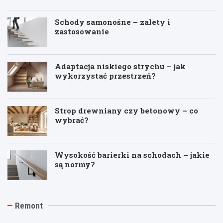
Schody samonośne – zalety i
zastosowanie
Adaptacja niskiego strychu – jak
wykorzystać przestrzeń?
Strop drewniany czy betonowy – co
wybrać?
Wysokość barierki na schodach – jakie
są normy?
J
T
R
Remont
a
y
e
k
n
m