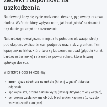
uszkodzenia
Na elewacji liczy się życie codzienne: deszcz, pył, owady, drzewa,
okolica. Wzór struktury wpływa na to, jak brud „siada” na ścianie i
czy da się go zmyć bez szorowania.
Najbardziej newralgiczne miejsca to północne elewacje, strefy
pod okapem, okolice tarasu i podjazdu oraz styk z gruntem. Tam
lepiej unikać faktur, które tworzą kieszenie na osad (głęboki kornik,
bardzo ostre rowki) i stawiać na powierzchnie, które łatwiej
spłukuje deszcz.
W praktyce dobrze działają:
mocniejsza struktura na cokole
(łatwiej „zgubić” obtarcia i
odpryski),
spokojniejsza, drobna faktura wyżej (łatwiej utrzymać równy wygląd),
sensownie zaplanowane obróbki blacharskie i kapinosy (to często
ważniejsze niż sam tynk).