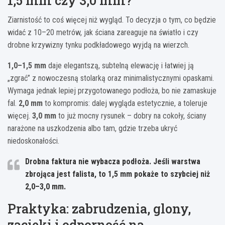
1,5 mm czy 3,0 mm?
Ziarnistość to coś więcej niż wygląd. To decyzja o tym, co będzie
widać z 10–20 metrów, jak ściana zareaguje na światło i czy
drobne krzywizny tynku podkładowego wyjdą na wierzch.
1,0–1,5 mm
daje elegantszą, subtelną elewację i łatwiej ją
„zgrać” z nowoczesną stolarką oraz minimalistycznymi opaskami.
Wymaga jednak lepiej przygotowanego podłoża, bo nie zamaskuje
fal.
2,0 mm
to kompromis: dalej wygląda estetycznie, a toleruje
więcej.
3,0 mm
to już mocny rysunek – dobry na cokoły, ściany
narażone na uszkodzenia albo tam, gdzie trzeba ukryć
niedoskonałości.
Drobna faktura nie wybacza podłoża.
Jeśli warstwa
zbrojąca jest falista, to 1,5 mm pokaże to szybciej niż
2,0–3,0 mm.
Praktyka: zabrudzenia, glony,
zacieki i odporność na