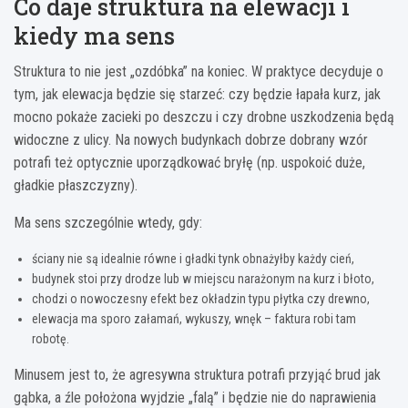
Co daje struktura na elewacji i
kiedy ma sens
Struktura to nie jest „ozdóbka” na koniec. W praktyce decyduje o
tym, jak elewacja będzie się starzeć: czy będzie łapała kurz, jak
mocno pokaże zacieki po deszczu i czy drobne uszkodzenia będą
widoczne z ulicy. Na nowych budynkach dobrze dobrany wzór
potrafi też optycznie uporządkować bryłę (np. uspokoić duże,
gładkie płaszczyzny).
Ma sens szczególnie wtedy, gdy:
ściany nie są idealnie równe i gładki tynk obnażyłby każdy cień,
budynek stoi przy drodze lub w miejscu narażonym na kurz i błoto,
chodzi o nowoczesny efekt bez okładzin typu płytka czy drewno,
elewacja ma sporo załamań, wykuszy, wnęk – faktura robi tam
robotę.
Minusem jest to, że agresywna struktura potrafi przyjąć brud jak
gąbka, a źle położona wyjdzie „falą” i będzie nie do naprawienia