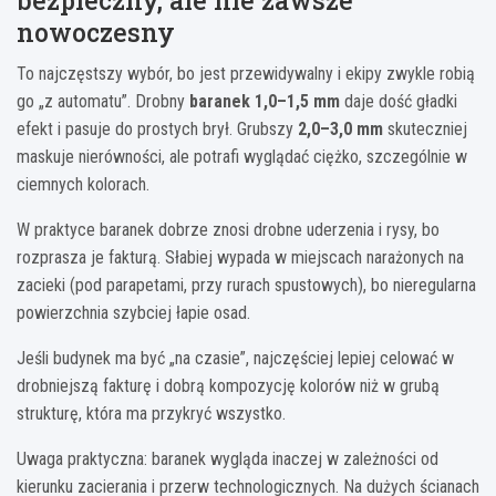
bezpieczny, ale nie zawsze
nowoczesny
To najczęstszy wybór, bo jest przewidywalny i ekipy zwykle robią
go „z automatu”. Drobny
baranek 1,0–1,5 mm
daje dość gładki
efekt i pasuje do prostych brył. Grubszy
2,0–3,0 mm
skuteczniej
maskuje nierówności, ale potrafi wyglądać ciężko, szczególnie w
ciemnych kolorach.
W praktyce baranek dobrze znosi drobne uderzenia i rysy, bo
rozprasza je fakturą. Słabiej wypada w miejscach narażonych na
zacieki (pod parapetami, przy rurach spustowych), bo nieregularna
powierzchnia szybciej łapie osad.
Jeśli budynek ma być „na czasie”, najczęściej lepiej celować w
drobniejszą fakturę i dobrą kompozycję kolorów niż w grubą
strukturę, która ma przykryć wszystko.
Uwaga praktyczna: baranek wygląda inaczej w zależności od
kierunku zacierania i przerw technologicznych. Na dużych ścianach