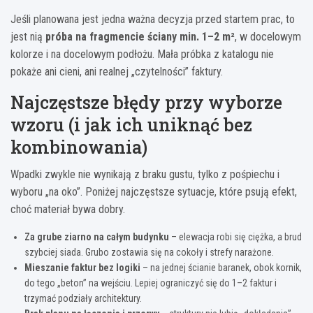
Jeśli planowana jest jedna ważna decyzja przed startem prac, to
jest nią
próba na fragmencie ściany min. 1–2 m²
, w docelowym
kolorze i na docelowym podłożu. Mała próbka z katalogu nie
pokaże ani cieni, ani realnej „czytelności” faktury.
Najczęstsze błędy przy wyborze
wzoru (i jak ich uniknąć bez
kombinowania)
Wpadki zwykle nie wynikają z braku gustu, tylko z pośpiechu i
wyboru „na oko”. Poniżej najczęstsze sytuacje, które psują efekt,
choć materiał bywa dobry.
Za grube ziarno na całym budynku
– elewacja robi się ciężka, a brud
szybciej siada. Grubo zostawia się na cokoły i strefy narażone.
Mieszanie faktur bez logiki
– na jednej ścianie baranek, obok kornik,
do tego „beton” na wejściu. Lepiej ograniczyć się do 1–2 faktur i
trzymać podziały architektury.