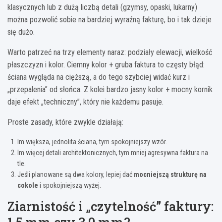
klasycznych lub z dużą liczbą detali (gzymsy, opaski, lukarny)
można pozwolić sobie na bardziej wyraźną fakturę, bo i tak dzieje
się dużo.
Warto patrzeć na trzy elementy naraz: podziały elewacji, wielkość
płaszczyzn i kolor. Ciemny kolor + gruba faktura to częsty błąd:
ściana wygląda na cięższą, a do tego szybciej widać kurz i
„przepalenia” od słońca. Z kolei bardzo jasny kolor + mocny kornik
daje efekt „techniczny”, który nie każdemu pasuje.
Proste zasady, które zwykle działają:
Im większa, jednolita ściana, tym spokojniejszy wzór.
Im więcej detali architektonicznych, tym mniej agresywna faktura na
tle.
Jeśli planowane są dwa kolory, lepiej dać
mocniejszą strukturę na
cokole
i spokojniejszą wyżej.
Ziarnistość i „czytelność” faktury: