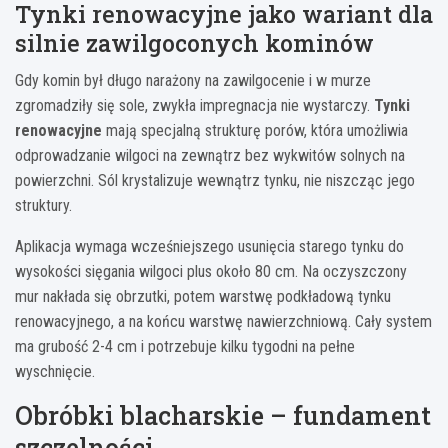
Tynki renowacyjne jako wariant dla
silnie zawilgoconych kominów
Gdy komin był długo narażony na zawilgocenie i w murze
zgromadziły się sole, zwykła impregnacja nie wystarczy.
Tynki
renowacyjne
mają specjalną strukturę porów, która umożliwia
odprowadzanie wilgoci na zewnątrz bez wykwitów solnych na
powierzchni. Sól krystalizuje wewnątrz tynku, nie niszcząc jego
struktury.
Aplikacja wymaga wcześniejszego usunięcia starego tynku do
wysokości sięgania wilgoci plus około 80 cm. Na oczyszczony
mur nakłada się obrzutki, potem warstwę podkładową tynku
renowacyjnego, a na końcu warstwę nawierzchniową. Cały system
ma grubość 2-4 cm i potrzebuje kilku tygodni na pełne
wyschnięcie.
Obróbki blacharskie – fundament
szczelności