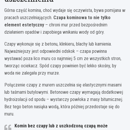
Górna część komina, choć wydaje się oczywista, bywa pomijana w
pracach uszczelniających.
Czapa kominowa to nie tylko
element estetyczny
– chroni mur przed bezpośrednim
działaniem opadów i zapobiega wnikaniu wody od góry.
Czapy wykonuje się z betonu, klinkieru, blachy lub kamienia.
Najważniejszy jest odpowiedni odskok – czapa powinna
wystawać poza lico muru co najmniej 5 cm ze wszystkich stron,
tworząc ociekacz. Spód czapy powinien być lekko skośny, by
woda nie zalegała przy murze.
Połączenie czapy z murem uszczelnia się elastycznymi masami
lub taśmami butylowymi. Betonowe czapy wymagają dodatkowej
hydroizolacji od spodu – wystarczy powłoka z masy bitumicznej.
Bez tego beton nasiąka wodą, która później przedostaje się do
muru.
Komin bez czapy lub z uszkodzoną czapą może