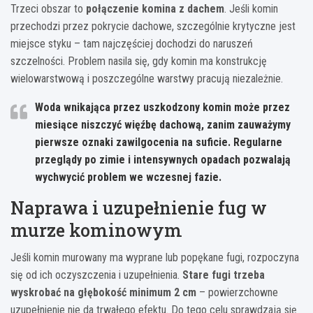
Trzeci obszar to
połączenie komina z dachem
. Jeśli komin
przechodzi przez pokrycie dachowe, szczególnie krytyczne jest
miejsce styku – tam najczęściej dochodzi do naruszeń
szczelności. Problem nasila się, gdy komin ma konstrukcję
wielowarstwową i poszczególne warstwy pracują niezależnie.
Woda wnikająca przez uszkodzony komin może przez
miesiące niszczyć więźbę dachową, zanim zauważymy
pierwsze oznaki zawilgocenia na suficie. Regularne
przeglądy po zimie i intensywnych opadach pozwalają
wychwycić problem we wczesnej fazie.
Naprawa i uzupełnienie fug w
murze kominowym
Jeśli komin murowany ma wyprane lub popękane fugi, rozpoczyna
się od ich oczyszczenia i uzupełnienia.
Stare fugi trzeba
wyskrobać na głębokość minimum 2 cm
– powierzchowne
uzupełnienie nie da trwałego efektu. Do tego celu sprawdzają się