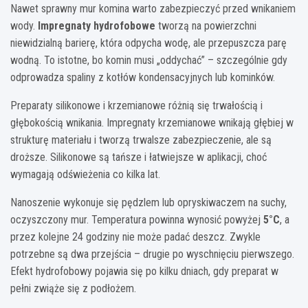
Nawet sprawny mur komina warto zabezpieczyć przed wnikaniem
wody.
Impregnaty hydrofobowe
tworzą na powierzchni
niewidzialną barierę, która odpycha wodę, ale przepuszcza parę
wodną. To istotne, bo komin musi „oddychać” – szczególnie gdy
odprowadza spaliny z kotłów kondensacyjnych lub kominków.
Preparaty silikonowe i krzemianowe różnią się trwałością i
głębokością wnikania. Impregnaty krzemianowe wnikają głębiej w
strukturę materiału i tworzą trwalsze zabezpieczenie, ale są
droższe. Silikonowe są tańsze i łatwiejsze w aplikacji, choć
wymagają odświeżenia co kilka lat.
Nanoszenie wykonuje się pędzlem lub opryskiwaczem na suchy,
oczyszczony mur. Temperatura powinna wynosić powyżej
5°C
, a
przez kolejne 24 godziny nie może padać deszcz. Zwykle
potrzebne są dwa przejścia – drugie po wyschnięciu pierwszego.
Efekt hydrofobowy pojawia się po kilku dniach, gdy preparat w
pełni zwiąże się z podłożem.