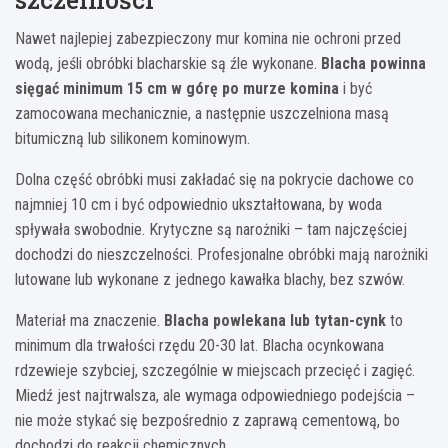
Nawet najlepiej zabezpieczony mur komina nie ochroni przed
wodą, jeśli obróbki blacharskie są źle wykonane.
Blacha powinna
sięgać minimum 15 cm w górę po murze komina
i być
zamocowana mechanicznie, a następnie uszczelniona masą
bitumiczną lub silikonem kominowym.
Dolna część obróbki musi zakładać się na pokrycie dachowe co
najmniej 10 cm i być odpowiednio ukształtowana, by woda
spływała swobodnie. Krytyczne są narożniki – tam najczęściej
dochodzi do nieszczelności. Profesjonalne obróbki mają narożniki
lutowane lub wykonane z jednego kawałka blachy, bez szwów.
Materiał ma znaczenie.
Blacha powlekana lub tytan-cynk
to
minimum dla trwałości rzędu 20-30 lat. Blacha ocynkowana
rdzewieje szybciej, szczególnie w miejscach przecięć i zagięć.
Miedź jest najtrwalsza, ale wymaga odpowiedniego podejścia –
nie może stykać się bezpośrednio z zaprawą cementową, bo
dochodzi do reakcji chemicznych.