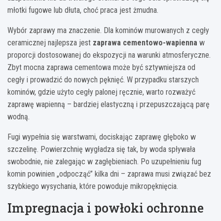
młotki fugowe lub dłuta, choć praca jest żmudna.
Wybór zaprawy ma znaczenie. Dla kominów murowanych z cegły
ceramicznej najlepsza jest
zaprawa cementowo-wapienna
w
proporcji dostosowanej do ekspozycji na warunki atmosferyczne.
Zbyt mocna zaprawa cementowa może być sztywniejsza od
cegły i prowadzić do nowych pęknięć. W przypadku starszych
kominów, gdzie użyto cegły palonej ręcznie, warto rozważyć
zaprawę wapienną – bardziej elastyczną i przepuszczającą parę
wodną.
Fugi wypełnia się warstwami, dociskając zaprawę głęboko w
szczelinę. Powierzchnię wygładza się tak, by woda spływała
swobodnie, nie zalegając w zagłębieniach. Po uzupełnieniu fug
komin powinien „odpocząć” kilka dni – zaprawa musi związać bez
szybkiego wysychania, które powoduje mikropęknięcia.
Impregnacja i powłoki ochronne