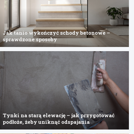
Jak tanio wykończyć schody betonowe –
sprawdzone sposoby
Tynki na starą elewację – jak przygotować
podłoże, żeby uniknąć odspajania