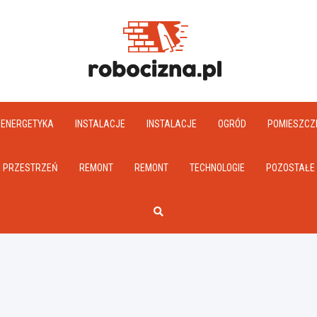
Robociz
ENERGETYKA
INSTALACJE
INSTALACJE
OGRÓD
POMIESZCZ
PRZESTRZEŃ
REMONT
REMONT
TECHNOLOGIE
POZOSTAŁE