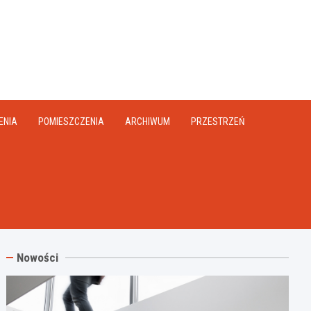
na.pl
ENIA
POMIESZCZENIA
ARCHIWUM
PRZESTRZEŃ
Nowości