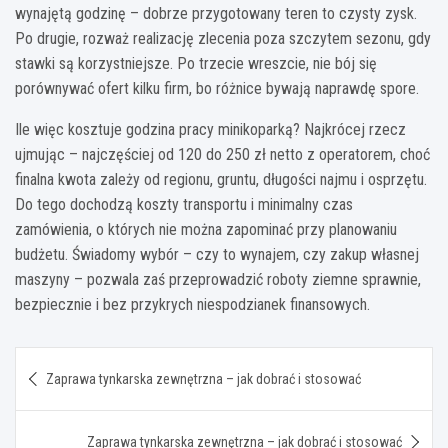
wynajętą godzinę – dobrze przygotowany teren to czysty zysk.
Po drugie, rozważ realizację zlecenia poza szczytem sezonu, gdy
stawki są korzystniejsze. Po trzecie wreszcie, nie bój się
porównywać ofert kilku firm, bo różnice bywają naprawdę spore.
Ile więc kosztuje godzina pracy minikoparką? Najkrócej rzecz
ujmując – najczęściej od 120 do 250 zł netto z operatorem, choć
finalna kwota zależy od regionu, gruntu, długości najmu i osprzętu.
Do tego dochodzą koszty transportu i minimalny czas
zamówienia, o których nie można zapominać przy planowaniu
budżetu. Świadomy wybór – czy to wynajem, czy zakup własnej
maszyny – pozwala zaś przeprowadzić roboty ziemne sprawnie,
bezpiecznie i bez przykrych niespodzianek finansowych.
Nawigacja
Zaprawa tynkarska zewnętrzna – jak dobrać i stosować
wpisu
Zaprawa tynkarska zewnętrzna – jak dobrać i stosować