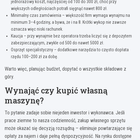
jednorazowy koszt, najczęściej od 100 do 300 zł, choć przy
większych odległościach potrafi sięgnąć nawet 800 zł.
Minimalny czas zamówienia – większość firm wymaga wynajmu na
minimum 3–4 godziny, a bywa, że i na 8. Krótki wykop nie zawsze
oznacza więc niski rachunek.
Kaucja – przy wynajmie bez operatora trzeba liczyć się z depozytem
zabezpieczającym, zwykle od 500 do nawet 5000 zł.
Osprzęt specjalistyczny – dodatkowe narzędzia to często dopłata
rzędu 100–200 zł za dobę.
Warto więc, planując budżet, dopytać o wszystkie składowe z
góry.
Wynająć czy kupić własną
maszynę?
To pytanie zadaje sobie niejeden inwestor i wykonawca. Jeśli
prace ziemne to nasza codzienność, zakup własnego sprzętu
może okazać się decyzją rozsądną – eliminuje powtarzające się
opłaty za najem i daje pełną dyspozycyjność. Na rynku dostępne