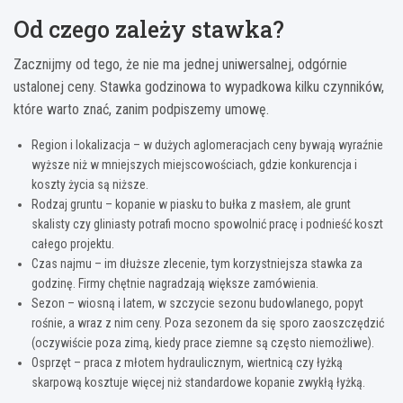
Od czego zależy stawka?
Zacznijmy od tego, że nie ma jednej uniwersalnej, odgórnie
ustalonej ceny. Stawka godzinowa to wypadkowa kilku czynników,
które warto znać, zanim podpiszemy umowę.
Region i lokalizacja – w dużych aglomeracjach ceny bywają wyraźnie
wyższe niż w mniejszych miejscowościach, gdzie konkurencja i
koszty życia są niższe.
Rodzaj gruntu – kopanie w piasku to bułka z masłem, ale grunt
skalisty czy gliniasty potrafi mocno spowolnić pracę i podnieść koszt
całego projektu.
Czas najmu – im dłuższe zlecenie, tym korzystniejsza stawka za
godzinę. Firmy chętnie nagradzają większe zamówienia.
Sezon – wiosną i latem, w szczycie sezonu budowlanego, popyt
rośnie, a wraz z nim ceny. Poza sezonem da się sporo zaoszczędzić
(oczywiście poza zimą, kiedy prace ziemne są często niemożliwe).
Osprzęt – praca z młotem hydraulicznym, wiertnicą czy łyżką
skarpową kosztuje więcej niż standardowe kopanie zwykłą łyżką.