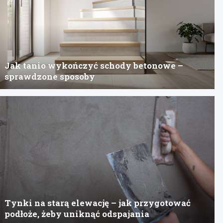
Jak tanio wykończyć schody betonowe –
sprawdzone sposoby
Tynki na starą elewację – jak przygotować
podłoże, żeby uniknąć odspajania