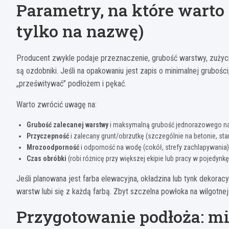
Parametry, na które warto 
tylko na nazwę)
Producent zwykle podaje przeznaczenie, grubość warstwy, zużycie
są ozdobniki. Jeśli na opakowaniu jest zapis o minimalnej grubośc
„prześwitywać” podłożem i pękać.
Warto zwrócić uwagę na:
Grubość zalecanej warstwy
i maksymalną grubość jednorazowego nak
Przyczepność
i zalecany grunt/obrzutkę (szczególnie na betonie, st
Mrozoodporność
i odporność na wodę (cokół, strefy zachlapywania)
Czas obróbki
(robi różnicę przy większej ekipie lub pracy w pojedynkę
Jeśli planowana jest farba elewacyjna, okładzina lub tynk dekorac
warstw lubi się z każdą farbą. Zbyt szczelna powłoka na wilgotnej
Przygotowanie podłoża: mi