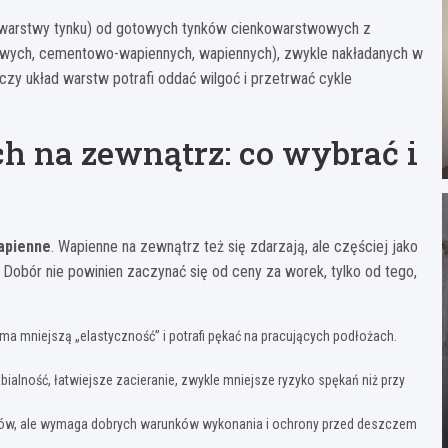
ia warstwy tynku) od gotowych tynków cienkowarstwowych z
towych, cementowo-wapiennych, wapiennych), zwykle nakładanych w
, czy układ warstw potrafi oddać wilgoć i przetrwać cykle
h na zewnątrz: co wybrać i
apienne
. Wapienne na zewnątrz też się zdarzają, ale częściej jako
obór nie powinien zaczynać się od ceny za worek, tylko od tego,
ma mniejszą „elastyczność” i potrafi pękać na pracujących podłożach.
bialność, łatwiejsze zacieranie, zwykle mniejsze ryzyko spękań niż przy
rów, ale wymaga dobrych warunków wykonania i ochrony przed deszczem