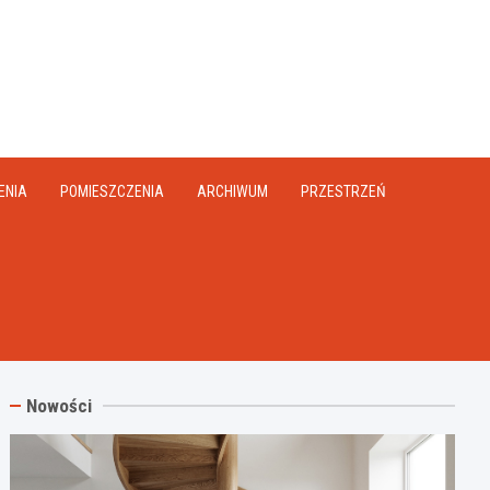
na.pl
ENIA
POMIESZCZENIA
ARCHIWUM
PRZESTRZEŃ
Nowości