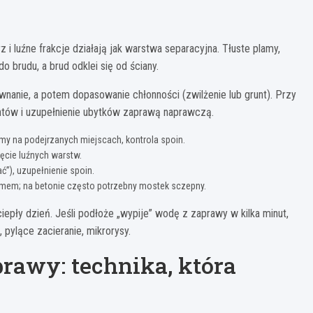
i luźne frakcje działają jak warstwa separacyjna. Tłuste plamy,
do brudu, a brud odklei się od ściany.
wnanie, a potem dopasowanie chłonności (zwilżenie lub grunt). Przy
ntów i uzupełnienie ubytków zaprawą naprawczą.
my na podejrzanych miejscach, kontrola spoin.
ięcie luźnych warstw.
ać”), uzupełnienie spoin.
temem; na betonie często potrzebny mostek sczepny.
epły dzień. Jeśli podłoże „wypije” wodę z zaprawy w kilka minut,
 pylące zacieranie, mikrorysy.
prawy: technika, która