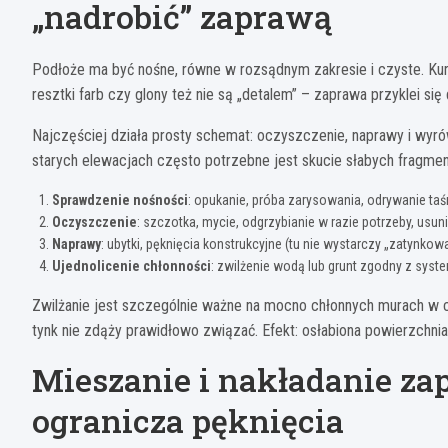
„nadrobić” zaprawą
Podłoże ma być nośne, równe w rozsądnym zakresie i czyste. Kurz 
resztki farb czy glony też nie są „detalem” – zaprawa przyklei się 
Najczęściej działa prosty schemat: oczyszczenie, naprawy i wyró
starych elewacjach często potrzebne jest skucie słabych fragme
Sprawdzenie nośności
: opukanie, próba zarysowania, odrywanie taś
Oczyszczenie
: szczotka, mycie, odgrzybianie w razie potrzeby, usun
Naprawy
: ubytki, pęknięcia konstrukcyjne (tu nie wystarczy „zatynkow
Ujednolicenie chłonności
: zwilżenie wodą lub grunt zgodny z sys
Zwilżanie jest szczególnie ważne na mocno chłonnych murach w ci
tynk nie zdąży prawidłowo związać. Efekt: osłabiona powierzchnia,
Mieszanie i nakładanie za
ogranicza pęknięcia