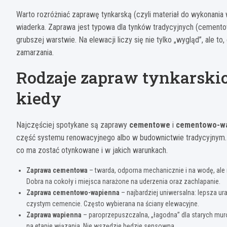
Warto rozróżniać zaprawę tynkarską (czyli materiał do wykonan
wiaderka. Zaprawa jest typowa dla tynków tradycyjnych (cemen
grubszej warstwie. Na elewacji liczy się nie tylko „wygląd”, ale to
zamarzania.
Rodzaje zapraw tynkarskic
kiedy
Najczęściej spotykane są zaprawy
cementowe
i
cementowo-w
część systemu renowacyjnego albo w budownictwie tradycyjnym. D
co ma zostać otynkowane i w jakich warunkach.
Zaprawa cementowa
– twarda, odporna mechanicznie i na wodę, ale 
Dobra na cokoły i miejsca narażone na uderzenia oraz zachlapanie.
Zaprawa cementowo-wapienna
– najbardziej uniwersalna: lepsza ura
czystym cemencie. Często wybierana na ściany elewacyjne.
Zaprawa wapienna
– paroprzepuszczalna, „łagodna” dla starych mu
na etapie wiązania. Nie wszędzie będzie sensowna.