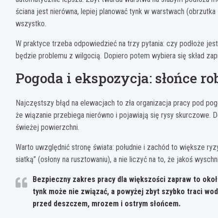
ściana jest nierówna, lepiej planować tynk w warstwach (obrzut
wszystko.
W praktyce trzeba odpowiedzieć na trzy pytania: czy podłoże jes
będzie problemu z wilgocią. Dopiero potem wybiera się skład zap
Pogoda i ekspozycja: słońce ro
Najczęstszy błąd na elewacjach to zła organizacja pracy pod pogo
że wiązanie przebiega nierówno i pojawiają się rysy skurczowe. 
świeżej powierzchni.
Warto uwzględnić stronę świata: południe i zachód to większe ry
siatką” (osłony na rusztowaniu), a nie liczyć na to, że jakoś wyschn
Bezpieczny zakres pracy dla większości zapraw
to oko
tynk może nie związać, a powyżej zbyt szybko traci wo
przed deszczem, mrozem i ostrym słońcem.