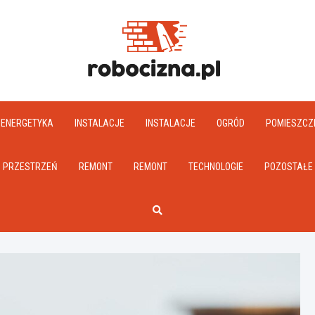
Robociz
ENERGETYKA
INSTALACJE
INSTALACJE
OGRÓD
POMIESZCZ
PRZESTRZEŃ
REMONT
REMONT
TECHNOLOGIE
POZOSTAŁE