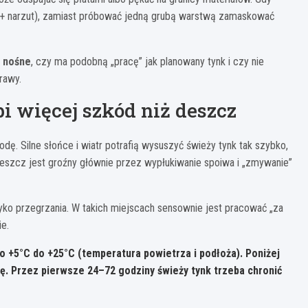
ka + narzut), zamiast próbować jedną grubą warstwą zamaskować
t
nośne
, czy ma podobną „pracę” jak planowany tynk i czy nie
rawy.
bi więcej szkód niż deszcz
dę. Silne słońce i wiatr potrafią wysuszyć świeży tynk tak szybko,
Deszcz jest groźny głównie przez wypłukiwanie spoiwa i „zmywanie”
zyko przegrzania. W takich miejscach sensownie jest pracować „za
ie.
ło
+5°C do +25°C
(temperatura powietrza i podłoża). Poniżej
dę. Przez pierwsze
24–72 godziny
świeży tynk trzeba chronić