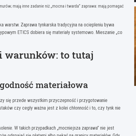
murów; mają inne zadanie niż „mocna i twarda” zaprawa: mają pomagać
ogika warstw. Zaprawa tynkarska tradycyjna na ociepleniu bywa
typowym ETICS dobiera się materiały systemowo. Mieszanie „co
i warunków: to tutaj
 zgodność materiałowa
zy się przede wszystkim przyczepność i przygotowanie
aków czy cegły ważna jest z kolei chłonność i to, czy tynk nie
asolenie. W takich przypadkach „mocniejsza zaprawa” nie jest
e odspajać się płatami albo pękać na granicy materiałów. Gdy