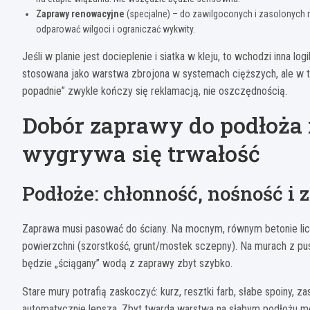
Zaprawy renowacyjne
(specjalne) – do zawilgoconych i zasolonych 
odparować wilgoci i ograniczać wykwity.
Jeśli w planie jest docieplenie i siatka w kleju, to wchodzi inna l
stosowana jako warstwa zbrojona w systemach cięższych, ale w 
popadnie” zwykle kończy się reklamacją, nie oszczędnością.
Dobór zaprawy do podłoża 
wygrywa się trwałość
Podłoże: chłonność, nośność i
Zaprawa musi pasować do ściany. Na mocnym, równym betonie lic
powierzchni (szorstkość, grunt/mostek sczepny). Na murach z pust
będzie „ściągany” wodą z zaprawy zbyt szybko.
Stare mury potrafią zaskoczyć: kurz, resztki farb, słabe spoiny, z
automatycznie lepsza. Zbyt twarda warstwa na słabym podłożu moż