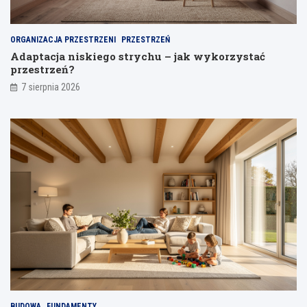
p
l
a
i
j
ORGANIZACJA PRZESTRZENI
PRZESTRZEŃ
a
Adaptacja niskiego strychu – jak wykorzystać
n
przestrzeń?
i
a
7 sierpnia 2026
BUDOWA
FUNDAMENTY