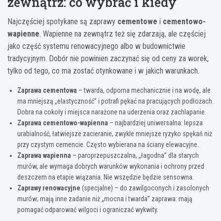
zewnątrz: co wybrać i kiedy
Najczęściej spotykane są zaprawy
cementowe
i
cementowo-
wapienne
. Wapienne na zewnątrz też się zdarzają, ale częściej
jako część systemu renowacyjnego albo w budownictwie
tradycyjnym. Dobór nie powinien zaczynać się od ceny za worek,
tylko od tego, co ma zostać otynkowane i w jakich warunkach.
Zaprawa cementowa
– twarda, odporna mechanicznie i na wodę, ale
ma mniejszą „elastyczność” i potrafi pękać na pracujących podłożach.
Dobra na cokoły i miejsca narażone na uderzenia oraz zachlapanie.
Zaprawa cementowo-wapienna
– najbardziej uniwersalna: lepsza
urabialność, łatwiejsze zacieranie, zwykle mniejsze ryzyko spękań niż
przy czystym cemencie. Często wybierana na ściany elewacyjne.
Zaprawa wapienna
– paroprzepuszczalna, „łagodna” dla starych
murów, ale wymaga dobrych warunków wykonania i ochrony przed
deszczem na etapie wiązania. Nie wszędzie będzie sensowna.
Zaprawy renowacyjne
(specjalne) – do zawilgoconych i zasolonych
murów; mają inne zadanie niż „mocna i twarda” zaprawa: mają
pomagać odparować wilgoci i ograniczać wykwity.