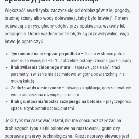
Większość awarii tynku zaczyna się od drobiazgów: złej pogody,
brudnej ściany albo wody dolewanej „żeby było łatwiej”. Potem
pojawiają się rysy, głuchy odgłos przy opukiwaniu, wykwity lub
odspojenia. Dobra wiadomość: te błędy są przewidywalne, więc
łatwo je ograniczyć.
Tynkowanie na przegrzanym podłożu
– ściana w słońcu potrafi
mieć dużo więcej niż +25°C; potrzebne osłony i zmiana godzin pracy.
Brak zwilżenia chłonnego muru
– zaprawa „spala się” i traci
parametry; zwilżenie ma dać matowo-wilgotną powierzchnię, nie
mokrą kałużę.
Za dużo wody w mieszance
– łatwiejsza aplikacja, gorsza trwałość;
woda odmierzona rozwiązuje problem.
Brak gruntowania/mostka sczepnego na betonie
– przyczepność
spada, a tynk potrafi odpaść płatami.
Jeśli tynk ma pracować latami, nie ma sensu oszczędzać na
drobiazgach typu siatki osłonowe na rusztowaniu, grunt czy
poprawne przerwy technologiczne. Koszt naprawy elewacji jest