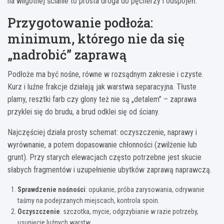
na wilgotnej ścianie to prosta droga do pęcherzy i odspojeń.
Przygotowanie podłoża:
minimum, którego nie da się
„nadrobić” zaprawą
Podłoże ma być nośne, równe w rozsądnym zakresie i czyste.
Kurz i luźne frakcje działają jak warstwa separacyjna. Tłuste
plamy, resztki farb czy glony też nie są „detalem” – zaprawa
przyklei się do brudu, a brud odklei się od ściany.
Najczęściej działa prosty schemat: oczyszczenie, naprawy i
wyrównanie, a potem dopasowanie chłonności (zwilżenie lub
grunt). Przy starych elewacjach często potrzebne jest skucie
słabych fragmentów i uzupełnienie ubytków zaprawą naprawczą.
Sprawdzenie nośności
: opukanie, próba zarysowania, odrywanie
taśmy na podejrzanych miejscach, kontrola spoin.
Oczyszczenie
: szczotka, mycie, odgrzybianie w razie potrzeby,
usunięcie luźnych warstw.