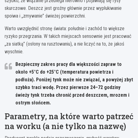
szybko, że wiązanie przebiega nierówno i pojawiają się rysy
skurczowe. Deszcz jest groźny głównie przez wypłukiwanie
spoiwa i „zmywanie” świeżej powierzchni.
Warto uwzględnić stronę świata: południe i zachód to większe
ryzyko przegrzania. W takich miejscach sensownie jest pracować
„za siatką” (osłony na rusztowaniu), a nie liczyć na to, że jakoś
wyschnie.
Bezpieczny zakres pracy dla większości zapraw
to
około
+5°C do +25°C
(temperatura powietrza i
podłoża). Poniżej tynk może nie związać, a powyżej zbyt
szybko traci wodę. Przez pierwsze
24–72 godziny
świeży tynk trzeba chronić przed deszczem, mrozem i
ostrym słońcem.
Parametry, na które warto patrzeć
na worku (a nie tylko na nazwę)