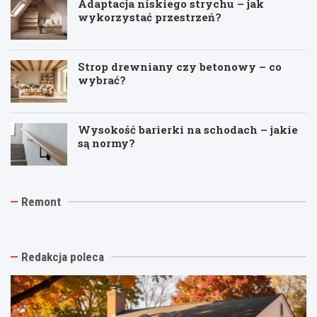
Adaptacja niskiego strychu – jak
wykorzystać przestrzeń?
Strop drewniany czy betonowy – co
wybrać?
Wysokość barierki na schodach – jakie
są normy?
J
T
R
Remont
a
y
e
k
n
m
t
k
o
a
i
n
n
n
t
Redakcja poleca
i
a
p
o
s
o
w
t
d
y
a
k