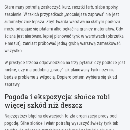
Stare mury potrafią zaskoczyć: kurz, resztki farb, słabe spoiny,
zasolenie. W takich przypadkach „mocniejsza zaprawa” nie jest
automatycznie lepsza. Zbyt twarda warstwa na słabym podłożu
może odspajać się płatami albo pękać na granicy materiałów. Gdy
ściana jest nierówna, lepiej planować tynk w warstwach (obrzutka
+ narzut), zamiast próbować jedną grubą warstwą zamaskować
wszystko.
W praktyce trzeba odpowiedzieć na trzy pytania: czy podłoże jest
nośne
, czy ma podobną „pracę” jak planowany tynk i czy nie
będzie problemu z wilgocią. Dopiero potem wybiera się skład
zaprawy.
Pogoda i ekspozycja: słońce robi
więcej szkód niż deszcz
Najczęstszy błąd na elewacjach to zła organizacja pracy pod
pogodę. Silne słońce i wiatr potrafią wysuszyć świeży tynk tak