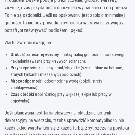
Producent zwykle podaje przeznaczenie, grubość warstwy,
zużycie, czas przydatności do użycia i wymagania co do podłoża.
To nie są ozdobniki. Jeśli na opakowaniu jest zapis o minimalnej
grubości, to nie bez powodu: zbyt cienka warstwa na zewnątrz
potrafi „prześwitywać” podłożem i pękać.
Warto zwrócić uwagę na:
Grubość zalecanej warstwy
i maksymalną grubość jednorazowego
nakładania (ważne przy krzywych ścianach).
Przyczepność
i zalecany grunt/obrzutkę (szczególnie na betonie,
starych tynkach i mieszanych podłożach).
Mrozoodporność
i odporność na wodę (cokół, strefy
zachlapywania).
Czas obróbki
(robi różnicę przy większej ekipie lub pracy w
pojedynkę).
Jeśli planowana jest farba elewacyjna, okładzina lub tynk
dekoracyjny na wierzchu, trzeba sprawdzić kompatybilność: nie
każdy układ warstw lubi się z każdą farbą. Zbyt szczelna powłoka