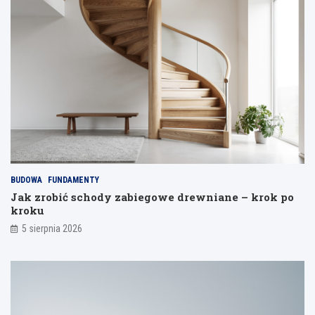
b
u
e
y
n
t
i
y
k
o
n
b
ą
u
ć
m
o
o
d
d
s
e
p
l
a
i
j
BUDOWA
FUNDAMENTY
a
Jak zrobić schody zabiegowe drewniane – krok po
n
kroku
i
a
5 sierpnia 2026