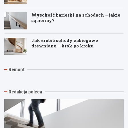
Wysokość barierki na schodach – jakie
są normy?
Jak zrobić schody zabiegowe
drewniane – krok po kroku
J
T
R
Remont
a
y
e
k
n
m
t
k
o
a
i
n
n
n
t
Redakcja poleca
i
a
p
o
s
o
w
t
d
y
a
k
k
r
l
o
ą
u