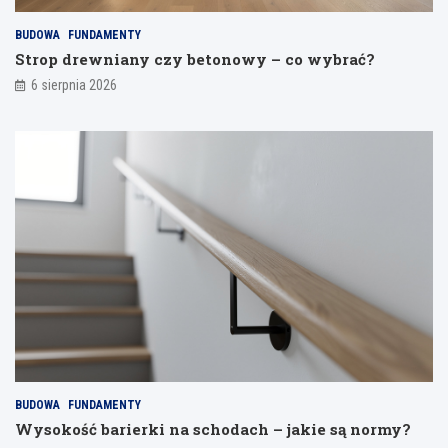
j
a
BUDOWA
FUNDAMENTY
n
Strop drewniany czy betonowy – co wybrać?
i
a
6 sierpnia 2026
BUDOWA
FUNDAMENTY
Wysokość barierki na schodach – jakie są normy?