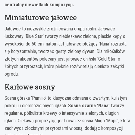
centralny niewielkich kompozycji.
Miniaturowe jałowce
Jałowce to niezwykle zróżnicowana grupa roślin. Jałowiec
łuskowaty 'Blue Star’ tworzy niebieskawozielone, płaskie kępy o
wysokości do 50 cm, natomiast jałowiec płożący 'Nana’ rozrasta
się horyzontalnie, tworząc gęsty, zielony dywan. Dla miłośników
złotych akcentów polecany jest jałowiec chiński 'Gold Star’ o
żółtych przyrostach, które pięknie rozświetlają cieniste zakątki
ogrodu.
Karłowe sosny
Sosna górska 'Pumilio’ to klasyczna odmiana o zwartym, kulistym
pokroju i ciemnozielonych igłach.
Sosna czarna 'Nana’
tworzy
regularne, półkuliste krzewy o intensywnie zielonych, długich
igłach. Ciekawą propozycją jest również sosna Mugo 'Mops’, która
zachwyca złocistymi przyrostami wiosną, dodając kompozycji