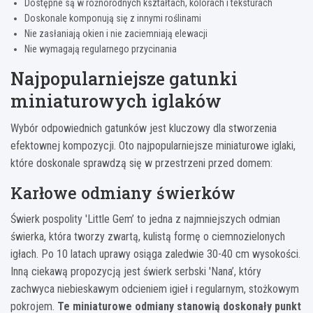
Dostępne są w różnorodnych kształtach, kolorach i teksturach
Doskonale komponują się z innymi roślinami
Nie zasłaniają okien i nie zaciemniają elewacji
Nie wymagają regularnego przycinania
Najpopularniejsze gatunki
miniaturowych iglaków
Wybór odpowiednich gatunków jest kluczowy dla stworzenia
efektownej kompozycji. Oto najpopularniejsze miniaturowe iglaki,
które doskonale sprawdzą się w przestrzeni przed domem:
Karłowe odmiany świerków
Świerk pospolity 'Little Gem’ to jedna z najmniejszych odmian
świerka, która tworzy zwartą, kulistą formę o ciemnozielonych
igłach. Po 10 latach uprawy osiąga zaledwie 30-40 cm wysokości.
Inną ciekawą propozycją jest świerk serbski 'Nana’, który
zachwyca niebieskawym odcieniem igieł i regularnym, stożkowym
pokrojem.
Te miniaturowe odmiany stanowią doskonały punkt