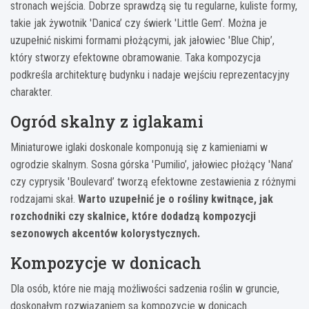
stronach wejścia. Dobrze sprawdzą się tu regularne, kuliste formy,
takie jak żywotnik 'Danica’ czy świerk 'Little Gem’. Można je
uzupełnić niskimi formami płożącymi, jak jałowiec 'Blue Chip’,
który stworzy efektowne obramowanie. Taka kompozycja
podkreśla architekturę budynku i nadaje wejściu reprezentacyjny
charakter.
Ogród skalny z iglakami
Miniaturowe iglaki doskonale komponują się z kamieniami w
ogrodzie skalnym. Sosna górska 'Pumilio’, jałowiec płożący 'Nana’
czy cyprysik 'Boulevard’ tworzą efektowne zestawienia z różnymi
rodzajami skał.
Warto uzupełnić je o rośliny kwitnące, jak
rozchodniki czy skalnice, które dodadzą kompozycji
sezonowych akcentów kolorystycznych.
Kompozycje w donicach
Dla osób, które nie mają możliwości sadzenia roślin w gruncie,
doskonałym rozwiązaniem są kompozycje w donicach.