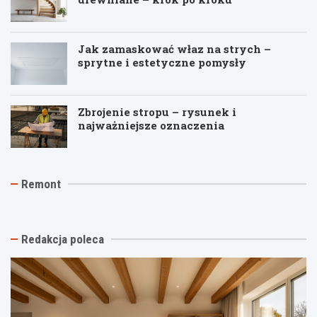
Jak zamaskować właz na strych –
sprytne i estetyczne pomysły
Zbrojenie stropu – rysunek i
najważniejsze oznaczenia
J
T
R
Remont
a
y
e
k
n
m
t
k
o
a
i
n
n
n
t
Redakcja poleca
i
a
p
o
s
o
w
t
d
y
a
k
k
r
l