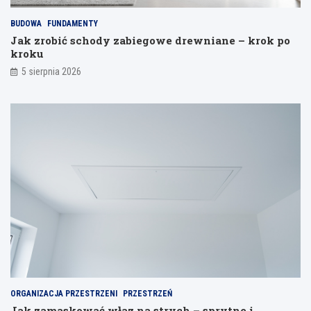
a
i
j
BUDOWA
FUNDAMENTY
a
Jak zrobić schody zabiegowe drewniane – krok po
n
kroku
i
a
5 sierpnia 2026
ORGANIZACJA PRZESTRZENI
PRZESTRZEŃ
Jak zamaskować właz na strych – sprytne i