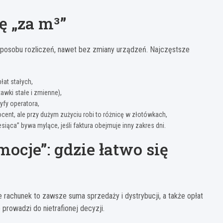
ę „za m³”
 sposobu rozliczeń, nawet bez zmiany urządzeń. Najczęstsze
łat stałych,
awki stałe i zmienne),
yfy operatora,
ocent, ale przy dużym zużyciu robi to różnicę w złotówkach,
ąca” bywa mylące, jeśli faktura obejmuje inny zakres dni.
ocje”: gdzie łatwo się
le rachunek to zawsze suma sprzedaży i dystrybucji, a także opłat
 prowadzi do nietrafionej decyzji.