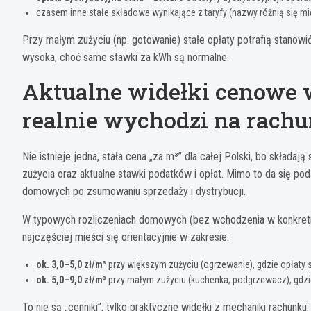
czasem inne stałe składowe wynikające z taryfy (nazwy różnią się mi
Przy małym zużyciu (np. gotowanie) stałe opłaty potrafią stanow
wysoka, choć same stawki za kWh są normalne.
Aktualne widełki cenowe w
realnie wychodzi na rach
Nie istnieje jedna, stała cena „za m³” dla całej Polski, bo składaj
zużycia oraz aktualne stawki podatków i opłat. Mimo to da się p
domowych po zsumowaniu sprzedaży i dystrybucji.
W typowych rozliczeniach domowych (bez wchodzenia w konkre
najczęściej mieści się orientacyjnie w zakresie:
ok. 3,0–5,0 zł/m³
przy większym zużyciu (ogrzewanie), gdzie opłaty st
ok. 5,0–9,0 zł/m³
przy małym zużyciu (kuchenka, podgrzewacz), gdzi
To nie są „cenniki”, tylko praktyczne widełki z mechaniki rachunku