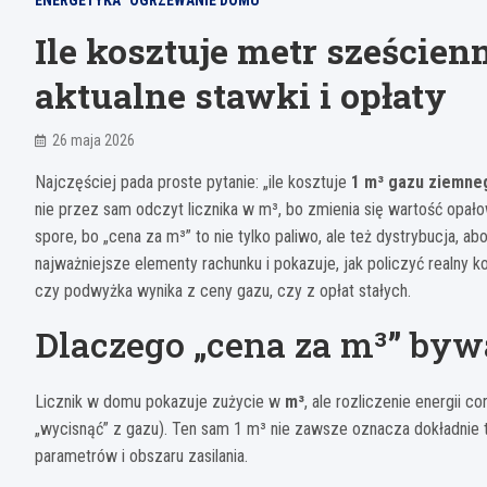
ENERGETYKA
OGRZEWANIE DOMU
Ile kosztuje metr szeście
aktualne stawki i opłaty
26 maja 2026
Najczęściej pada proste pytanie: „ile kosztuje
1 m³ gazu ziemne
nie przez sam odczyt licznika w m³, bo zmienia się wartość opało
spore, bo „cena za m³” to nie tylko paliwo, ale też dystrybucja, a
najważniejsze elementy rachunku i pokazuje, jak policzyć realny 
czy podwyżka wynika z ceny gazu, czy z opłat stałych.
Dlaczego „cena za m³” by
Licznik w domu pokazuje zużycie w
m³
, ale rozliczenie energii 
„wycisnąć” z gazu). Ten sam 1 m³ nie zawsze oznacza dokładnie 
parametrów i obszaru zasilania.