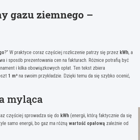
nny gazu ziemnego –
go
?” W praktyce coraz częściej rozliczenie patrzy się przez
kWh
, a
wa i sposób prezentowania cen na fakturach. Różnice potrafią być
bonament i kilka obowiązkowych opłat. Ten tekst zbiera
koszt
1 m³
na swoim przykładzie. Dzięki temu da się szybko ocenić,
wa myląca
coraz częściej sprowadza się do
kWh
(energii, którą faktycznie da się
tyle samo energii, bo gaz ma różną
wartość opałową
zależnie od