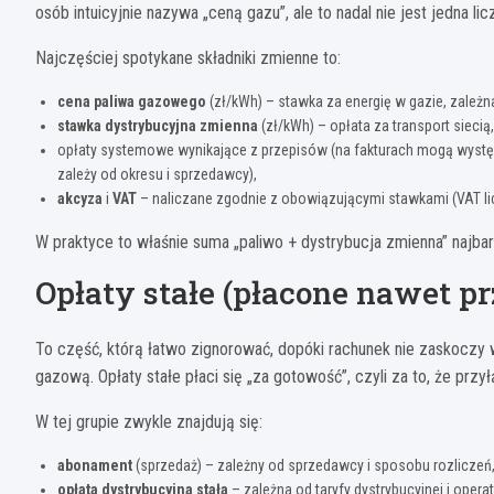
osób intuicyjnie nazywa „ceną gazu”, ale to nadal nie jest jedna lic
Najczęściej spotykane składniki zmienne to:
cena paliwa gazowego
(zł/kWh) – stawka za energię w gazie, zależna
stawka dystrybucyjna zmienna
(zł/kWh) – opłata za transport siecią,
opłaty systemowe wynikające z przepisów (na fakturach mogą występ
zależy od okresu i sprzedawcy),
akcyza
i
VAT
– naliczane zgodnie z obowiązującymi stawkami (VAT lic
W praktyce to właśnie suma „paliwo + dystrybucja zmienna” najba
Opłaty stałe (płacone nawet 
To część, którą łatwo zignorować, dopóki rachunek nie zaskoczy
gazową. Opłaty stałe płaci się „za gotowość”, czyli za to, że przyłą
W tej grupie zwykle znajdują się:
abonament
(sprzedaż) – zależny od sprzedawcy i sposobu rozliczeń
opłata dystrybucyjna stała
– zależna od taryfy dystrybucyjnej i operat