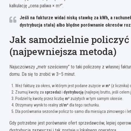
kalkulację „cena paliwa × m³”.
Jeśli na fakturze widać niską stawkę za kWh, a rachunek
dystrybucja stała) albo błędne porównanie okresów roz
Jak samodzielnie policzyć 
(najpewniejsza metoda)
Najuczciwszy „metr sześcienny” to taki policzony z własnej faktu
domu. Da się to zrobić w 3–5 minut.
Weź fakturę za okres, w którym jest podane zużycie w
m³
(z licznika)
Zsumuj kwotę za
sprzedaż
i
dystrybucję
(najlepiej brutto, jeśli celem
Podziel tę kwotę przez liczbę
m³
zużytych w tym samym okresie.
Otrzymany wynik to realny
zł/m³
dla tego rachunku.
Dla porównania sezonów policz to samo dla miesiąca zimowego i let
Gdy potrzebne jest porównanie ofert sprzedawców, lepiej opero
dystrybucja zazwyczaj i tak zostaje u lokalnego operatora.