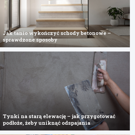
Jak tanio wykończyć schody betonowe –
sprawdzone sposoby
Tynki na starą elewację – jak przygotować
podłoże, żeby uniknąć odspajania