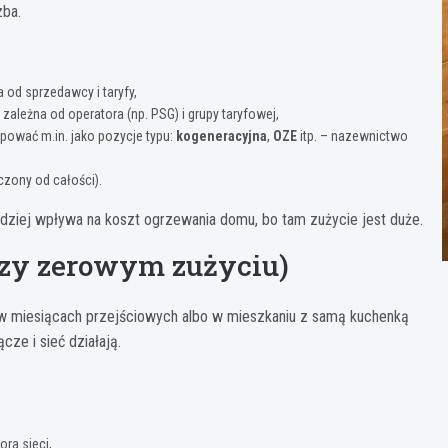
zba.
 od sprzedawcy i taryfy,
 zależna od operatora (np. PSG) i grupy taryfowej,
ować m.in. jako pozycje typu:
kogeneracyjna
,
OZE
itp. – nazewnictwo
zony od całości).
rdziej wpływa na koszt ogrzewania domu, bo tam zużycie jest duże.
przy zerowym zużyciu)
 w miesiącach przejściowych albo w mieszkaniu z samą kuchenką
cze i sieć działają.
,
ora sieci,