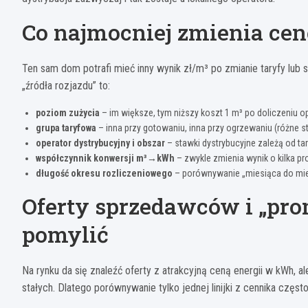
Co najmocniej zmienia cen
Ten sam dom potrafi mieć inny wynik zł/m³ po zmianie taryfy lub
„źródła rozjazdu” to:
poziom zużycia
– im większe, tym niższy koszt 1 m³ po doliczeniu op
grupa taryfowa
– inna przy gotowaniu, inna przy ogrzewaniu (różne st
operator dystrybucyjny i obszar
– stawki dystrybucyjne zależą od tar
współczynnik konwersji m³→kWh
– zwykle zmienia wynik o kilka pr
długość okresu rozliczeniowego
– porównywanie „miesiąca do miesi
Oferty sprzedawców i „prom
pomylić
Na rynku da się znaleźć oferty z atrakcyjną ceną energii w kWh, a
stałych. Dlatego porównywanie tylko jednej linijki z cennika często