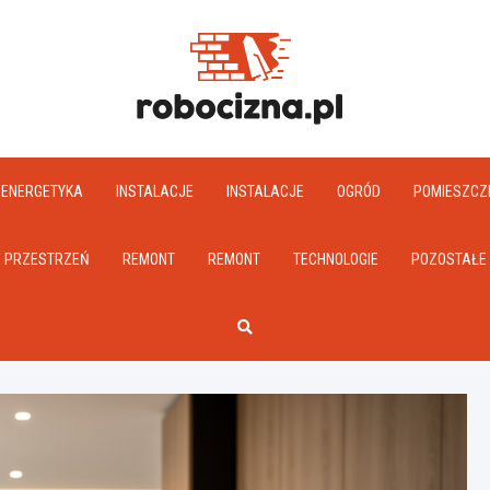
Robociz
ENERGETYKA
INSTALACJE
INSTALACJE
OGRÓD
POMIESZCZ
PRZESTRZEŃ
REMONT
REMONT
TECHNOLOGIE
POZOSTAŁE