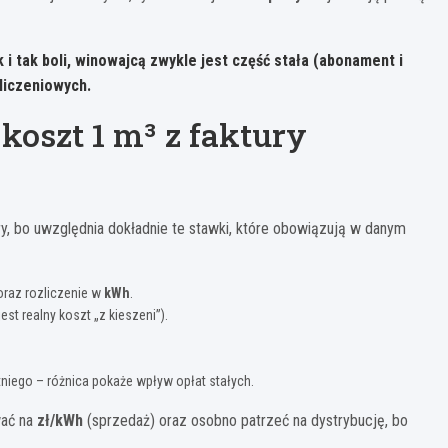
 i tak boli, winowajcą zwykle jest
część stała
(abonament i
liczeniowych.
koszt 1 m³ z faktury
ry, bo uwzględnia dokładnie te stawki, które obowiązują w danym
 oraz rozliczenie w
kWh
.
 jest realny koszt „z kieszeni”).
niego – różnica pokaże wpływ opłat stałych.
wać na
zł/kWh
(sprzedaż) oraz osobno patrzeć na dystrybucję, bo