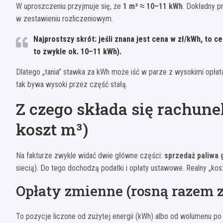
W uproszczeniu przyjmuje się, że
1 m³ ≈ 10–11 kWh
. Dokładny p
w zestawieniu rozliczeniowym.
Najprostszy skrót:
jeśli znana jest cena w zł/kWh, to c
to zwykle ok. 10–11 kWh).
Dlatego „tania” stawka za kWh może iść w parze z wysokimi opła
tak bywa wysoki przez część stałą.
Z czego składa się rachunek
koszt m³)
Na fakturze zwykle widać dwie główne części:
sprzedaż paliwa
siecią). Do tego dochodzą podatki i opłaty ustawowe. Realny „kos
Opłaty zmienne (rosną razem 
To pozycje liczone od zużytej energii (kWh) albo od wolumenu po 