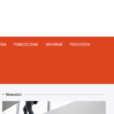
na.pl
ENIA
POMIESZCZENIA
ARCHIWUM
PRZESTRZEŃ
Nowości