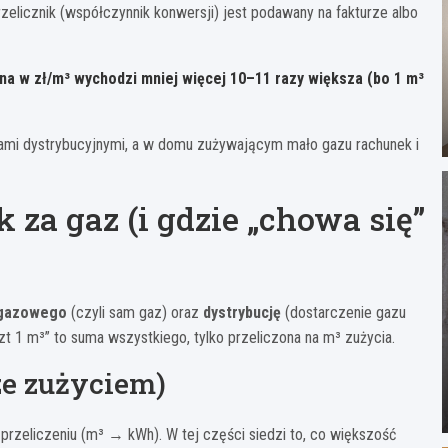
rzelicznik (współczynnik konwersji) jest podawany na fakturze albo
ena w zł/m³ wychodzi mniej więcej
10–11 razy większa
(bo 1 m³
tami dystrybucyjnymi, a w domu zużywającym mało gazu rachunek i
 za gaz (i gdzie „chowa się”
 gazowego
(czyli sam gaz) oraz
dystrybucję
(dostarczenie gazu
zt 1 m³” to suma wszystkiego, tylko przeliczona na m³ zużycia.
ze zużyciem)
przeliczeniu (m³ → kWh). W tej części siedzi to, co większość