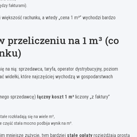
ędzy fakturami).
ić większość rachunku, a wtedy „cena 1 m³” wychodzi bardzo
 przeliczeniu na 1 m³ (co
unku)
ą się na nią: sprzedawca, taryfa, operator dystrybucyjny, poziom
odać widełki, które najczęściej wychodzą w gospodarstwach
tnego sprzedawcę)
łączny koszt 1 m³
liczony „z faktury”
ałe rozkładają się na wiele m³,
e część stała mocno podbija wynik na m³.
: im mniejsze zużycie, tym bardziej
stałe opłaty
rozjeżdżają prostą