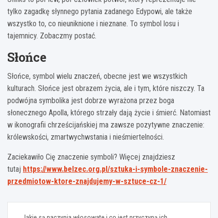
tylko zagadkę słynnego pytania zadanego Edypowi, ale także
wszystko to, co nieuniknione i nieznane. To symbol losu i
tajemnicy. Zobaczmy postać.
Słońce
Słońce, symbol wielu znaczeń, obecne jest we wszystkich
kulturach. Słońce jest obrazem życia, ale i tym, które niszczy. Ta
podwójna symbolika jest dobrze wyrażona przez boga
słonecznego Apolla, którego strzały dają życie i śmierć. Natomiast
w ikonografii chrześcijańskiej ma zawsze pozytywne znaczenie:
królewskości, zmartwychwstania i nieśmiertelności.
Zaciekawiło Cię znaczenie symboli? Więcej znajdziesz
tutaj
https://www.belzec.org.pl/sztuka-i-symbole-znaczenie-
przedmiotow-ktore-znajdujemy-w-sztuce-cz-1/
Nawigacja
Jakie są naczynia włosowate i co jest przyczyną ich