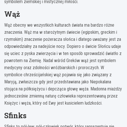
symbolem ziemskiej i mistycznej miłości.
Wąż
Wąż obecny we wszystkich kulturach świata ma bardzo różne
znaczenia. Wąż ma w starożytnym świecie (egipskim, greckim i
rzymskim) znaczenie pożeracza słońca i dlatego uważany jest za
odpowiedzialny za nadejście nocy. Dopiero o świcie Słońcu udaje
się uciec z pyska zwierzęcia i w ten sposób sprowadzić światło z
powrotem na Ziemię. Nadal wśród Greków wąż jest symbolem
medycyny oraz zdolności wróżbiarskich i proroczych. W
symbolice chrześcijańskiej wąż pojawia się jako związany z
Maryją, zwłaszcza gdy jest przedstawiana jako Niepokalana
stojąca na półksiężycu i depcząca głowę węża. Madonna miażdży
jednocześnie zmienną naturę człowieka reprezentowaną przez
Księżyc i węża, który od Ewy jest kusicielem ludzkości.
Sfinks
Sfinks to pół-lew, pół-człowiek potwór, który reprezentuje nie