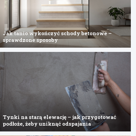
Jak tanio wykończyć schody betonowe –
sprawdzone sposoby
Tynki na starą elewację – jak przygotować
podłoże, żeby uniknąć odspajania