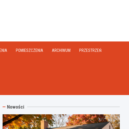
na.pl
ENIA
POMIESZCZENIA
ARCHIWUM
PRZESTRZEŃ
Nowości