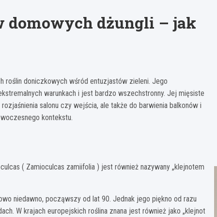
w domowych dżungli – jak
ch roślin doniczkowych wśród entuzjastów zieleni. Jego
kstremalnych warunkach i jest bardzo wszechstronny. Jej mięsiste
o rozjaśnienia salonu czy wejścia, ale także do barwienia balkonów i
 nowoczesnego kontekstu.
ulcas ( Zamioculcas zamiifolia ) jest również nazywany „klejnotem
nkowo niedawno, począwszy od lat 90. Jednak jego piękno od razu
dach. W krajach europejskich roślina znana jest również jako „klejnot