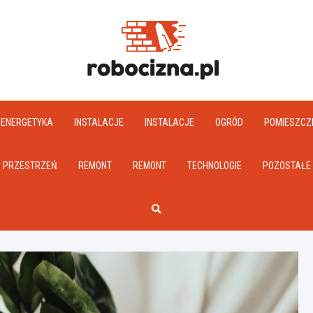
Robociz
ENERGETYKA
INSTALACJE
INSTALACJE
OGRÓD
POMIESZCZ
PRZESTRZEŃ
REMONT
REMONT
TECHNOLOGIE
POZOSTAŁE