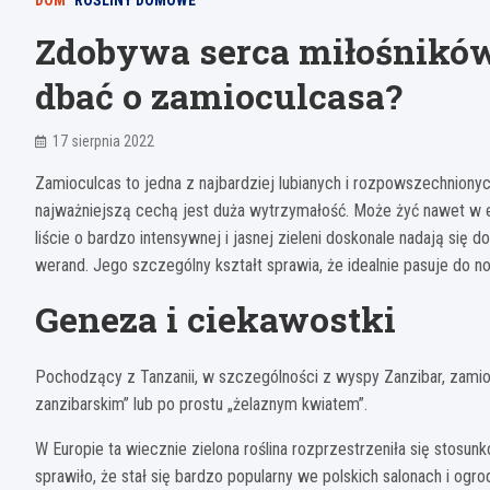
DOM
ROŚLINY DOMOWE
Zdobywa serca miłośnikó
dbać o zamioculcasa?
17 sierpnia 2022
Zamioculcas to jedna z najbardziej lubianych i rozpowszechniony
najważniejszą cechą jest duża wytrzymałość. Może żyć nawet w e
liście o bardzo intensywnej i jasnej zieleni doskonale nadają się d
werand. Jego szczególny kształt sprawia, że ​​idealnie pasuje do
Geneza i ciekawostki
Pochodzący z Tanzanii, w szczególności z wyspy Zanzibar, zamioc
zanzibarskim” lub po prostu „żelaznym kwiatem”.
W Europie ta wiecznie zielona roślina rozprzestrzeniła się stosu
sprawiło, że stał się bardzo popularny we polskich salonach i ogro