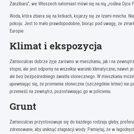
Zanzibaru”, we Włoszech natomiast mówi się na nią „roślina Ojca 
Woda, która zbiera się na listkach, kojarzy się ze łzami mnicha. 
pokoju. Jest to mało prawdopodobne, biorąc pod uwagę, że zmarł 
Europie.
Klimat i ekspozycja
Zamioculcas dobrze żyje zarówno w mieszkaniu, jak i na zewnątr
stopni, ale jest odporny na wszelkie warunki klimatyczne, nawet jeś
ale bez bezpośredniego światła słonecznego. W mieszkaniu możes
upewniając się, że promienie słoneczne (szczególnie letnie) nie 
przenieść na zewnątrz, pozostawiając go w półcieniu.
Grunt
Zamioculcas przystosowuje się do każdego rodzaju gleby, prefer
zdrenowane, aby uniknąć stagnacji wody. Pamiętaj, że w łagodnyc