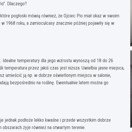
Pio”. Dlaczego?
Niektóre pogłoski mówią również, że Ojciec Pio miał okaz w swoim
w 1968 roku, a zamioculcasy znacznie później pojawiły się w
z. Idealne temperatury dla jego wzrostu wynoszą od 18 do 26
li temperatura przez jakiś czas jest niższa. Uwielbia jasne miejsca,
z umieścić ją np. w dobrze oświetlonym miejscu w salonie,
padają bezpośrednio na roślinę. Ewentualnie latem można go
uje jednak podłoże lekko kwaśne i przede wszystkim dobrze
h obszarach żyje również na otwartym terenie.