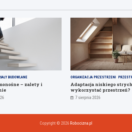
IAŁY BUDOWLANE
ORGANIZACJA PRZESTRZENI
PRZEST
onośne – zalety i
Adaptacja niskiego strych
nie
wykorzystać przestrzeń?
026
7 sierpnia 2026
Copyright © 2026
Robocizna.pl