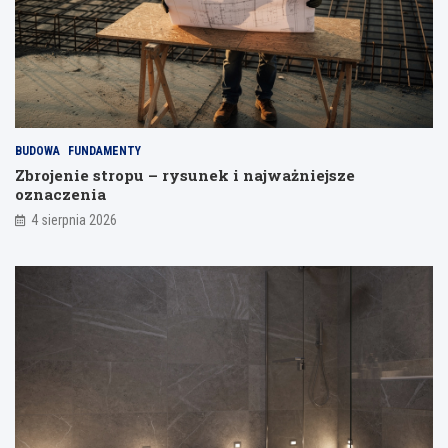
o
o
d
d
s
e
p
l
a
i
j
a
n
BUDOWA
FUNDAMENTY
i
Zbrojenie stropu – rysunek i najważniejsze
a
oznaczenia
4 sierpnia 2026