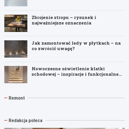
Zbrojenie stropu – rysunek i
najważniejsze oznaczenia
Jak zamontować ledy w płytkach – na
co zwrócić uwagę?
Nowoczesne oświetlenie klatki
schodowej – inspiracje i funkcjonalne
pomysły
J
T
R
Remont
a
y
e
k
n
m
t
k
o
a
i
n
n
n
t
Redakcja poleca
i
a
p