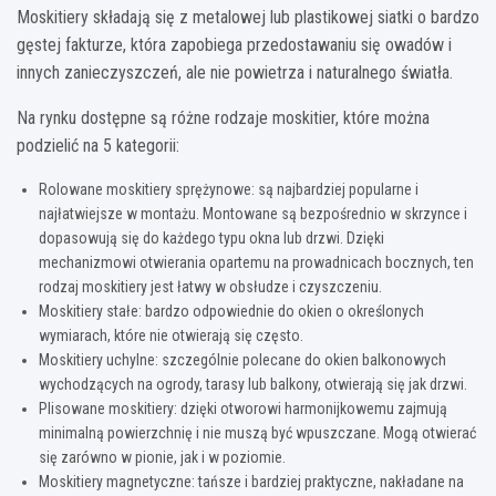
Moskitiery składają się z metalowej lub plastikowej siatki o bardzo
gęstej fakturze, która zapobiega przedostawaniu się owadów i
innych zanieczyszczeń, ale nie powietrza i naturalnego światła.
Na rynku dostępne są różne rodzaje moskitier, które można
podzielić na 5 kategorii:
Rolowane moskitiery sprężynowe: są najbardziej popularne i
najłatwiejsze w montażu. Montowane są bezpośrednio w skrzynce i
dopasowują się do każdego typu okna lub drzwi. Dzięki
mechanizmowi otwierania opartemu na prowadnicach bocznych, ten
rodzaj moskitiery jest łatwy w obsłudze i czyszczeniu.
Moskitiery stałe: bardzo odpowiednie do okien o określonych
wymiarach, które nie otwierają się często.
Moskitiery uchylne: szczególnie polecane do okien balkonowych
wychodzących na ogrody, tarasy lub balkony, otwierają się jak drzwi.
Plisowane moskitiery: dzięki otworowi harmonijkowemu zajmują
minimalną powierzchnię i nie muszą być wpuszczane. Mogą otwierać
się zarówno w pionie, jak i w poziomie.
Moskitiery magnetyczne: tańsze i bardziej praktyczne, nakładane na