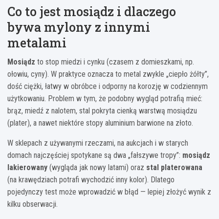
Co to jest mosiądz i dlaczego
bywa mylony z innymi
metalami
Mosiądz
to stop miedzi i cynku (czasem z domieszkami, np.
ołowiu, cyny). W praktyce oznacza to metal zwykle „ciepło żółty”,
dość ciężki, łatwy w obróbce i odporny na korozję w codziennym
użytkowaniu. Problem w tym, że podobny wygląd potrafią mieć:
brąz, miedź z nalotem, stal pokryta cienką warstwą mosiądzu
(plater), a nawet niektóre stopy aluminium barwione na złoto.
W sklepach z używanymi rzeczami, na aukcjach i w starych
domach najczęściej spotykane są dwa „fałszywe tropy”:
mosiądz
lakierowany
(wygląda jak nowy latami) oraz
stal platerowana
(na krawędziach potrafi wychodzić inny kolor). Dlatego
pojedynczy test może wprowadzić w błąd — lepiej złożyć wynik z
kilku obserwacji.