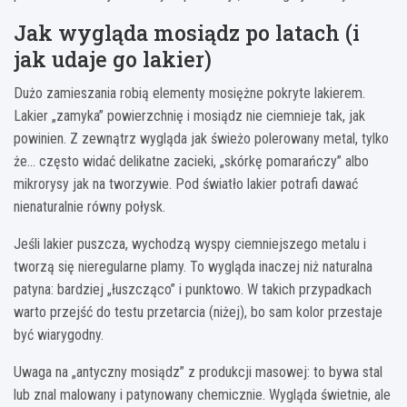
Jak wygląda mosiądz po latach (i
jak udaje go lakier)
Dużo zamieszania robią elementy mosiężne pokryte lakierem.
Lakier „zamyka” powierzchnię i mosiądz nie ciemnieje tak, jak
powinien. Z zewnątrz wygląda jak świeżo polerowany metal, tylko
że… często widać delikatne zacieki, „skórkę pomarańczy” albo
mikrorysy jak na tworzywie. Pod światło lakier potrafi dawać
nienaturalnie równy połysk.
Jeśli lakier puszcza, wychodzą wyspy ciemniejszego metalu i
tworzą się nieregularne plamy. To wygląda inaczej niż naturalna
patyna: bardziej „łuszcząco” i punktowo. W takich przypadkach
warto przejść do testu przetarcia (niżej), bo sam kolor przestaje
być wiarygodny.
Uwaga na „antyczny mosiądz” z produkcji masowej: to bywa stal
lub znal malowany i patynowany chemicznie. Wygląda świetnie, ale