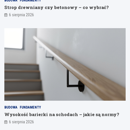
BUDOWA
FUNDAMENTY
s
,
y
Strop drewniany czy betonowy – co wybrać?
p
ż
i
6 sierpnia 2026
o
e
z
s
b
a
o
y
l
b
u
e
y
n
t
i
y
k
o
n
b
ą
u
ć
m
o
o
d
d
s
e
p
l
a
i
j
a
BUDOWA
FUNDAMENTY
n
Wysokość barierki na schodach – jakie są normy?
i
a
6 sierpnia 2026