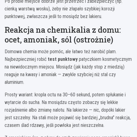
Po próbie miejsce dobrze jest przetrzeć i zabezpieczyć (np.
cienką warstwą wosku), żeby nie złapało szybkiej korozji
punktowej, zwłaszcza jeśli to mosiądz bez lakieru.
Reakcja na chemikalia z domu:
ocet, amoniak, sól (ostrożnie)
Domowa chemia może pomóc, ale łatwo też narobić plam.
Najbezpieczniej robić
test punktowy
patyczkiem kosmetycznym
na niewidocznym miejscu. Mosiądz (jak każdy stop z miedzią)
reaguje na kwasy i amoniak — zwykle szybciej niż stal czy
aluminium.
Prosty wariant: kropla octu na 30–60 sekund, potem spłukanie i
wytarcie do sucha. Na mosiądzu często zobaczy się lekkie
rozjaśnienie albo zmianę nalotu. Na lakierze — nic, dopóki lakier
jest szczelny. Na stali może pojawić się bardziej „brudna” reakcja,
czasem ślad rdzawy, jeśli powłoka jest nieszczelna.