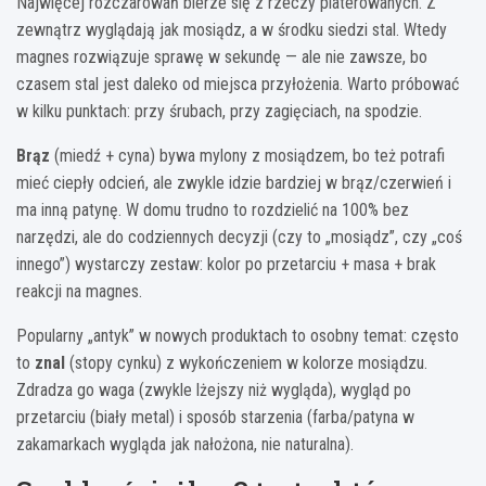
Najwięcej rozczarowań bierze się z rzeczy platerowanych. Z
zewnątrz wyglądają jak mosiądz, a w środku siedzi stal. Wtedy
magnes rozwiązuje sprawę w sekundę — ale nie zawsze, bo
czasem stal jest daleko od miejsca przyłożenia. Warto próbować
w kilku punktach: przy śrubach, przy zagięciach, na spodzie.
Brąz
(miedź + cyna) bywa mylony z mosiądzem, bo też potrafi
mieć ciepły odcień, ale zwykle idzie bardziej w brąz/czerwień i
ma inną patynę. W domu trudno to rozdzielić na 100% bez
narzędzi, ale do codziennych decyzji (czy to „mosiądz”, czy „coś
innego”) wystarczy zestaw: kolor po przetarciu + masa + brak
reakcji na magnes.
Popularny „antyk” w nowych produktach to osobny temat: często
to
znal
(stopy cynku) z wykończeniem w kolorze mosiądzu.
Zdradza go waga (zwykle lżejszy niż wygląda), wygląd po
przetarciu (biały metal) i sposób starzenia (farba/patyna w
zakamarkach wygląda jak nałożona, nie naturalna).