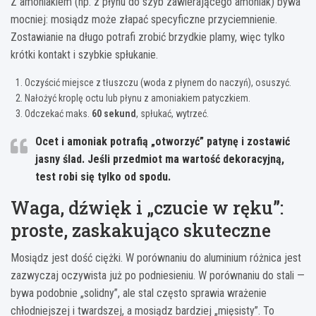
Z amoniakiem (np. z płynu do szyb zawierającego amoniak) bywa
mocniej: mosiądz może złapać specyficzne przyciemnienie.
Zostawianie na długo potrafi zrobić brzydkie plamy, więc tylko
krótki kontakt i szybkie spłukanie.
Oczyścić miejsce z tłuszczu (woda z płynem do naczyń), osuszyć.
Nałożyć kroplę octu lub płynu z amoniakiem patyczkiem.
Odczekać maks.
60 sekund
, spłukać, wytrzeć.
Ocet i amoniak potrafią „otworzyć” patynę i zostawić
jasny ślad. Jeśli przedmiot ma wartość dekoracyjną,
test robi się tylko od spodu.
Waga, dźwięk i „czucie w ręku”:
proste, zaskakująco skuteczne
Mosiądz jest dość ciężki. W porównaniu do aluminium różnica jest
zazwyczaj oczywista już po podniesieniu. W porównaniu do stali —
bywa podobnie „solidny”, ale stal często sprawia wrażenie
chłodniejszej i twardszej, a mosiądz bardziej „mięsisty”. To