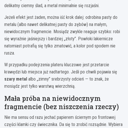
delikatny ciemny ślad, a metal minimalnie się rozjaśni.
Jeżeli efekt jest żaden, można iść krok dalej: odrobina pasty do
metalu (albo nawet delikatnej pasty do zębów) na małym,
niewidocznym fragmencie. Mosiądz zwykle reaguje szybko: robi
się wyraźnie jaśniejszy i bardziej „złoty”. Powłoki lakiernicze
natomiast potrafią się tylko zmatowić, a kolor pod spodem nie
rusza.
W przypadku podejrzenia plateru kluczowe jest przetarcie
krawędzi lub miejsca już nadtartego. Jeśli po chwili pojawia się
szary metal
albo „zimny” srebrzysty odcień — to znak, że
mosiądz jest tylko warstwą wierzchnią.
Mała próba na niewidocznym
fragmencie (bez niszczenia rzeczy)
Nie ma sensu od razu jechać papierem ściernym po frontowej
części klamki czy świecznika. Da się to zrobić rozsądnie. Wybiera