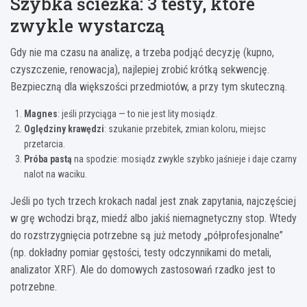
Szybka ścieżka: 3 testy, które
zwykle wystarczą
Gdy nie ma czasu na analizę, a trzeba podjąć decyzję (kupno,
czyszczenie, renowacja), najlepiej zrobić krótką sekwencję.
Bezpieczną dla większości przedmiotów, a przy tym skuteczną.
Magnes
: jeśli przyciąga — to nie jest lity mosiądz.
Oględziny krawędzi
: szukanie przebitek, zmian koloru, miejsc
przetarcia.
Próba pastą
na spodzie: mosiądz zwykle szybko jaśnieje i daje czarny
nalot na waciku.
Jeśli po tych trzech krokach nadal jest znak zapytania, najczęściej
w grę wchodzi brąz, miedź albo jakiś niemagnetyczny stop. Wtedy
do rozstrzygnięcia potrzebne są już metody „półprofesjonalne”
(np. dokładny pomiar gęstości, testy odczynnikami do metali,
analizator XRF). Ale do domowych zastosowań rzadko jest to
potrzebne.