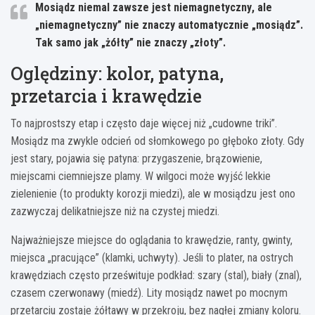
Mosiądz niemal zawsze jest niemagnetyczny
, ale
„niemagnetyczny” nie znaczy automatycznie „mosiądz”.
Tak samo jak „żółty” nie znaczy „złoty”.
Oględziny: kolor, patyna,
przetarcia i krawędzie
To najprostszy etap i często daje więcej niż „cudowne triki”.
Mosiądz ma zwykle odcień od słomkowego po głęboko złoty. Gdy
jest stary, pojawia się patyna: przygaszenie, brązowienie,
miejscami ciemniejsze plamy. W wilgoci może wyjść lekkie
zielenienie (to produkty korozji miedzi), ale w mosiądzu jest ono
zazwyczaj delikatniejsze niż na czystej miedzi.
Najważniejsze miejsce do oglądania to krawędzie, ranty, gwinty,
miejsca „pracujące” (klamki, uchwyty). Jeśli to plater, na ostrych
krawędziach często prześwituje podkład: szary (stal), biały (znal),
czasem czerwonawy (miedź). Lity mosiądz nawet po mocnym
przetarciu zostaje żółtawy w przekroju, bez nagłej zmiany koloru.