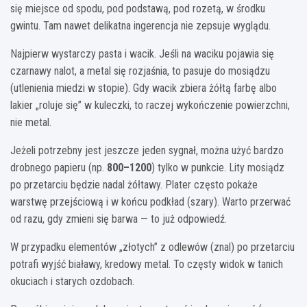
się miejsce od spodu, pod podstawą, pod rozetą, w środku
gwintu. Tam nawet delikatna ingerencja nie zepsuje wyglądu.
Najpierw wystarczy pasta i wacik. Jeśli na waciku pojawia się
czarnawy nalot, a metal się rozjaśnia, to pasuje do mosiądzu
(utlenienia miedzi w stopie). Gdy wacik zbiera żółtą farbę albo
lakier „roluje się” w kuleczki, to raczej wykończenie powierzchni,
nie metal.
Jeżeli potrzebny jest jeszcze jeden sygnał, można użyć bardzo
drobnego papieru (np.
800–1200
) tylko w punkcie. Lity mosiądz
po przetarciu będzie nadal żółtawy. Plater często pokaże
warstwę przejściową i w końcu podkład (szary). Warto przerwać
od razu, gdy zmieni się barwa — to już odpowiedź.
W przypadku elementów „złotych” z odlewów (znal) po przetarciu
potrafi wyjść białawy, kredowy metal. To częsty widok w tanich
okuciach i starych ozdobach.