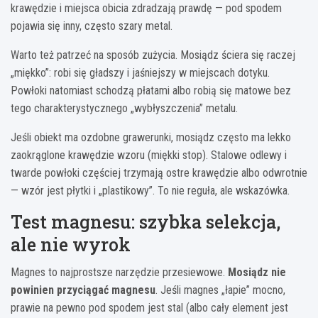
krawędzie i miejsca obicia zdradzają prawdę — pod spodem
pojawia się inny, często szary metal.
Warto też patrzeć na sposób zużycia. Mosiądz ściera się raczej
„miękko”: robi się gładszy i jaśniejszy w miejscach dotyku.
Powłoki natomiast schodzą płatami albo robią się matowe bez
tego charakterystycznego „wybłyszczenia” metalu.
Jeśli obiekt ma ozdobne grawerunki, mosiądz często ma lekko
zaokrąglone krawędzie wzoru (miękki stop). Stalowe odlewy i
twarde powłoki częściej trzymają ostre krawędzie albo odwrotnie
— wzór jest płytki i „plastikowy”. To nie reguła, ale wskazówka.
Test magnesu: szybka selekcja,
ale nie wyrok
Magnes to najprostsze narzędzie przesiewowe.
Mosiądz nie
powinien przyciągać magnesu
. Jeśli magnes „łapie” mocno,
prawie na pewno pod spodem jest stal (albo cały element jest