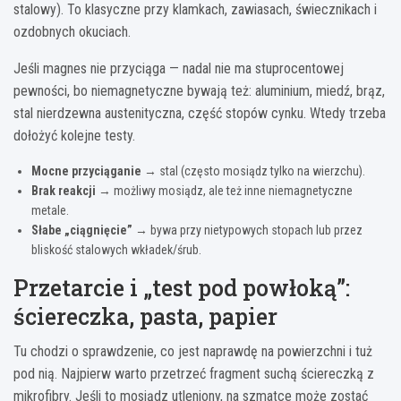
stalowy). To klasyczne przy klamkach, zawiasach, świecznikach i
ozdobnych okuciach.
Jeśli magnes nie przyciąga — nadal nie ma stuprocentowej
pewności, bo niemagnetyczne bywają też: aluminium, miedź, brąz,
stal nierdzewna austenityczna, część stopów cynku. Wtedy trzeba
dołożyć kolejne testy.
Mocne przyciąganie
→ stal (często mosiądz tylko na wierzchu).
Brak reakcji
→ możliwy mosiądz, ale też inne niemagnetyczne
metale.
Słabe „ciągnięcie”
→ bywa przy nietypowych stopach lub przez
bliskość stalowych wkładek/śrub.
Przetarcie i „test pod powłoką”:
ściereczka, pasta, papier
Tu chodzi o sprawdzenie, co jest naprawdę na powierzchni i tuż
pod nią. Najpierw warto przetrzeć fragment suchą ściereczką z
mikrofibry. Jeśli to mosiądz utleniony, na szmatce może zostać