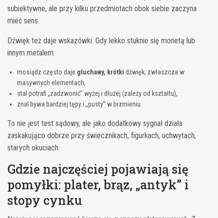
subiektywne, ale przy kilku przedmiotach obok siebie zaczyna
mieć sens.
Dźwięk też daje wskazówki. Gdy lekko stuknie się monetą lub
innym metalem:
mosiądz często daje
głuchawy, krótki
dźwięk, zwłaszcza w
masywnych elementach,
stal potrafi „zadzwonić” wyżej i dłużej (zależy od kształtu),
znal bywa bardziej tępy i „pusty” w brzmieniu.
To nie jest test sądowy, ale jako dodatkowy sygnał działa
zaskakująco dobrze przy świecznikach, figurkach, uchwytach,
starych okuciach.
Gdzie najczęściej pojawiają się
pomyłki: plater, brąz, „antyk” i
stopy cynku