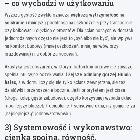
– co wychodzi w użytkowaniu
Wyższa gęstość zwykle oznacza
większą wytrzymałość na
ściskanie
i mniejszą podatność na uszkodzenia przy transporcie
czy kołkowaniu ciężkich elementów. Dla ścian nośnych w domach
jednorodzinnych często nie jest to „być albo nie być”, ale wpływa
na komfort budowy (mniej uszkodzeń, mniej nerwów przy
bruzdowaniu) i na dobór zamocowań.
Akustyka jest obszarem, w którym beton komórkowy nie zawsze
spełnia intuicyjne oczekiwania.
Lżejsze odmiany gorzej tłumią
hałas
, a w domu liczy się nie tylko ściana zewnętrzna, ale też
działówki i przenoszenie boczne. Jeśli priorytetem jest cisza
(droga, kolej, gęsta zabudowa), często korzystniej wypada układ:
mocniejszy bloczek + ocieplenie + sensowne okna, niż gonienie za
„najcieplejszą” jednowarstwówką.
3) Systemowość i wykonawstwo:
cienka spoina, równość,