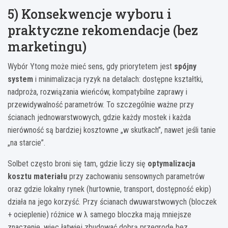
5) Konsekwencje wyboru i
praktyczne rekomendacje (bez
marketingu)
Wybór Ytong może mieć sens, gdy priorytetem jest
spójny
system
i minimalizacja ryzyk na detalach: dostępne kształtki,
nadproża, rozwiązania wieńców, kompatybilne zaprawy i
przewidywalność parametrów. To szczególnie ważne przy
ścianach jednowarstwowych, gdzie każdy mostek i każda
nierówność są bardziej kosztowne „w skutkach”, nawet jeśli tanie
„na starcie”.
Solbet często broni się tam, gdzie liczy się
optymalizacja
kosztu materiału
przy zachowaniu sensownych parametrów
oraz gdzie lokalny rynek (hurtownie, transport, dostępność ekip)
działa na jego korzyść. Przy ścianach dwuwarstwowych (bloczek
+ ocieplenie) różnice w λ samego bloczka mają mniejsze
znaczenie, więc łatwiej zbudować dobrą przegrodę bez