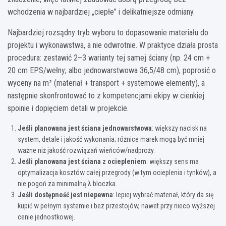
wchodzenia w najbardziej „ciepłe” i delikatniejsze odmiany.
Najbardziej rozsądny tryb wyboru to dopasowanie materiału do
projektu i wykonawstwa, a nie odwrotnie. W praktyce działa prosta
procedura: zestawić 2–3 warianty tej samej ściany (np. 24 cm +
20 cm EPS/wełny; albo jednowarstwowa 36,5/48 cm), poprosić o
wyceny na m² (materiał + transport + systemowe elementy), a
następnie skonfrontować to z kompetencjami ekipy w cienkiej
spoinie i dopięciem detali w projekcie.
Jeśli planowana jest ściana jednowarstwowa
: większy nacisk na
system, detale i jakość wykonania; różnice marek mogą być mniej
ważne niż jakość rozwiązań wieńców/nadproży.
Jeśli planowana jest ściana z ociepleniem
: większy sens ma
optymalizacja kosztów całej przegrody (w tym ocieplenia i tynków), a
nie pogoń za minimalną λ bloczka.
Jeśli dostępność jest niepewna
: lepiej wybrać materiał, który da się
kupić w pełnym systemie i bez przestojów, nawet przy nieco wyższej
cenie jednostkowej.