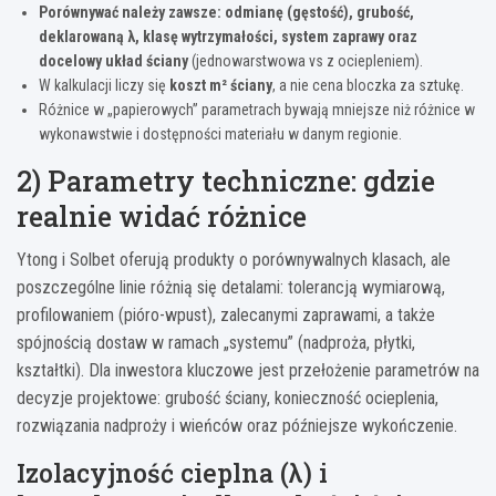
Porównywać należy zawsze: odmianę (gęstość), grubość,
deklarowaną λ, klasę wytrzymałości, system zaprawy oraz
docelowy układ ściany
(jednowarstwowa vs z ociepleniem).
W kalkulacji liczy się
koszt m² ściany
, a nie cena bloczka za sztukę.
Różnice w „papierowych” parametrach bywają mniejsze niż różnice w
wykonawstwie i dostępności materiału w danym regionie.
2) Parametry techniczne: gdzie
realnie widać różnice
Ytong i Solbet oferują produkty o porównywalnych klasach, ale
poszczególne linie różnią się detalami: tolerancją wymiarową,
profilowaniem (pióro-wpust), zalecanymi zaprawami, a także
spójnością dostaw w ramach „systemu” (nadproża, płytki,
kształtki). Dla inwestora kluczowe jest przełożenie parametrów na
decyzje projektowe: grubość ściany, konieczność ocieplenia,
rozwiązania nadproży i wieńców oraz późniejsze wykończenie.
Izolacyjność cieplna (λ) i