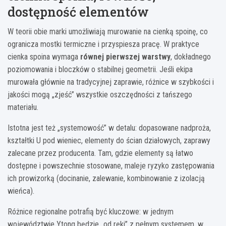
dostępność elementów
W teorii obie marki umożliwiają murowanie na cienką spoinę, co
ogranicza mostki termiczne i przyspiesza pracę. W praktyce
cienka spoina wymaga
równej pierwszej warstwy
, dokładnego
poziomowania i bloczków o stabilnej geometrii. Jeśli ekipa
murowała głównie na tradycyjnej zaprawie, różnice w szybkości i
jakości mogą „zjeść” wszystkie oszczędności z tańszego
materiału.
Istotna jest też „systemowość” w detalu: dopasowane nadproża,
kształtki U pod wieniec, elementy do ścian działowych, zaprawy
zalecane przez producenta. Tam, gdzie elementy są łatwo
dostępne i powszechnie stosowane, maleje ryzyko zastępowania
ich prowizorką (docinanie, zalewanie, kombinowanie z izolacją
wieńca).
Różnice regionalne potrafią być kluczowe: w jednym
województwie Ytong będzie „od ręki” z pełnym systemem, w