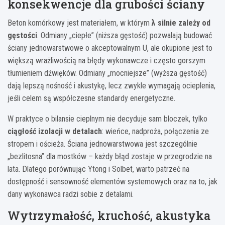
konsekwencje dla grubości ściany
Beton komórkowy jest materiałem, w którym
λ silnie zależy od
gęstości
. Odmiany „ciepłe” (niższa gęstość) pozwalają budować
ściany jednowarstwowe o akceptowalnym U, ale okupione jest to
większą wrażliwością na błędy wykonawcze i często gorszym
tłumieniem dźwięków. Odmiany „mocniejsze” (wyższa gęstość)
dają lepszą nośność i akustykę, lecz zwykle wymagają ocieplenia,
jeśli celem są współczesne standardy energetyczne.
W praktyce o bilansie cieplnym nie decyduje sam bloczek, tylko
ciągłość izolacji w detalach
: wieńce, nadproża, połączenia ze
stropem i ościeża. Ściana jednowarstwowa jest szczególnie
„bezlitosna” dla mostków – każdy błąd zostaje w przegrodzie na
lata. Dlatego porównując Ytong i Solbet, warto patrzeć na
dostępność i sensowność elementów systemowych oraz na to, jak
dany wykonawca radzi sobie z detalami.
Wytrzymałość, kruchość, akustyka