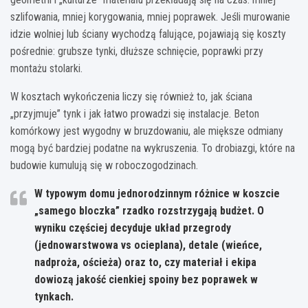
szlifowania, mniej korygowania, mniej poprawek. Jeśli murowanie
idzie wolniej lub ściany wychodzą falujące, pojawiają się koszty
pośrednie: grubsze tynki, dłuższe schnięcie, poprawki przy
montażu stolarki.
W kosztach wykończenia liczy się również to, jak ściana
„przyjmuje” tynk i jak łatwo prowadzi się instalacje. Beton
komórkowy jest wygodny w bruzdowaniu, ale miększe odmiany
mogą być bardziej podatne na wykruszenia. To drobiazgi, które na
budowie kumulują się w roboczogodzinach.
W typowym domu jednorodzinnym różnice w koszcie
„samego bloczka” rzadko rozstrzygają budżet.
O
wyniku częściej decyduje układ przegrody
(jednowarstwowa vs ocieplana), detale (wieńce,
nadproża, ościeża) oraz to, czy materiał i ekipa
dowiozą jakość cienkiej spoiny bez poprawek w
tynkach.