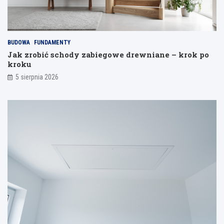
s
e
p
l
a
i
j
BUDOWA
FUNDAMENTY
a
Jak zrobić schody zabiegowe drewniane – krok po
n
kroku
i
a
5 sierpnia 2026