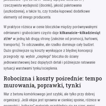
rzeczywista wydajność (docinki), jakość paletowania
(uszkodzenia), a także to, czy trzeba kupować dodatkowe
elementy od innego producenta.
W praktyce różnica w cenie bloczków między porównywalnymi
odmianami i grubościami często daje
kilkanaście–kilkadziesiąt
zł/m²
w jedną lub drugą stronę (zależnie od promocji, hurtowni,
transportu). To odczuwalne, ale rzadko dominuje cały budżet.
Dużo groźniejsze są koszty wynikające z błędnej koncepcji
przegrody: np. wybór „ciepłego” bloczka do ściany
jednowarstwowej bez dopiętych detali i późniejsze ratowanie
sytuacji warstwami tynku/ocieplenia.
Robocizna i koszty pośrednie: tempo
murowania, poprawki, tynki
Mur z betonu komórkowego jest szybki, ale tylko przy dobrej
organizacji. Jeśli ekipa jest sprawna w cienkiej spoinie, różnice w
geometrii i „kulturze” materiału przekładają się na czas: mniej