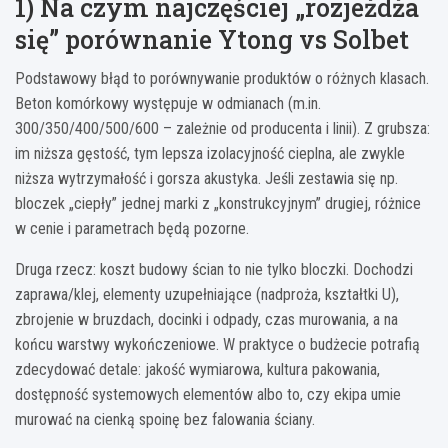
1) Na czym najczęściej „rozjeżdża
się” porównanie Ytong vs Solbet
Podstawowy błąd to porównywanie produktów o różnych klasach.
Beton komórkowy występuje w odmianach (m.in.
300/350/400/500/600 – zależnie od producenta i linii). Z grubsza:
im niższa gęstość, tym lepsza izolacyjność cieplna, ale zwykle
niższa wytrzymałość i gorsza akustyka. Jeśli zestawia się np.
bloczek „ciepły” jednej marki z „konstrukcyjnym” drugiej, różnice
w cenie i parametrach będą pozorne.
Druga rzecz: koszt budowy ścian to nie tylko bloczki. Dochodzi
zaprawa/klej, elementy uzupełniające (nadproża, kształtki U),
zbrojenie w bruzdach, docinki i odpady, czas murowania, a na
końcu warstwy wykończeniowe. W praktyce o budżecie potrafią
zdecydować detale: jakość wymiarowa, kultura pakowania,
dostępność systemowych elementów albo to, czy ekipa umie
murować na cienką spoinę bez falowania ściany.