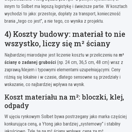
innym to Solbet ma lepszą logistykę i świeższe partie. W kosztach
wychodzi to jako: przestoje, dopłaty za transport, konieczność
brania „tego co jest”, a nie tego, co wynika z projektu.
4) Koszty budowy: materiał to nie
wszystko, liczy się m² ściany
Najbardziej miarodajne jest liczenie kosztu w przeliczeniu na
m²
ściany o zadanej grubości
(np. 24 cm, 36,5 cm, 48 cm) wraz z
zaprawą/klejem i typowymi elementami uzupełniającymi. Ceny
różnią się lokalnie i w czasie, dlatego sensowne są przedziały i
wskazanie, co najbardziej wpływa na wynik.
Koszt materiału na m²: bloczki, klej,
odpady
W ujęciu rynkowym Solbet bywa postrzegany jako marka częściej
konkurująca ceną, a Ytong jako bardziej „systemowy” i stabilny
jakościowo. Tyle że na m² ściany wpływa: cena za m³,