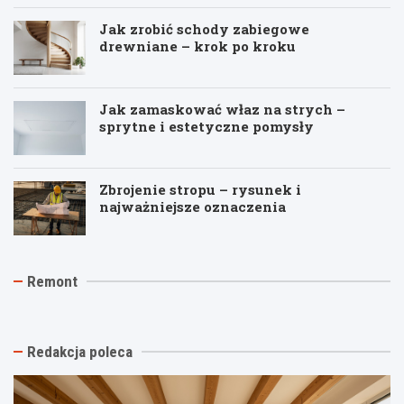
Jak zrobić schody zabiegowe
drewniane – krok po kroku
Jak zamaskować właz na strych –
sprytne i estetyczne pomysły
Zbrojenie stropu – rysunek i
najważniejsze oznaczenia
J
T
R
Remont
a
y
e
k
n
m
t
k
o
a
i
n
n
n
t
Redakcja poleca
i
a
p
o
s
o
w
t
d