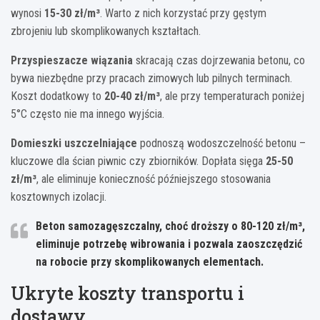
wynosi
15-30 zł/m³
. Warto z nich korzystać przy gęstym
zbrojeniu lub skomplikowanych kształtach.
Przyspieszacze wiązania
skracają czas dojrzewania betonu, co
bywa niezbędne przy pracach zimowych lub pilnych terminach.
Koszt dodatkowy to
20-40 zł/m³
, ale przy temperaturach poniżej
5°C często nie ma innego wyjścia.
Domieszki uszczelniające
podnoszą wodoszczelność betonu –
kluczowe dla ścian piwnic czy zbiorników. Dopłata sięga
25-50
zł/m³
, ale eliminuje konieczność późniejszego stosowania
kosztownych izolacji.
Beton samozagęszczalny, choć droższy o 80-120 zł/m³,
eliminuje potrzebę wibrowania i pozwala zaoszczędzić
na robocie przy skomplikowanych elementach.
Ukryte koszty transportu i
dostawy