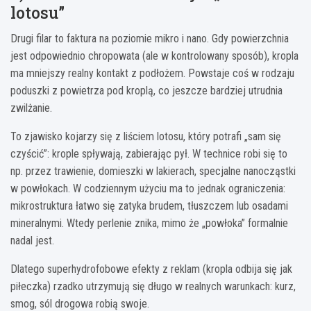
lotosu”
Drugi filar to faktura na poziomie mikro i nano. Gdy powierzchnia
jest odpowiednio chropowata (ale w kontrolowany sposób), kropla
ma mniejszy realny kontakt z podłożem. Powstaje coś w rodzaju
poduszki z powietrza pod kroplą, co jeszcze bardziej utrudnia
zwilżanie.
To zjawisko kojarzy się z liściem lotosu, który potrafi „sam się
czyścić”: krople spływają, zabierając pył. W technice robi się to
np. przez trawienie, domieszki w lakierach, specjalne nanocząstki
w powłokach. W codziennym użyciu ma to jednak ograniczenia:
mikrostruktura łatwo się zatyka brudem, tłuszczem lub osadami
mineralnymi. Wtedy perlenie znika, mimo że „powłoka” formalnie
nadal jest.
Dlatego superhydrofobowe efekty z reklam (kropla odbija się jak
piłeczka) rzadko utrzymują się długo w realnych warunkach: kurz,
smog, sól drogowa robią swoje.