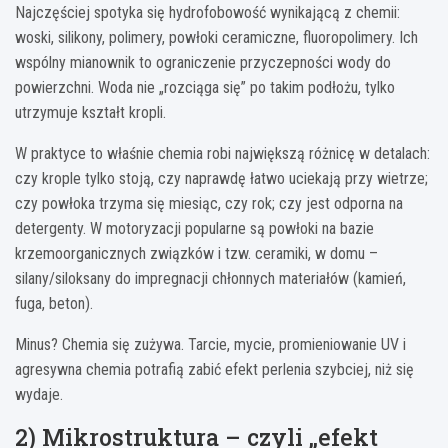
Najczęściej spotyka się hydrofobowość wynikającą z chemii:
woski, silikony, polimery, powłoki ceramiczne, fluoropolimery. Ich
wspólny mianownik to ograniczenie przyczepności wody do
powierzchni. Woda nie „rozciąga się” po takim podłożu, tylko
utrzymuje kształt kropli.
W praktyce to właśnie chemia robi największą różnicę w detalach:
czy krople tylko stoją, czy naprawdę łatwo uciekają przy wietrze;
czy powłoka trzyma się miesiąc, czy rok; czy jest odporna na
detergenty. W motoryzacji popularne są powłoki na bazie
krzemoorganicznych związków i tzw. ceramiki, w domu –
silany/siloksany do impregnacji chłonnych materiałów (kamień,
fuga, beton).
Minus? Chemia się zużywa. Tarcie, mycie, promieniowanie UV i
agresywna chemia potrafią zabić efekt perlenia szybciej, niż się
wydaje.
2) Mikrostruktura – czyli „efekt