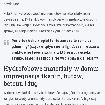
powłokach.
Felgi? Tu hydrofobowość ma sens głównie jako
ułatwienie
czyszczenia
. Pył z klocków hamulcowych i metaliczne osady i
tak lubią się wbijać. Powłoka zmniejsza przyczepność, ale nie
sprawi, że felga będzie zawsze czysta po deszczu.
Perlenie (ładne krople) to nie zawsze to samo co
„sheeting” (szybkie spływanie taflą). Czasem lepsza w
praktyce jest powierzchnia, z której woda
ucieka
szybko
, nawet jeśli krople nie wyglądają jak z reklamy.
Hydrofobowe materiały w domu:
impregnacja tkanin, butów,
betonu i fug
W domu i wokół domu hydrofobowość najczęściej ma ograniczać
wsiąkanie wody w materiały porowate. Beton, kamień, fuga czy
tynk potrafią wciągać wodę kapilarnie. To prosta droga do