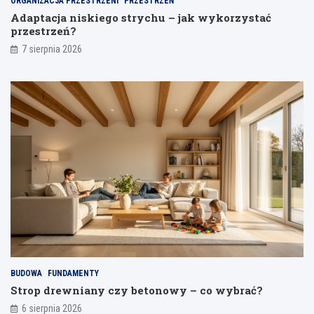
ORGANIZACJA PRZESTRZENI
PRZESTRZEŃ
a
Adaptacja niskiego strychu – jak wykorzystać
n
przestrzeń?
i
a
7 sierpnia 2026
BUDOWA
FUNDAMENTY
Strop drewniany czy betonowy – co wybrać?
6 sierpnia 2026