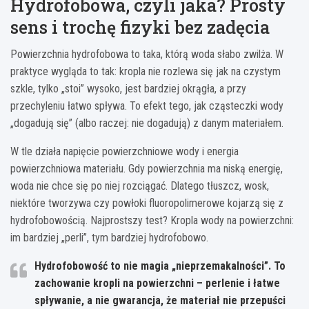
Hydrofobowa, czyli jaka? Prosty
sens i trochę fizyki bez zadęcia
Powierzchnia hydrofobowa to taka, którą woda słabo zwilża. W
praktyce wygląda to tak: kropla nie rozlewa się jak na czystym
szkle, tylko „stoi” wysoko, jest bardziej okrągła, a przy
przechyleniu łatwo spływa. To efekt tego, jak cząsteczki wody
„dogadują się” (albo raczej: nie dogadują) z danym materiałem.
W tle działa napięcie powierzchniowe wody i energia
powierzchniowa materiału. Gdy powierzchnia ma niską energię,
woda nie chce się po niej rozciągać. Dlatego tłuszcz, wosk,
niektóre tworzywa czy powłoki fluoropolimerowe kojarzą się z
hydrofobowością. Najprostszy test? Kropla wody na powierzchni:
im bardziej „perli”, tym bardziej hydrofobowo.
Hydrofobowość to nie magia „nieprzemakalności”. To
zachowanie kropli na powierzchni
– perlenie i łatwe
spływanie, a nie gwarancja, że materiał nie przepuści