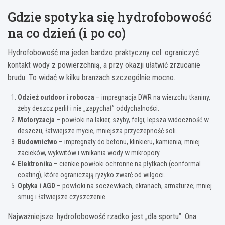
Gdzie spotyka się hydrofobowość
na co dzień (i po co)
Hydrofobowość ma jeden bardzo praktyczny cel: ograniczyć
kontakt wody z powierzchnią, a przy okazji ułatwić zrzucanie
brudu. To widać w kilku branżach szczególnie mocno.
Odzież outdoor i robocza
– impregnacja DWR na wierzchu tkaniny,
żeby deszcz perlił i nie „zapychał” oddychalności.
Motoryzacja
– powłoki na lakier, szyby, felgi; lepsza widoczność w
deszczu, łatwiejsze mycie, mniejsza przyczepność soli.
Budownictwo
– impregnaty do betonu, klinkieru, kamienia; mniej
zacieków, wykwitów i wnikania wody w mikropory.
Elektronika
– cienkie powłoki ochronne na płytkach (conformal
coating), które ograniczają ryzyko zwarć od wilgoci.
Optyka i AGD
– powłoki na soczewkach, ekranach, armaturze; mniej
smug i łatwiejsze czyszczenie.
Najważniejsze: hydrofobowość rzadko jest „dla sportu”. Ona