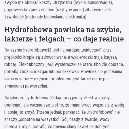
zwykle ma obniżać koszty utrzymania (mycie, konserwacja),
poprawiać bezpieczeństwo (szyby w aucie) albo wydłużać
żywotność (materiały budowlane, elektronika).
Hydrofobowa powłoka na szybie,
lakierze i felgach – co daje realnie
Na szybie hydrofobowość jest najbardziej „widoczna”: przy
prędkości krople są zdmuchiwane, a wycieraczki mają lżejszą
robotę. Efekt uboczny: jeśli wycieraczki są stare albo źle dobrane,
potrafią zacząć mazgać lub podskakiwać. Powłoka nie jest winna
sama w sobie – częściej problemem jest tarcie gumy po
zmienionej powierzchni.
Na lakierze hydrofobowość daje przyjemny efekt wizualny
(perlenie), ale ważniejsze jest to, że mniej brudu wiąże się z wodą
i łatwiej to zmyć. Trzeba jednak pamiętać, że „hydrofobowo” nie
znaczy „odporne na wszystko”. Sól, osady z twardej wody i
chemia z myjni potrafią zostawiać ślady nawet na dobrych