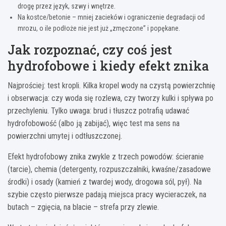
drogę przez język, szwy i wnętrze.
Na kostce/betonie – mniej zacieków i ograniczenie degradacji od
mrozu, o ile podłoże nie jest już „zmęczone” i popękane.
Jak rozpoznać, czy coś jest
hydrofobowe i kiedy efekt znika
Najprościej: test kropli. Kilka kropel wody na czystą powierzchnię
i obserwacja: czy woda się rozlewa, czy tworzy kulki i spływa po
przechyleniu. Tylko uwaga: brud i tłuszcz potrafią udawać
hydrofobowość (albo ją zabijać), więc test ma sens na
powierzchni umytej i odtłuszczonej.
Efekt hydrofobowy znika zwykle z trzech powodów: ścieranie
(tarcie), chemia (detergenty, rozpuszczalniki, kwaśne/zasadowe
środki) i osady (kamień z twardej wody, drogowa sól, pył). Na
szybie często pierwsze padają miejsca pracy wycieraczek, na
butach – zgięcia, na blacie – strefa przy zlewie.