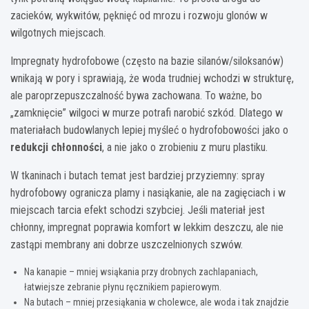
zacieków, wykwitów, pęknięć od mrozu i rozwoju glonów w
wilgotnych miejscach.
Impregnaty hydrofobowe (często na bazie silanów/siloksanów)
wnikają w pory i sprawiają, że woda trudniej wchodzi w strukturę,
ale paroprzepuszczalność bywa zachowana. To ważne, bo
„zamknięcie” wilgoci w murze potrafi narobić szkód. Dlatego w
materiałach budowlanych lepiej myśleć o hydrofobowości jako o
redukcji chłonności
, a nie jako o zrobieniu z muru plastiku.
W tkaninach i butach temat jest bardziej przyziemny: spray
hydrofobowy ogranicza plamy i nasiąkanie, ale na zagięciach i w
miejscach tarcia efekt schodzi szybciej. Jeśli materiał jest
chłonny, impregnat poprawia komfort w lekkim deszczu, ale nie
zastąpi membrany ani dobrze uszczelnionych szwów.
Na kanapie – mniej wsiąkania przy drobnych zachlapaniach,
łatwiejsze zebranie płynu ręcznikiem papierowym.
Na butach – mniej przesiąkania w cholewce, ale woda i tak znajdzie