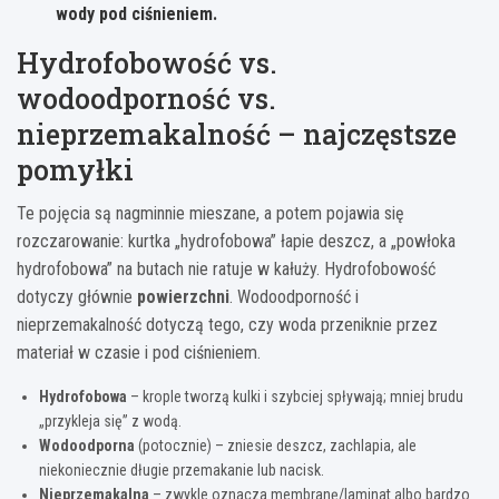
wody pod ciśnieniem.
Hydrofobowość vs.
wodoodporność vs.
nieprzemakalność – najczęstsze
pomyłki
Te pojęcia są nagminnie mieszane, a potem pojawia się
rozczarowanie: kurtka „hydrofobowa” łapie deszcz, a „powłoka
hydrofobowa” na butach nie ratuje w kałuży. Hydrofobowość
dotyczy głównie
powierzchni
. Wodoodporność i
nieprzemakalność dotyczą tego, czy woda przeniknie przez
materiał w czasie i pod ciśnieniem.
Hydrofobowa
– krople tworzą kulki i szybciej spływają; mniej brudu
„przykleja się” z wodą.
Wodoodporna
(potocznie) – zniesie deszcz, zachlapia, ale
niekoniecznie długie przemakanie lub nacisk.
Nieprzemakalna
– zwykle oznacza membranę/laminat albo bardzo