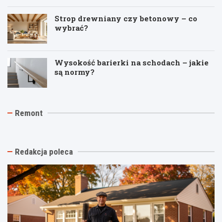
Strop drewniany czy betonowy – co
wybrać?
Wysokość barierki na schodach – jakie
są normy?
J
T
R
Remont
a
y
e
k
n
m
t
k
o
a
i
n
n
n
t
Redakcja poleca
i
a
p
o
s
o
w
t
d
y
a
k
k
r
l
o
ą
u
ń
e
c