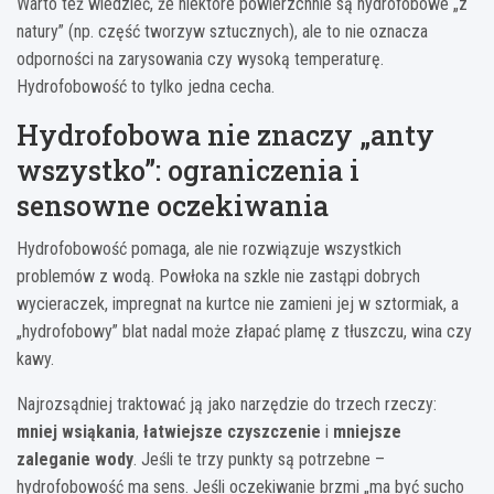
Warto też wiedzieć, że niektóre powierzchnie są hydrofobowe „z
natury” (np. część tworzyw sztucznych), ale to nie oznacza
odporności na zarysowania czy wysoką temperaturę.
Hydrofobowość to tylko jedna cecha.
Hydrofobowa nie znaczy „anty
wszystko”: ograniczenia i
sensowne oczekiwania
Hydrofobowość pomaga, ale nie rozwiązuje wszystkich
problemów z wodą. Powłoka na szkle nie zastąpi dobrych
wycieraczek, impregnat na kurtce nie zamieni jej w sztormiak, a
„hydrofobowy” blat nadal może złapać plamę z tłuszczu, wina czy
kawy.
Najrozsądniej traktować ją jako narzędzie do trzech rzeczy:
mniej wsiąkania
,
łatwiejsze czyszczenie
i
mniejsze
zaleganie wody
. Jeśli te trzy punkty są potrzebne –
hydrofobowość ma sens. Jeśli oczekiwanie brzmi „ma być sucho