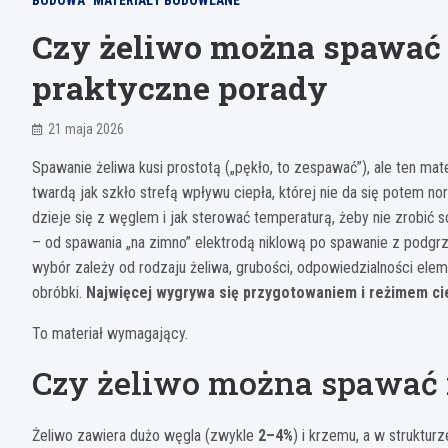
BUDOWA
MATERIAŁY BUDOWLANE
Czy żeliwo można spawać –
praktyczne porady
21 maja 2026
Spawanie żeliwa kusi prostotą („pękło, to zespawać”), ale ten mat
twardą jak szkło strefą wpływu ciepła, której nie da się potem no
dzieje się z węglem i jak sterować temperaturą, żeby nie zrobić 
– od spawania „na zimno” elektrodą niklową po spawanie z podgr
wybór zależy od rodzaju żeliwa, grubości, odpowiedzialności elem
obróbki.
Najwięcej wygrywa się przygotowaniem i reżimem ci
To materiał wymagający.
Czy żeliwo można spawać i
Żeliwo zawiera dużo węgla (zwykle
2–4%
) i krzemu, a w struktur