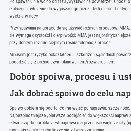
Po spawaniu nie wolno od razu „wystawić na powietrze”. Chodzi o
izolacyjną, włożenie do wygaszanego pieca. Jeśli element ostygni
wyjdzie w nocy.
Przy spawaniu na gorąco da się używać różnych procesów: MMA,
ale wymaga czystości i cierpliwości; MMA jest najpraktyczniejsze 
przy dobrym reżimie cieplnym rośnie tolerancja procesu.
Minusem jest ryzyko odkształceń i uszkodzeń sąsiednich powierz
pogodzić się z późniejszym planowaniem/rozwiercaniem.
Dobór spoiwa, procesu i u
Jak dobrać spoiwo do celu na
Spoiwo dobiera się pod to, co ma wyjść po naprawie: szczelność,
Najbezpieczniejsze „pierwsze podejście” do większości napraw ż
łatwiejszą do obróbki. Jeśli naprawa ma przenosić większe siły (n
mocniejsze, ale trzeba liczyć się z twardszą spoiną.