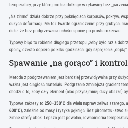
temperatury, przy której można dotknąć w rękawicy bez „parzenia
„Na zimno” działa dobrze przy pęknięciach korpusów, pokryw, wspo
dużych deformacji. Ma też twarde ograniczenie: przy grubych, mas
duże, że bez podgrzewania całości spoinę po prostu rozerwie.
Typowy błąd to robienie długiego przetopu „żeby było raz a dobr
spoiny, często dopiero po kilku godzinach, gdy naprężenia „dojdą”.
Spawanie „na gorąco” i kontro
Metoda z podgrzewaniem jest bardziej przewidywalna przy dużyc
ważna jest ciągłość materiału. Podgrzanie zmniejsza gradient tem
chodzi o to, żeby cały element (albo przynajmniej duży obszar) by
Typowe zakresy to
250–350°C
dla wielu napraw żeliwa szarego, 
600°C
), zależnie od masy i ryzyka pęknięć. Bez pirometru łatwo s
zimne strefy obok. Lepsza jest powolna, równomierna temperatur