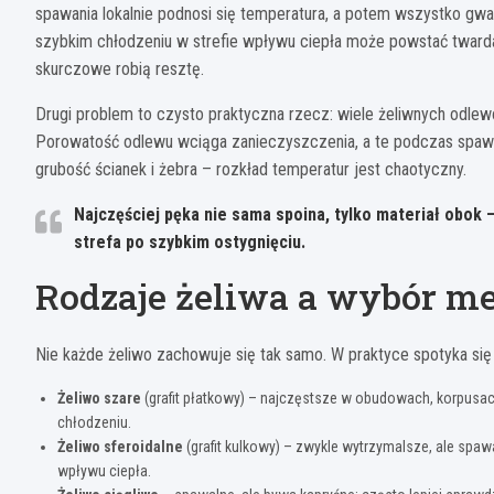
spawania lokalnie podnosi się temperatura, a potem wszystko gwał
szybkim chłodzeniu w strefie wpływu ciepła może powstać twarda, 
skurczowe robią resztę.
Drugi problem to czysto praktyczna rzecz: wiele żeliwnych odlewów
Porowatość odlewu wciąga zanieczyszczenia, a te podczas spawan
grubość ścianek i żebra – rozkład temperatur jest chaotyczny.
Najczęściej pęka nie sama spoina, tylko materiał obok 
strefa po szybkim ostygnięciu.
Rodzaje żeliwa a wybór m
Nie każde żeliwo zachowuje się tak samo. W praktyce spotyka się
Żeliwo szare
(grafit płatkowy) – najczęstsze w obudowach, korpusach
chłodzeniu.
Żeliwo sferoidalne
(grafit kulkowy) – zwykle wytrzymalsze, ale spaw
wpływu ciepła.