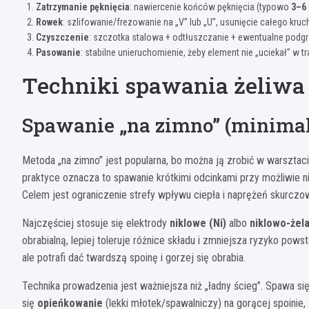
Zatrzymanie pęknięcia
: nawiercenie końców pęknięcia (typowo
3–6
Rowek
: szlifowanie/frezowanie na „V” lub „U”, usunięcie całego kru
Czyszczenie
: szczotka stalowa + odtłuszczanie + ewentualne podg
Pasowanie
: stabilne unieruchomienie, żeby element nie „uciekał” w tr
Techniki spawania żeliwa 
Spawanie „na zimno” (minima
Metoda „na zimno” jest popularna, bo można ją zrobić w warsztaci
praktyce oznacza to spawanie krótkimi odcinkami przy możliwie ni
Celem jest ograniczenie strefy wpływu ciepła i naprężeń skurczo
Najczęściej stosuje się elektrody
niklowe (Ni)
albo
niklowo-żel
obrabialną, lepiej toleruje różnice składu i zmniejsza ryzyko pow
ale potrafi dać twardszą spoinę i gorzej się obrabia.
Technika prowadzenia jest ważniejsza niż „ładny ścieg”. Spawa s
się
opieńkowanie
(lekki młotek/spawalniczy) na gorącej spoinie