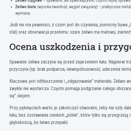
Żeliwo ciągliwe
– spawalne, ale bywa kapryśne; często lepiej spraw
Żeliwo białe
(wysoka twardość, węgiel związany) – praktycznie nielub
wymianę.
Jeśli nie ma pewności, z czym jest do czynienia, pomocny bywa „test
stal) oraz obserwacja przełomu: szare żeliwo ma matowy, ziarnis
Ocena uszkodzenia i przy
Spawanie żeliwa zaczyna się przed zajarzeniem łuku. Najpierw trze
przyczyna (np. brak podparcia, niewspółosiowość, uderzenia termi
Kluczowe jest odtłuszczenie i „odgazowanie” materiału. Żeliwo wc
zwykle nie wystarcza. Często pomaga podgrzanie całego obszaru (
się” olejem.
Przy pęknięciach warto je zakończyć otworami, żeby nie szły dal
łuku, bez zostawiania cienkich „półek”, które tylko się przegrzej
głębokością, bo łatwo przepalić.