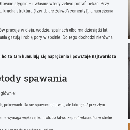
townie stygnie – i właśnie wtedy żeliwo potrafi pękać. Przy
krucha struktura (tzw. „białe żeliwo”/cementyt), a naprężenia
 pracuje w oleju, wodzie, spalinach albo ma dziesiątki lat.
ia gazują i robią pory w spoinie. Do tego dochodzi nierówna
– bo to tam kumulują się naprężenia i powstaje najtwardsza
etody spawania
 głównie:
, pokrywach. Da się spawać najłatwiej, ale lubi pękać przy złym
anie wymaga większej kontroli, bo łatwo zepsuć własności w strefie