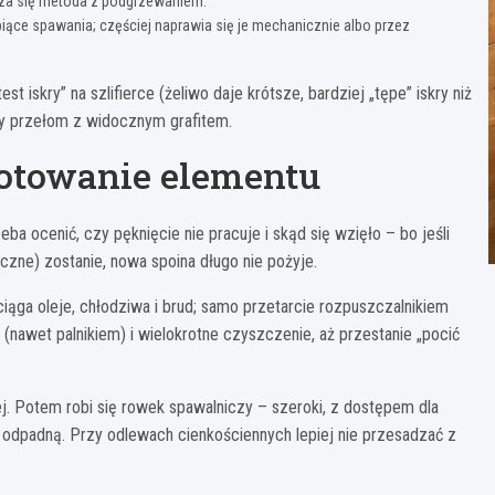
dza się metoda z podgrzewaniem.
iące spawania; częściej naprawia się je mechanicznie albo przez
 iskry” na szlifierce (żeliwo daje krótsze, bardziej „tępe” iskry niż
ty przełom z widocznym grafitem.
gotowanie elementu
ba ocenić, czy pęknięcie nie pracuje i skąd się wzięło – bo jeśli
czne) zostanie, nowa spoina długo nie pożyje.
iąga oleje, chłodziwa i brud; samo przetarcie rozpuszczalnikiem
nawet palnikiem) i wielokrotne czyszczenie, aż przestanie „pocić
ej. Potem robi się rowek spawalniczy – szeroki, z dostępem dla
ą i odpadną. Przy odlewach cienkościennych lepiej nie przesadzać z