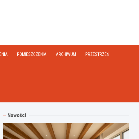
na.pl
ENIA
POMIESZCZENIA
ARCHIWUM
PRZESTRZEŃ
Nowości