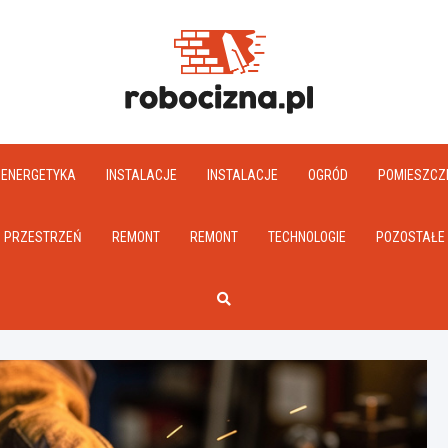
Robociz
ENERGETYKA
INSTALACJE
INSTALACJE
OGRÓD
POMIESZCZ
PRZESTRZEŃ
REMONT
REMONT
TECHNOLOGIE
POZOSTAŁE