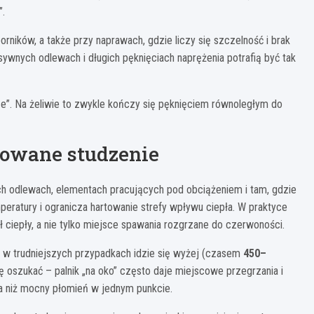
”.
rników, a także przy naprawach, gdzie liczy się szczelność i brak
ywnych odlewach i długich pęknięciach naprężenia potrafią być tak
ze”. Na żeliwie to zwykle kończy się pęknięciem równoległym do
lowane studzenie
h odlewach, elementach pracujących pod obciążeniem i tam, gdzie
peratury i ogranicza hartowanie strefy wpływu ciepła. W praktyce
ł ciepły, a nie tylko miejsce spawania rozgrzane do czerwoności.
a w trudniejszych przypadkach idzie się wyżej (czasem
450–
ię oszukać – palnik „na oko” często daje miejscowe przegrzania i
a niż mocny płomień w jednym punkcie.