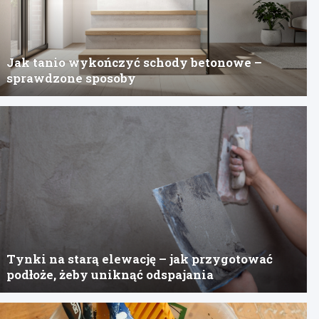
Jak tanio wykończyć schody betonowe –
sprawdzone sposoby
Tynki na starą elewację – jak przygotować
podłoże, żeby uniknąć odspajania