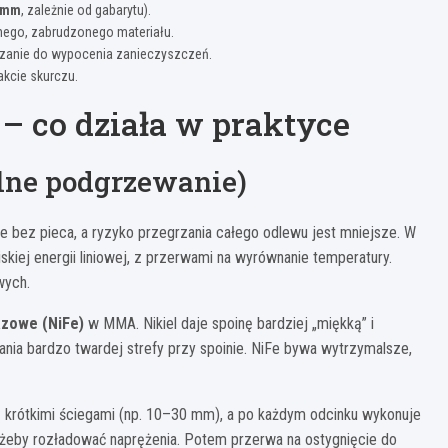
 mm
, zależnie od gabarytu).
chego, zabrudzonego materiału.
rzanie do wypocenia zanieczyszczeń.
akcie skurczu.
– co działa w praktyce
lne podgrzewanie)
e bez pieca, a ryzyko przegrzania całego odlewu jest mniejsze. W
skiej energii liniowej, z przerwami na wyrównanie temperatury.
wych.
azowe (NiFe)
w MMA. Nikiel daje spoinę bardziej „miękką” i
stania bardzo twardej strefy przy spoinie. NiFe bywa wytrzymalsze,
ię krótkimi ściegami (np. 10–30 mm), a po każdym odcinku wykonuje
, żeby rozładować naprężenia. Potem przerwa na ostygnięcie do