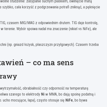
 wolne studzenie: zasypanie suchym piaskiem, owinięcie matą
e szybko, cała korzyść z podgrzewania potrafi zniknąć, a pęknięcie
 TIG, czasem MIG/MAG z odpowiednim drutem. TIG daje kontrolę,
w terenie. Wybór spoiwa nadal ma znaczenie (nikiel vs NiFe), ale
chni (np. gniazd łożysk, płaszczyzn przylgowych). Czasem trzeba
stawień – co ma sens
prawy
 wytrzymałość, obrabialność czy odporność na temperaturę.
eliwa szarego to elektrody
Ni
w MMA, bo dają spoinę podatną i
p. ucho mocujące, łapa), często stosuje się
NiFe
, bo bywa