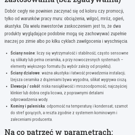
Dobór cegły nie powinien zaczynać się od koloru czy promocji,
tylko od warunków pracy muru: obciążenia, wilgoć, mróz, ogień,
akustyka. Dla wielu inwestorów zaskoczeniem jest to, że dwa
produkty wyglądające podobnie mogą się zachowywać zupełnie
inaczej po zimie albo po kilku cyklach zawilgocenia i wyschnięcia.
Ściany nośne
: liczy się wytrzymałość i stabilność; często sensowne
są silikaty lub pełna ceramika, a przy nowoczesnych systemach –
elementy większego formatu (tu wybór zależy od projektu).
Ściany działowe
: ważna akustyka i łatwość prowadzenia instalacji;
lżejsza ceramika z drążeniami bywa wygodna, silikat wygrywa ciszą.
Elewacja / cokół
: niska nasiąkliwość i mrozoodporność; najczęściej
klinkier lub dobra cegła licowa, z poprawnymi detalami
odprowadzenia wody.
Kominy i paleniska
: odporność na temperaturę i kondensat; szamot
do stref gorących, a reszta zgodnie z systemem kominowym i
zaleceniami producenta.
Na co patrzeć w parametrach: