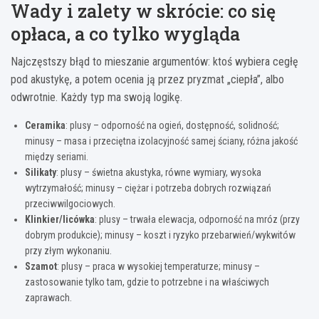
Wady i zalety w skrócie: co się
opłaca, a co tylko wygląda
Najczęstszy błąd to mieszanie argumentów: ktoś wybiera cegłę
pod akustykę, a potem ocenia ją przez pryzmat „ciepła”, albo
odwrotnie. Każdy typ ma swoją logikę.
Ceramika
: plusy – odporność na ogień, dostępność, solidność;
minusy – masa i przeciętna izolacyjność samej ściany, różna jakość
między seriami.
Silikaty
: plusy – świetna akustyka, równe wymiary, wysoka
wytrzymałość; minusy – ciężar i potrzeba dobrych rozwiązań
przeciwwilgociowych.
Klinkier/licówka
: plusy – trwała elewacja, odporność na mróz (przy
dobrym produkcie); minusy – koszt i ryzyko przebarwień/wykwitów
przy złym wykonaniu.
Szamot
: plusy – praca w wysokiej temperaturze; minusy –
zastosowanie tylko tam, gdzie to potrzebne i na właściwych
zaprawach.