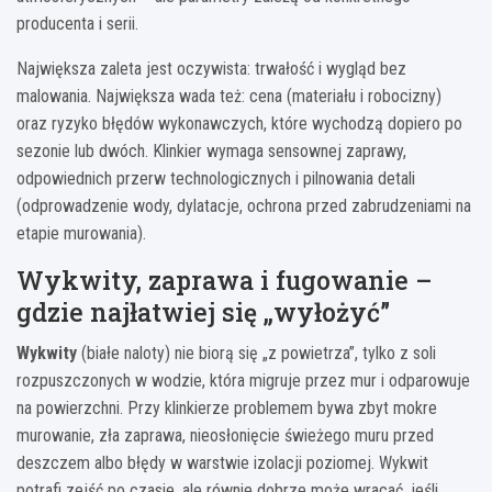
producenta i serii.
Największa zaleta jest oczywista: trwałość i wygląd bez
malowania. Największa wada też: cena (materiału i robocizny)
oraz ryzyko błędów wykonawczych, które wychodzą dopiero po
sezonie lub dwóch. Klinkier wymaga sensownej zaprawy,
odpowiednich przerw technologicznych i pilnowania detali
(odprowadzenie wody, dylatacje, ochrona przed zabrudzeniami na
etapie murowania).
Wykwity, zaprawa i fugowanie –
gdzie najłatwiej się „wyłożyć”
Wykwity
(białe naloty) nie biorą się „z powietrza”, tylko z soli
rozpuszczonych w wodzie, która migruje przez mur i odparowuje
na powierzchni. Przy klinkierze problemem bywa zbyt mokre
murowanie, zła zaprawa, nieosłonięcie świeżego muru przed
deszczem albo błędy w warstwie izolacji poziomej. Wykwit
potrafi zejść po czasie, ale równie dobrze może wracać, jeśli