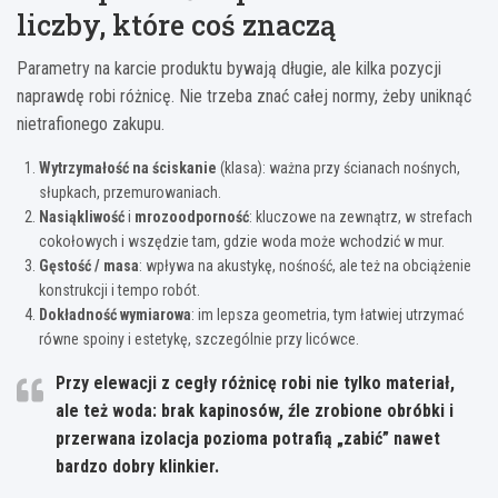
liczby, które coś znaczą
Parametry na karcie produktu bywają długie, ale kilka pozycji
naprawdę robi różnicę. Nie trzeba znać całej normy, żeby uniknąć
nietrafionego zakupu.
Wytrzymałość na ściskanie
(klasa): ważna przy ścianach nośnych,
słupkach, przemurowaniach.
Nasiąkliwość
i
mrozoodporność
: kluczowe na zewnątrz, w strefach
cokołowych i wszędzie tam, gdzie woda może wchodzić w mur.
Gęstość / masa
: wpływa na akustykę, nośność, ale też na obciążenie
konstrukcji i tempo robót.
Dokładność wymiarowa
: im lepsza geometria, tym łatwiej utrzymać
równe spoiny i estetykę, szczególnie przy licówce.
Przy elewacji z cegły różnicę robi nie tylko materiał,
ale też woda: brak kapinosów, źle zrobione obróbki i
przerwana izolacja pozioma potrafią „zabić” nawet
bardzo dobry klinkier.