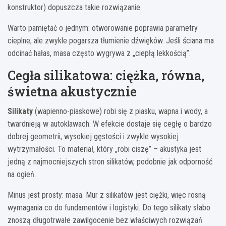
konstruktor) dopuszcza takie rozwiązanie.
Warto pamiętać o jednym: otworowanie poprawia parametry
cieplne, ale zwykle pogarsza tłumienie dźwięków. Jeśli ściana ma
odcinać hałas, masa często wygrywa z „ciepłą lekkością”.
Cegła silikatowa: ciężka, równa,
świetna akustycznie
Silikaty
(wapienno-piaskowe) robi się z piasku, wapna i wody, a
twardnieją w autoklawach. W efekcie dostaje się cegłę o bardzo
dobrej geometrii, wysokiej gęstości i zwykle wysokiej
wytrzymałości. To materiał, który „robi ciszę” – akustyka jest
jedną z najmocniejszych stron silikatów, podobnie jak odporność
na ogień.
Minus jest prosty: masa. Mur z silikatów jest ciężki, więc rosną
wymagania co do fundamentów i logistyki. Do tego silikaty słabo
znoszą długotrwałe zawilgocenie bez właściwych rozwiązań