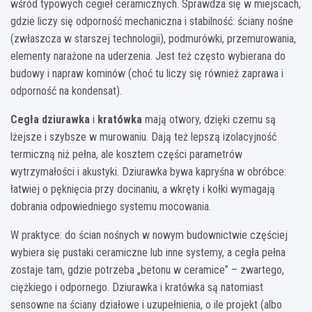
wśród typowych cegieł ceramicznych. Sprawdza się w miejscach,
gdzie liczy się odporność mechaniczna i stabilność: ściany nośne
(zwłaszcza w starszej technologii), podmurówki, przemurowania,
elementy narażone na uderzenia. Jest też często wybierana do
budowy i napraw kominów (choć tu liczy się również zaprawa i
odporność na kondensat).
Cegła dziurawka
i
kratówka
mają otwory, dzięki czemu są
lżejsze i szybsze w murowaniu. Dają też lepszą izolacyjność
termiczną niż pełna, ale kosztem części parametrów
wytrzymałości i akustyki. Dziurawka bywa kapryśna w obróbce:
łatwiej o pęknięcia przy docinaniu, a wkręty i kołki wymagają
dobrania odpowiedniego systemu mocowania.
W praktyce: do ścian nośnych w nowym budownictwie częściej
wybiera się pustaki ceramiczne lub inne systemy, a cegła pełna
zostaje tam, gdzie potrzeba „betonu w ceramice” – zwartego,
ciężkiego i odpornego. Dziurawka i kratówka są natomiast
sensowne na ściany działowe i uzupełnienia, o ile projekt (albo