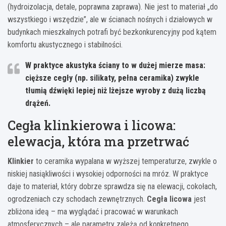
(hydroizolacja, detale, poprawna zaprawa). Nie jest to materiał „do
wszystkiego i wszędzie”, ale w ścianach nośnych i działowych w
budynkach mieszkalnych potrafi być bezkonkurencyjny pod kątem
komfortu akustycznego i stabilności.
W praktyce akustyka ściany to w dużej mierze masa:
cięższe cegły (np. silikaty, pełna ceramika) zwykle
tłumią dźwięki lepiej niż lżejsze wyroby z dużą liczbą
drążeń.
Cegła klinkierowa i licowa:
elewacja, która ma przetrwać
Klinkier
to ceramika wypalana w wyższej temperaturze, zwykle o
niskiej nasiąkliwości i wysokiej odporności na mróz. W praktyce
daje to materiał, który dobrze sprawdza się na elewacji, cokołach,
ogrodzeniach czy schodach zewnętrznych.
Cegła licowa
jest
zbliżona ideą – ma wyglądać i pracować w warunkach
atmosferycznych – ale parametry zależą od konkretnego