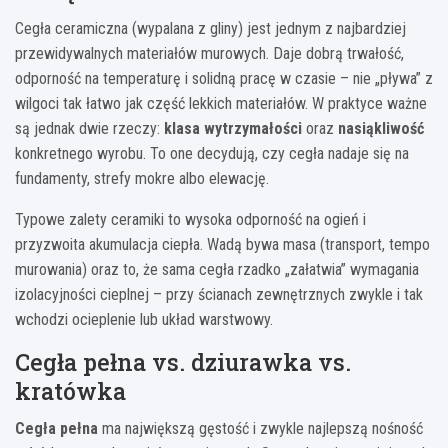
Cegła ceramiczna (wypalana z gliny) jest jednym z najbardziej
przewidywalnych materiałów murowych. Daje dobrą trwałość,
odporność na temperaturę i solidną pracę w czasie – nie „pływa” z
wilgoci tak łatwo jak część lekkich materiałów. W praktyce ważne
są jednak dwie rzeczy:
klasa wytrzymałości
oraz
nasiąkliwość
konkretnego wyrobu. To one decydują, czy cegła nadaje się na
fundamenty, strefy mokre albo elewację.
Typowe zalety ceramiki to wysoka odporność na ogień i
przyzwoita akumulacja ciepła. Wadą bywa masa (transport, tempo
murowania) oraz to, że sama cegła rzadko „załatwia” wymagania
izolacyjności cieplnej – przy ścianach zewnętrznych zwykle i tak
wchodzi ocieplenie lub układ warstwowy.
Cegła pełna vs. dziurawka vs.
kratówka
Cegła pełna
ma największą gęstość i zwykle najlepszą nośność