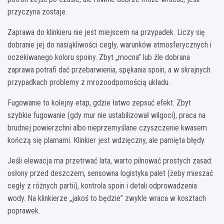
przyczyna zostaje.
Zaprawa do klinkieru nie jest miejscem na przypadek. Liczy się
dobranie jej do nasiąkliwości cegły, warunków atmosferycznych i
oczekiwanego koloru spoiny. Zbyt „mocna” lub źle dobrana
zaprawa potrafi dać przebarwienia, spękania spoin, a w skrajnych
przypadkach problemy z mrozoodpornością układu.
Fugowanie to kolejny etap, gdzie łatwo zepsuć efekt. Zbyt
szybkie fugowanie (gdy mur nie ustabilizował wilgoci), praca na
brudnej powierzchni albo nieprzemyślane czyszczenie kwasem
kończą się plamami. Klinkier jest wdzięczny, ale pamięta błędy.
Jeśli elewacja ma przetrwać lata, warto pilnować prostych zasad:
osłony przed deszczem, sensowna logistyka palet (żeby mieszać
cegły z różnych partii), kontrola spoin i detali odprowadzenia
wody. Na klinkierze „jakoś to będzie” zwykle wraca w kosztach
poprawek.