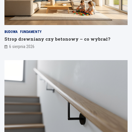
d
d
s
e
p
l
a
i
j
a
BUDOWA
FUNDAMENTY
n
Strop drewniany czy betonowy – co wybrać?
i
a
6 sierpnia 2026