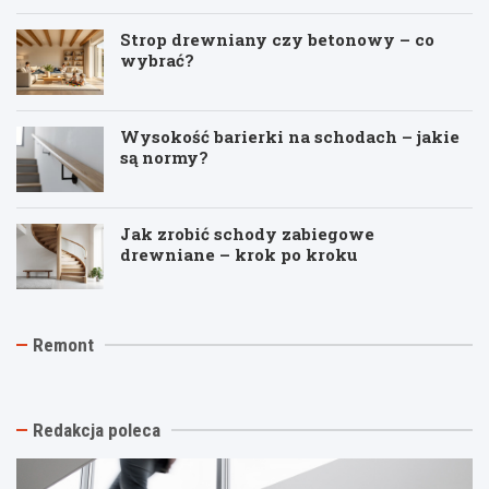
Strop drewniany czy betonowy – co
wybrać?
Wysokość barierki na schodach – jakie
są normy?
Jak zrobić schody zabiegowe
drewniane – krok po kroku
J
T
R
Remont
a
y
e
k
n
m
t
k
o
a
i
n
n
n
t
Redakcja poleca
i
a
p
o
s
o